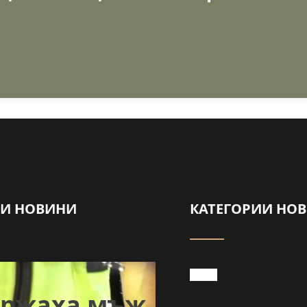
НИ НОВИНИ
КАТЕГОРИИ НО
Забраниха
ържаха мъж