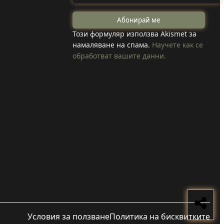
на
създадоха
Този формуляр използва Akismet за
намаляване на спама.
Научете как се
козметика с
обработват вашите данни.
 коли
годжи бери,
вода в
което отглеждат
в селото
Прочети
Условия за ползване
Политика на бисквитките