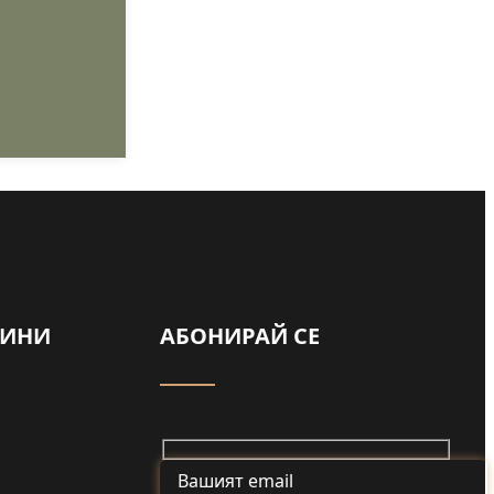
ВИНИ
АБОНИРАЙ СЕ
Майка и дъщеря
от Туден