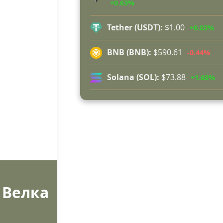
+0.63%
благодари поименно на всички, ко
бяха рамо до рамо с огнеборцит
Tether (USDT):
$1.00
+0.03%
150 декара гори, треви и храсти
изгоряха край Годеч, десетки
BNB (BNB):
$590.61
-0.44%
доброволци се хвърлиха в биткат
огъня (СНИМКИ/ВИДЕО)
Solana (SOL):
$73.88
+1.68%
Полицията влиза в селата
Възможни са прекъсвания на тока 
в части от община Годеч
Какво накара Яна и Станимир д
изберат Годеч пред живота в чужб
(ВИДЕО)
Велка