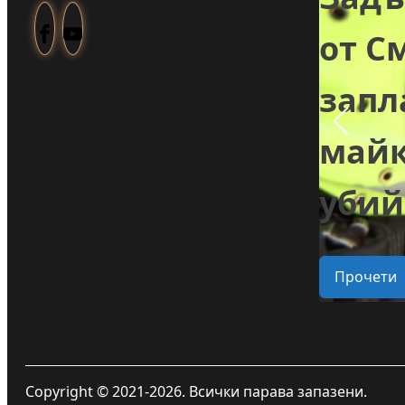
създадоха
от С
козметика с
зап
ли
годжи бери,
майк
 в
което отглеждат
убий
в селото
Прочети
Прочети
Copyright © 2021-2026. Всички парава запазени.