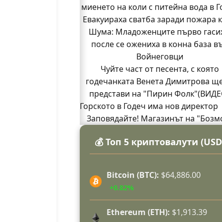
миенето на коли с питейна вода в Г
Евакуираха сватба заради пожара 
Шума: Младоженците първо гасих
после се ожениха в конна база в
Войнеговци
Чуйте част от песента, с която
годечанката Венета Димитрова ще
представи на "Пирин Фолк"(ВИДЕ
Горското в Годеч има нов директор
Заповядайте! Магазинът на "Бозм
отваря врати в Годеч на 12 авгус
💰 Топ 5 криптовалути (USD
Бивш шеф на полицията в Годеч ог
ОДМВР-Видин
Кой подпали гората край Шума?
Bitcoin (BTC):
$64,886.00
Младежи от Люлин и Део сред пър
+0.82%
доброволци на пожара край Шу
(СНИМКИ)
Ethereum (ETH):
$1,913.39
Началникът на пожарната в Год