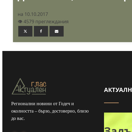
на 10.10.2017
👁️ 4579 преглеждания
АКТУАЛ
Регионални новини от Годеч и
Майка и дъщеря
околността – бързо, достоверно, близо
до вас.
от Туден
Зад