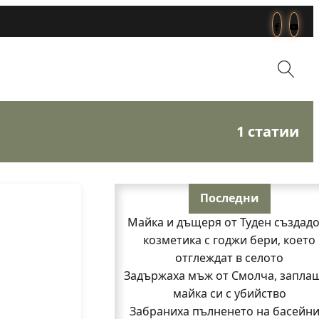
1 статии
Последни
Майка и дъщеря от Туден създад
козметика с годжи бери, което
отглеждат в селото
Задържаха мъж от Смолча, запла
майка си с убийство
Забраниха пълненето на басейни