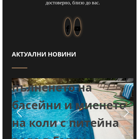
достоверно, близо до вас.
АКТУАЛНИ НОВИНИ
Забраниха
т
пълненето на
л
басейни и миенето
во
на коли с питейна