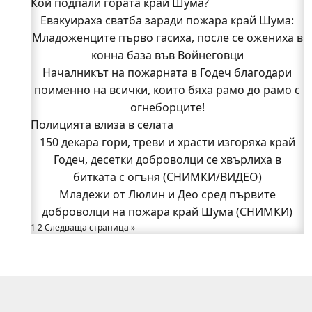
Кой подпали гората край Шума?
Младежи от Люлин и Део сред първите
Евакуираха сватба заради пожара край Шума:
доброволци на пожара край Шума (СНИМКИ)
Младоженците първо гасиха, после се ожениха в
Началникът на пожарната в Годеч благодари
поименно на всички, които бяха рамо до рамо с
конна база във Войнеговци
Началникът на пожарната в Годеч благодари
огнеборците!
поименно на всички, които бяха рамо до рамо с
150 декара гори, треви и храсти изгоряха край
Годеч, десетки доброволци се хвърлиха в
огнеборците!
Полицията влиза в селата
битката с огъня (СНИМКИ/ВИДЕО)
Полицията влиза в селата
150 декара гори, треви и храсти изгоряха край
Възможни са прекъсвания на тока утре в части
Годеч, десетки доброволци се хвърлиха в
битката с огъня (СНИМКИ/ВИДЕО)
от община Годеч
Какво накара Яна и Станимир да изберат Годеч
Младежи от Люлин и Део сред първите
доброволци на пожара край Шума (СНИМКИ)
пред живота в чужбина? (ВИДЕО)
Родов оброк събра поколения под старата круша
1
2
Следваща страница »
в Букоровци, гостите опитаха вкуса на Годеч
(ВИДЕО)