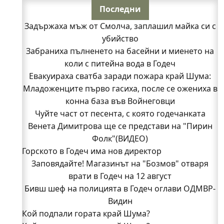
Последни
Задържаха мъж от Смолча, заплашил майка си с
убийство
Забраниха пълненето на басейни и миенето на
коли с питейна вода в Годеч
Евакуираха сватба заради пожара край Шума:
Младоженците първо гасиха, после се ожениха в
конна база във Войнеговци
Чуйте част от песента, с която годечанката
Венета Димитрова ще се представи на "Пирин
Фолк"(ВИДЕО)
Горското в Годеч има нов директор
Заповядайте! Магазинът на "Бозмов" отваря
врати в Годеч на 12 август
Бивш шеф на полицията в Годеч оглави ОДМВР-
Видин
Кой подпали гората край Шума?