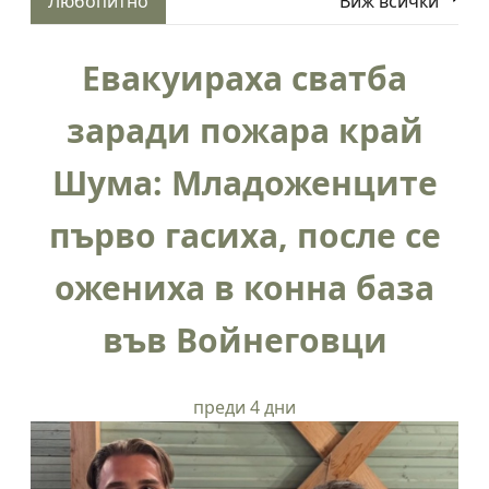
Любопитно
Виж всички
Евакуираха сватба
заради пожара край
Шума: Младоженците
първо гасиха, после се
ожениха в конна база
във Войнеговци
преди 4 дни