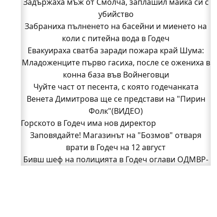
Задържаха мъж от Смолча, заплашил майка си с
убийство
Забраниха пълненето на басейни и миенето на
коли с питейна вода в Годеч
Евакуираха сватба заради пожара край Шума:
Младоженците първо гасиха, после се ожениха в
конна база във Войнеговци
Чуйте част от песента, с която годечанката
Венета Димитрова ще се представи на "Пирин
Фолк"(ВИДЕО)
Горското в Годеч има нов директор
Заповядайте! Магазинът на "Бозмов" отваря
врати в Годеч на 12 август
Бивш шеф на полицията в Годеч оглави ОДМВР-
Видин
Кой подпали гората край Шума?
Младежи от Люлин и Део сред първите
доброволци на пожара край Шума (СНИМКИ)