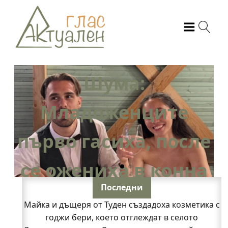
а
Чуйте част от
ай
песента, с която
годечанката Венета
Димитрова ще се
ле
представи на
а
"Пирин Фолк"
Последни
Майка и дъщеря от Туден създадоха козметика с
(ВИДЕО)
годжи бери, което отглеждат в селото