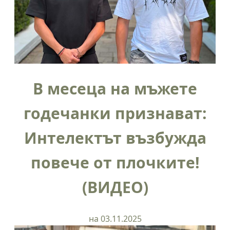
В месеца на мъжете
годечанки признават:
Интелектът възбужда
повече от плочките!
(ВИДЕО)
на 03.11.2025