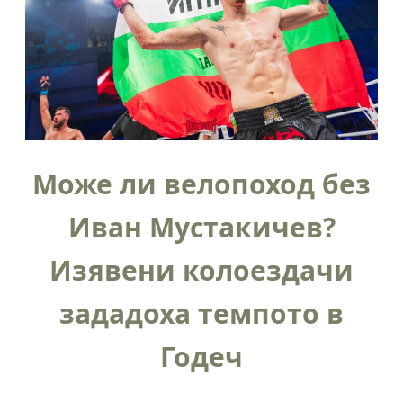
Може ли велопоход без
Иван Мустакичев?
Изявени колоездачи
зададоха темпото в
Годеч