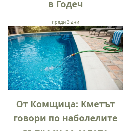
в Годеч
преди 3 дни
От Комщица: Кметът
говори по наболелите