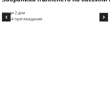
преди 2 дни
👁️ 654 преглеждания