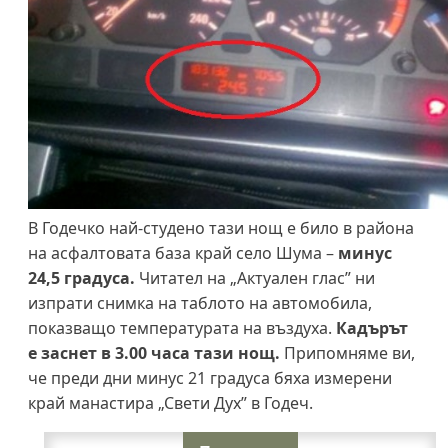
В Годечко най-студено тази нощ е било в района
на асфалтовата база край село Шума –
минус
24,5 градуса.
Читател на „Актуален глас” ни
изпрати снимка на таблото на автомобила,
показващо температурата на въздуха.
Кадърът
е заснет в 3.00 часа тази нощ.
Припомняме ви,
че преди дни минус 21 градуса бяха измерени
край манастира „Свети Дух” в Годеч.