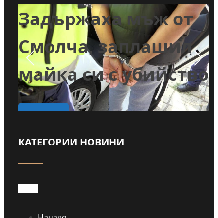
Задържаха мъж от
и
Смолча, заплашил
майка си с убийство
о
Прочети
КАТЕГОРИИ НОВИНИ
Начало