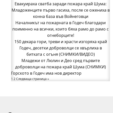
Кой подпали гората край Шума?
Евакуираха сватба заради пожара край Шума:
Младоженците първо гасиха, после се ожениха в
Младежи от Люлин и Део сред първите
доброволци на пожара край Шума (СНИМКИ)
конна база във Войнеговци
Началникът на пожарната в Годеч благодари
Началникът на пожарната в Годеч благодари
поименно на всички, които бяха рамо до рамо с
поименно на всички, които бяха рамо до рамо с
огнеборците!
огнеборците!
150 декара гори, треви и храсти изгоряха край
150 декара гори, треви и храсти изгоряха край
Годеч, десетки доброволци се хвърлиха в
Годеч, десетки доброволци се хвърлиха в
битката с огъня (СНИМКИ/ВИДЕО)
битката с огъня (СНИМКИ/ВИДЕО)
Полицията влиза в селата
Младежи от Люлин и Део сред първите
Възможни са прекъсвания на тока утре в части
доброволци на пожара край Шума (СНИМКИ)
Горското в Годеч има нов директор
от община Годеч
1
Какво накара Яна и Станимир да изберат Годеч
2
Следваща страница »
пред живота в чужбина? (ВИДЕО)