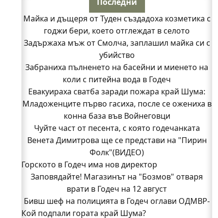
Последни
Майка и дъщеря от Туден създадоха козметика с
годжи бери, което отглеждат в селото
Задържаха мъж от Смолча, заплашил майка си с
убийство
Забраниха пълненето на басейни и миенето на
коли с питейна вода в Годеч
Евакуираха сватба заради пожара край Шума:
Младоженците първо гасиха, после се ожениха в
конна база във Войнеговци
Чуйте част от песента, с която годечанката
Венета Димитрова ще се представи на "Пирин
Фолк"(ВИДЕО)
Горското в Годеч има нов директор
Заповядайте! Магазинът на "Бозмов" отваря
врати в Годеч на 12 август
Бивш шеф на полицията в Годеч оглави ОДМВР-
Кой подпали гората край Шума?
Видин