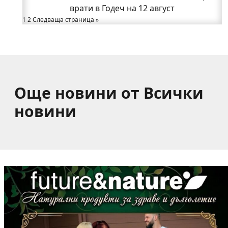
Възможни са прекъсвания на тока утре в части
врати в Годеч на 12 август
1
2
Следваща страница »
от община Годеч
Какво накара Яна и Станимир да изберат Годеч
пред живота в чужбина? (ВИДЕО)
Още новини от Всички
новини