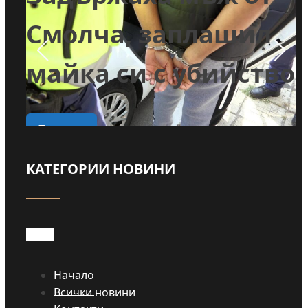
и
Смолча, заплашил
майка си с убийство
о
Прочети
КАТЕГОРИИ НОВИНИ
Начало
Всички новини