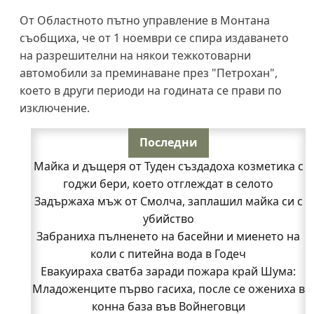
От Областното пътно управление в Монтана
съобщиха, че от 1 ноември се спира издаването
на разрешителни на някои тежкотоварни
автомобили за преминаване през "Петрохан",
което в други периоди на годината се прави по
изключение.
Последни
Майка и дъщеря от Туден създадоха козметика с
годжи бери, което отглеждат в селото
Задържаха мъж от Смолча, заплашил майка си с
убийство
Забраниха пълненето на басейни и миенето на
коли с питейна вода в Годеч
Евакуираха сватба заради пожара край Шума:
Младоженците първо гасиха, после се ожениха в
конна база във Войнеговци