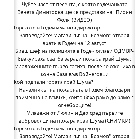
Чуйте част от песента, с която годечанката
Венета Димитрова ще се представи на "Пирин
Фолк"(ВИДЕО)
Горското в Годеч има нов директор
Заповядайте! Магазинът на "Бозмов" отваря
врати в Годеч на 12 август
Бивш шеф на полицията в Годеч оглави ОДМВР-
Евакуираха сватба заради пожара край Шума:
Видин
Кой подпали гората край Шума?
Младоженците първо гасиха, после се ожениха в
Младежи от Люлин и Део сред първите
конна база във Войнеговци
Кой подпали гората край Шума?
доброволци на пожара край Шума (СНИМКИ)
Началникът на пожарната в Годеч благодари
Началникът на пожарната в Годеч благодари
поименно на всички, които бяха рамо до рамо с
поименно на всички, които бяха рамо до рамо с
огнеборците!
огнеборците!
150 декара гори, треви и храсти изгоряха край
Младежи от Люлин и Део сред първите
доброволци на пожара край Шума (СНИМКИ)
Годеч, десетки доброволци се хвърлиха в
Горското в Годеч има нов директор
битката с огъня (СНИМКИ/ВИДЕО)
Полицията влиза в селата
Заповядайте! Магазинът на "Бозмов" отваря