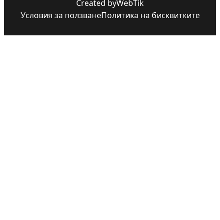
Created by
WebTik
Условия за ползване
Политика на бисквитките