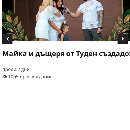
Майка и дъщеря от Туден създадох
преди 2 дни
👁️ 1065 преглеждания