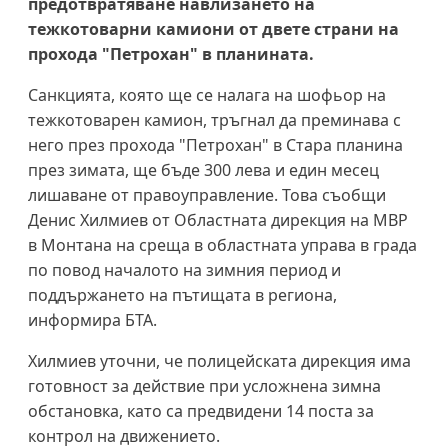
предотвратяване навлизането на
тежкотоварни камиони от двете страни на
прохода "Петрохан" в планината.
Санкцията, която ще се налага на шофьор на
тежкотоварен камион, тръгнал да преминава с
него през прохода "Петрохан" в Стара планина
през зимата, ще бъде 300 лева и един месец
лишаване от правоуправление. Това съобщи
Денис Хилмиев от Областната дирекция на МВР
в Монтана на среща в областната управа в града
по повод началото на зимния период и
поддържането на пътищата в региона,
информира БТА.
Хилмиев уточни, че полицейската дирекция има
готовност за действие при усложнена зимна
обстановка, като са предвидени 14 поста за
контрол на движението.