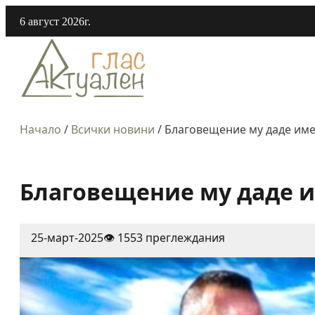
6 август 2026г.
Начало
/
Всички новини
/
Благовещение му даде имет
Благовещение му даде им
25-март-2025
👁️ 1553 преглеждания