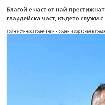
Благой е част от най-престижна
гвардейска част, където служи с 
Той е истински годечанин – роден и израснал в града