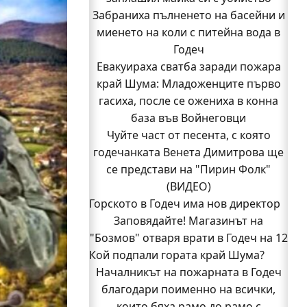
Забраниха пълненето на басейни и
миенето на коли с питейна вода в
Годеч
Евакуираха сватба заради пожара
край Шума: Младоженците първо
гасиха, после се ожениха в конна
база във Войнеговци
Чуйте част от песента, с която
годечанката Венета Димитрова ще
се представи на "Пирин Фолк"
(ВИДЕО)
Горското в Годеч има нов директор
Заповядайте! Магазинът на
"Бозмов" отваря врати в Годеч на 12
Кой подпали гората край Шума?
август
Началникът на пожарната в Годеч
Бивш шеф на полицията в Годеч
благодари поименно на всички,
оглави ОДМВР-Видин
Кой подпали гората край Шума?
които бяха рамо до рамо с