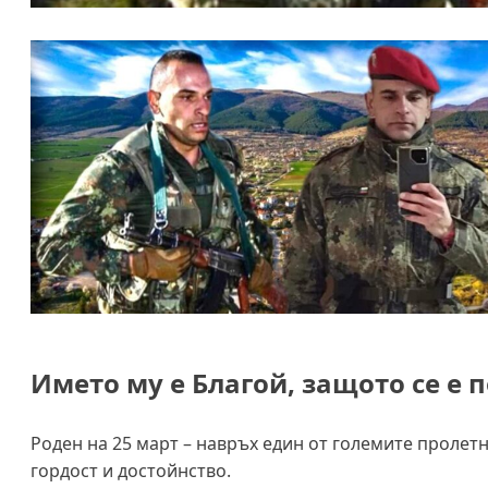
Името му е Благой, защото се е 
Роден на 25 март – навръх един от големите пролет
гордост и достойнство.