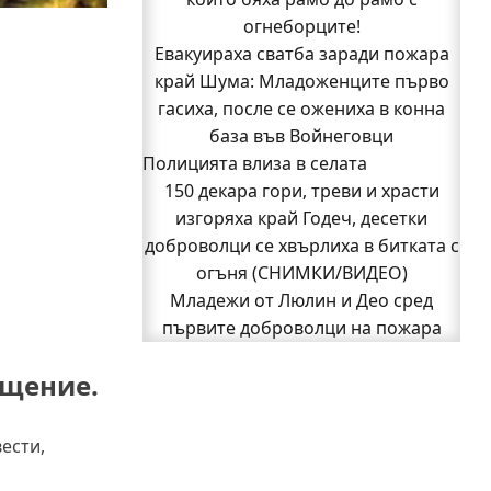
Младежи от Люлин и Део сред
огнеборците!
Евакуираха сватба заради пожара
първите доброволци на пожара
край Шума: Младоженците първо
край Шума (СНИМКИ)
Началникът на пожарната в Годеч
гасиха, после се ожениха в конна
благодари поименно на всички,
база във Войнеговци
Полицията влиза в селата
които бяха рамо до рамо с
150 декара гори, треви и храсти
огнеборците!
150 декара гори, треви и храсти
изгоряха край Годеч, десетки
доброволци се хвърлиха в битката с
изгоряха край Годеч, десетки
доброволци се хвърлиха в битката с
огъня (СНИМКИ/ВИДЕО)
Младежи от Люлин и Део сред
огъня (СНИМКИ/ВИДЕО)
Полицията влиза в селата
първите доброволци на пожара
Възможни са прекъсвания на тока
край Шума (СНИМКИ)
вещение.
1
2
3
утре в части от община Годеч
Следваща страница »
Какво накара Яна и Станимир да
изберат Годеч пред живота в
ести,
чужбина? (ВИДЕО)