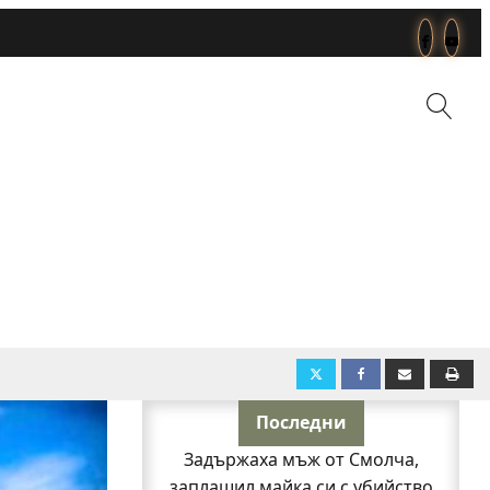
Последни
Задържаха мъж от Смолча,
заплашил майка си с убийство