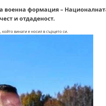
та военна формация – Националнат
чест и отдаденост.
, който винаги е носил в сърцето си.