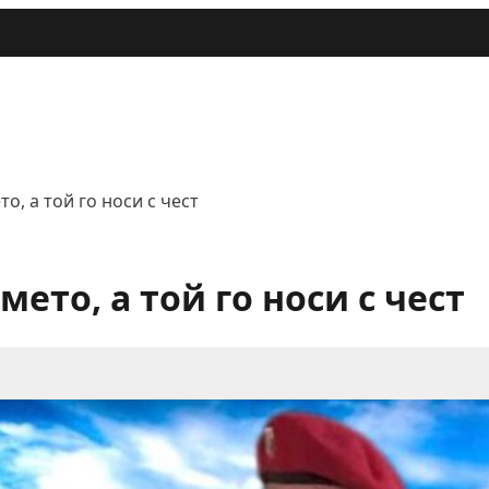
о, а той го носи с чест
ето, а той го носи с чест