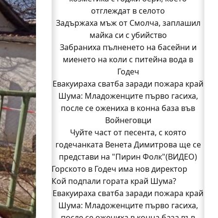
отглеждат в селото
Задържаха мъж от Смолча, заплашил
майка си с убийство
Забраниха пълненето на басейни и
миенето на коли с питейна вода в
Годеч
Евакуираха сватба заради пожара край
Шума: Младоженците първо гасиха,
после се ожениха в конна база във
Войнеговци
Чуйте част от песента, с която
годечанката Венета Димитрова ще се
представи на "Пирин Фолк"(ВИДЕО)
Горското в Годеч има нов директор
Кой подпали гората край Шума?
Заповядайте! Магазинът на "Бозмов"
Евакуираха сватба заради пожара край
отваря врати в Годеч на 12 август
Бивш шеф на полицията в Годеч оглави
Шума: Младоженците първо гасиха,
после се ожениха в конна база във
ОДМВР-Видин