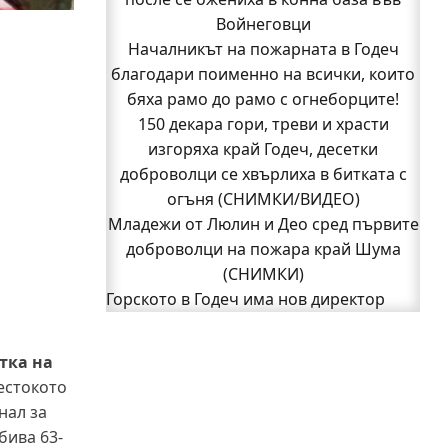
Кой подпали гората край Шума?
Войнеговци
Младежи от Люлин и Део сред първите
Началникът на пожарната в Годеч
благодари поименно на всички, които
доброволци на пожара край Шума
бяха рамо до рамо с огнеборците!
(СНИМКИ)
Началникът на пожарната в Годеч
150 декара гори, треви и храсти
благодари поименно на всички, които
изгоряха край Годеч, десетки
доброволци се хвърлиха в битката с
бяха рамо до рамо с огнеборците!
150 декара гори, треви и храсти
огъня (СНИМКИ/ВИДЕО)
Младежи от Люлин и Део сред първите
изгоряха край Годеч, десетки
доброволци се хвърлиха в битката с
доброволци на пожара край Шума
огъня (СНИМКИ/ВИДЕО)
(СНИМКИ)
Полицията влиза в селата
Горското в Годеч има нов директор
1
Възможни са прекъсвания на тока утре
2
Следваща страница »
в части от община Годеч
тка на
Какво накара Яна и Станимир да
естокото
изберат Годеч пред живота в чужбина?
нал за
(ВИДЕО)
бива 63-