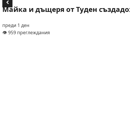
Майка и дъщеря от Туден създадох
преди 1 ден
👁️ 959 преглеждания