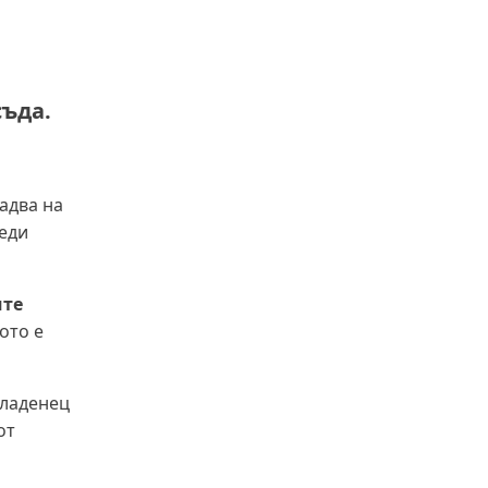
съда.
адва на
реди
ите
ото е
кладенец
от