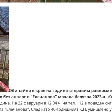
Обичайно в края на годината правим равносме
 без аналог в "Елечанова" махала белязва 2023-а.
Ж
ина. На 22 февруари в 12:04 ч. на тел. 112 е подаден сиг
 "Елечанова". След като 40-годишният К.Н. умишлено у