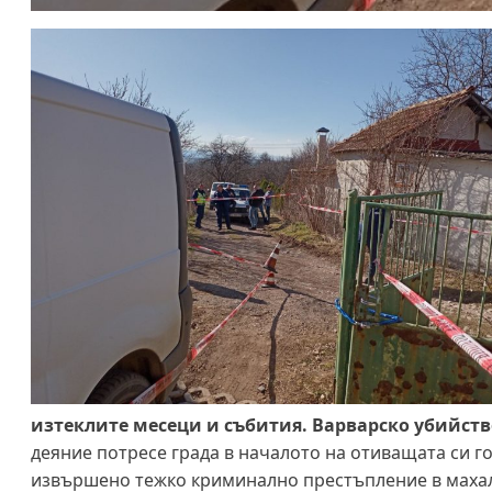
изтеклите месеци и събития. Варварско убийство
деяние потресе града в началото на отиващата си год
извършено тежко криминално престъпление в махала