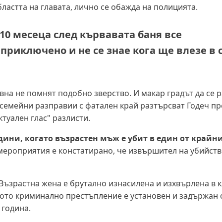
бластта на главата, лично се обажда на полицията.
 10 месеца след кървавата баня все
приключено и не се знае кога ще влезе в 
вна не помнят подобно зверство. И макар градът да се р
 семейни разправии с фатален край разтърсват Годеч п
ктуален глас" разлисти.
одини, когато възрастен мъж е убит в един от крайн
мероприятия е констатирано, че извършител на убийств
Възрастна жена е брутално изнасилена и изхвърлена в 
ото криминално престъпление е установен и задържан 
 година.