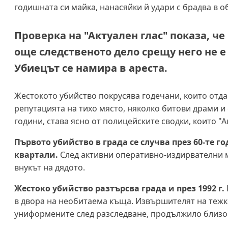
годишната си майка, нанасяйки й удари с брадва в о
Проверка на "Актуален глас" показа, че
още следственото дело срещу него не е 
У
биецът се намира в ареста.
Жестокото убийство покрусява годечани, които отда
репутацията на тихо място, няколко битови драми и
години, става ясно от полицейските сводки, които "А
Първото убийство в града се случва през 60-те г
квартали.
След активни оперативно-издирвателни 
внукът на дядото.
Жестоко убийство разтърсва града и през 1992 г.
в двора на необитаема къща. Извършителят на тежк
униформените след разследване, продължило близо