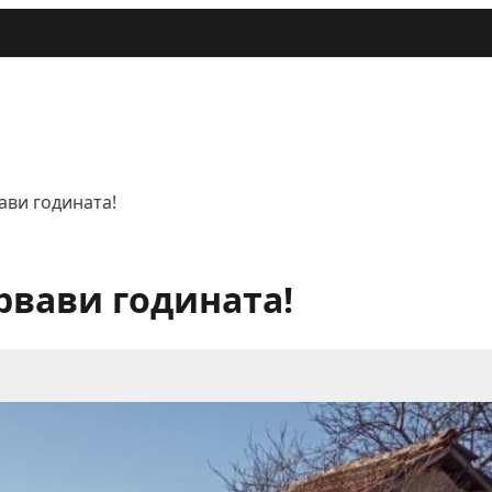
ави годината!
рвави годината!