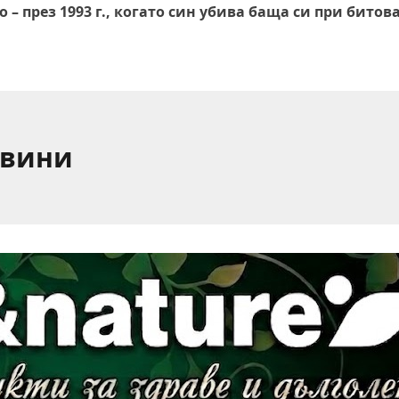
 през 1993 г., когато син убива баща си при битова
овини