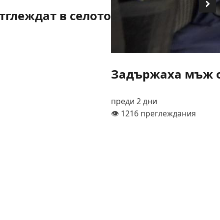
тглеждат в селото
Задържаха мъж о
преди 2 дни
👁️ 1216 преглеждания