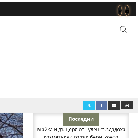
Последни
Майка и дъщеря от Туден създадоха
козметика с годжи бери, което