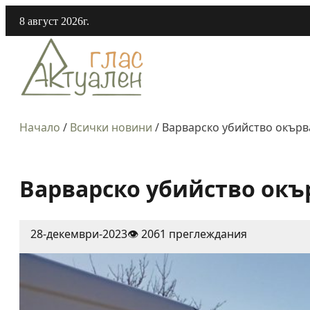
8 август 2026г.
Начало
/
Всички новини
/
Варварско убийство окърв
Варварско убийство окъ
28-декември-2023
👁️ 2061 преглеждания