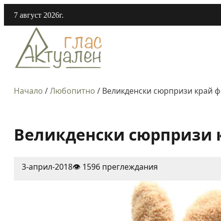
7 август 2026г.
Начало
/
Любопитно
/
Великденски сюрпризи край ф
Великденски сюрпризи к
3-април-2018
👁️ 1596 преглеждания