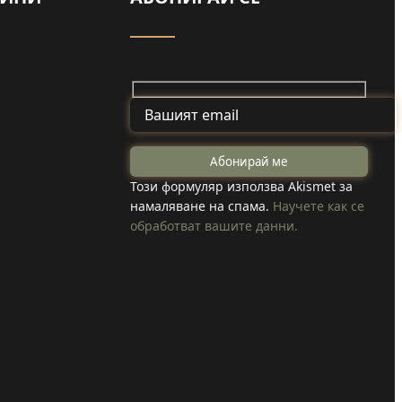
Майка и дъщеря
от Туден
на
създадоха
Този формуляр използва Akismet за
намаляване на спама.
Научете как се
козметика с
обработват вашите данни.
 коли
годжи бери,
вода в
което отглеждат
в селото