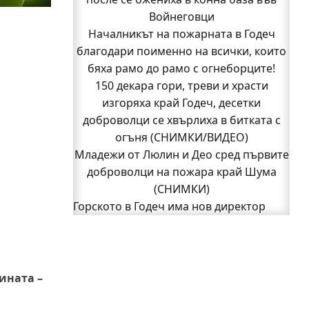
Кой подпали гората край Шума?
Войнеговци
Младежи от Люлин и Део сред първите
Началникът на пожарната в Годеч
благодари поименно на всички, които
доброволци на пожара край Шума
бяха рамо до рамо с огнеборците!
(СНИМКИ)
Началникът на пожарната в Годеч
150 декара гори, треви и храсти
благодари поименно на всички, които
изгоряха край Годеч, десетки
доброволци се хвърлиха в битката с
бяха рамо до рамо с огнеборците!
150 декара гори, треви и храсти
огъня (СНИМКИ/ВИДЕО)
Младежи от Люлин и Део сред първите
изгоряха край Годеч, десетки
доброволци се хвърлиха в битката с
доброволци на пожара край Шума
огъня (СНИМКИ/ВИДЕО)
(СНИМКИ)
Полицията влиза в селата
Горското в Годеч има нов директор
1
Възможни са прекъсвания на тока утре
2
Следваща страница »
в части от община Годеч
Какво накара Яна и Станимир да
изберат Годеч пред живота в чужбина?
ината –
(ВИДЕО)