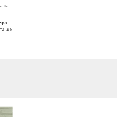
а на
ира
ета ще