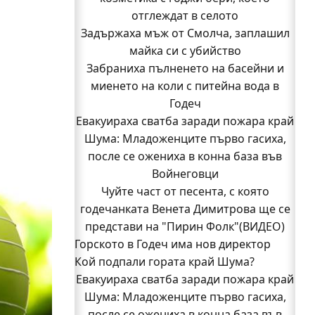
отглеждат в селото
Задържаха мъж от Смолча, заплашил
майка си с убийство
Забраниха пълненето на басейни и
миенето на коли с питейна вода в
Годеч
Евакуираха сватба заради пожара край
Шума: Младоженците първо гасиха,
после се ожениха в конна база във
Войнеговци
Чуйте част от песента, с която
годечанката Венета Димитрова ще се
представи на "Пирин Фолк"(ВИДЕО)
Горското в Годеч има нов директор
Кой подпали гората край Шума?
Заповядайте! Магазинът на "Бозмов"
Евакуираха сватба заради пожара край
отваря врати в Годеч на 12 август
Бивш шеф на полицията в Годеч оглави
Шума: Младоженците първо гасиха,
после се ожениха в конна база във
ОДМВР-Видин