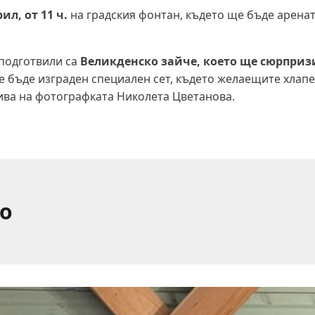
рил, от 11 ч.
на градския фонтан, където ще бъде аренат
 подготвили са
Великденско зайче, което ще сюрприз
 бъде изграден специален сет, където желаещите хлап
тива на фотографката Николета Цветанова.
о