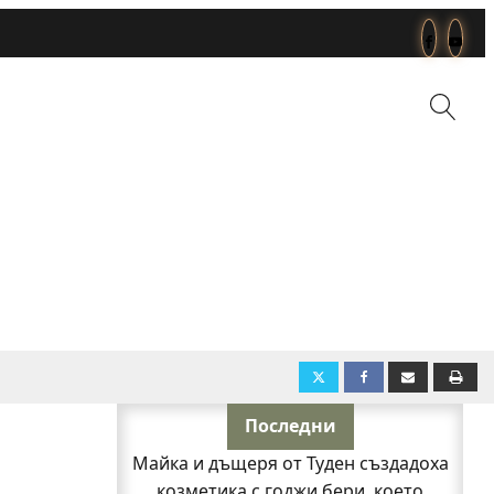
Последни
Майка и дъщеря от Туден създадоха
козметика с годжи бери, което