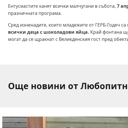
Ентусиастите канят всички малчугани в събота,
7 ап
празничната програма.
Сред изненадите, които младежите от ГЕРБ-Годеч са
всички деца с шоколадови яйца.
Край фонтана ще
могат да се щракнат с Великденския гост пред обек
Още новини от Любопитн