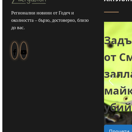
Регионални новини от Годеч и
Майка и дъщеря
околността – бързо, достоверно, близо
до вас.
от Туден
Зад
създадоха
от С
козметика с
зап
ли
годжи бери,
майк
 в
което отглеждат
убий
в селото
Прочети