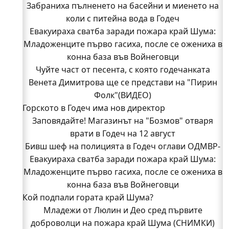
Забраниха пълненето на басейни и миенето на
коли с питейна вода в Годеч
Евакуираха сватба заради пожара край Шума:
Младоженците първо гасиха, после се ожениха в
конна база във Войнеговци
Чуйте част от песента, с която годечанката
Венета Димитрова ще се представи на "Пирин
Фолк"(ВИДЕО)
Горското в Годеч има нов директор
Заповядайте! Магазинът на "Бозмов" отваря
врати в Годеч на 12 август
Бивш шеф на полицията в Годеч оглави ОДМВР-
Евакуираха сватба заради пожара край Шума:
Видин
Кой подпали гората край Шума?
Младоженците първо гасиха, после се ожениха в
Младежи от Люлин и Део сред първите
конна база във Войнеговци
Кой подпали гората край Шума?
доброволци на пожара край Шума (СНИМКИ)
Началникът на пожарната в Годеч благодари
Младежи от Люлин и Део сред първите
поименно на всички, които бяха рамо до рамо с
доброволци на пожара край Шума (СНИМКИ)