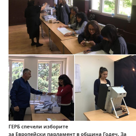
ГЕРБ спечели изборите
за Европейски парламент в община Годеч. За