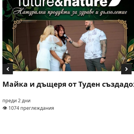
Майка и дъщеря от Туден създадох
преди 2 дни
👁️ 1074 преглеждания