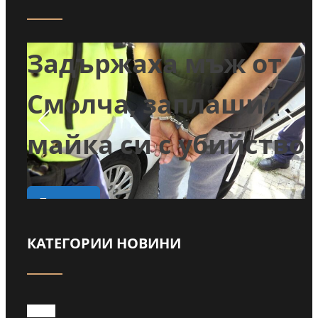
т
Задържаха мъж от
и
Смолча, заплашил
майка си с убийство
о
Прочети
КАТЕГОРИИ НОВИНИ