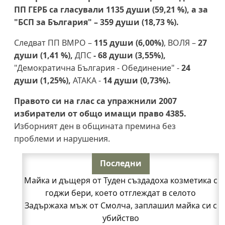
ПП ГЕРБ са гласували 1135 души (59,21 %), а за
"БСП за България" – 359 души (18,73 %).
Следват ПП ВМРО –
115 души (6,00%)
, ВОЛЯ –
27
души (1,41 %),
ДПС
- 68 души (3,55%),
"Демократична България - Обединение" -
24
души (1,25%),
АТАКА -
14 души (0,73%).
Правото си на глас са упражнили 2007
избиратели от общо имащи право 4385.
Изборният ден в общината премина без
проблеми и нарушения.
Последни
Майка и дъщеря от Туден създадоха козметика с
годжи бери, което отглеждат в селото
Задържаха мъж от Смолча, заплашил майка си с
убийство