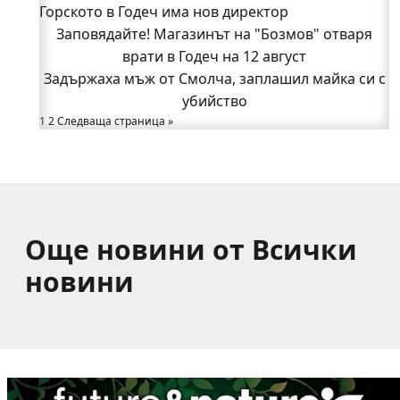
Горското в Годеч има нов директор
огнеборците!
150 декара гори, треви и храсти изгоряха край
Заповядайте! Магазинът на "Бозмов" отваря
Годеч, десетки доброволци се хвърлиха в
врати в Годеч на 12 август
Задържаха мъж от Смолча, заплашил майка си с
битката с огъня (СНИМКИ/ВИДЕО)
Полицията влиза в селата
убийство
1
Възможни са прекъсвания на тока утре в части
2
Следваща страница »
от община Годеч
Какво накара Яна и Станимир да изберат Годеч
пред живота в чужбина? (ВИДЕО)
Още новини от Всички
новини