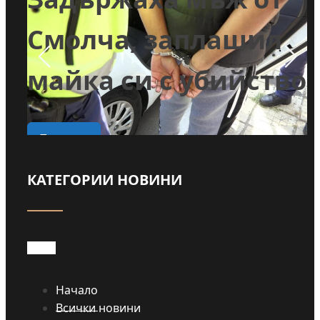
и
Смолча, заплашил
майка си с убийство
о
Прочети
КАТЕГОРИИ НОВИНИ
Начало
Всички новини