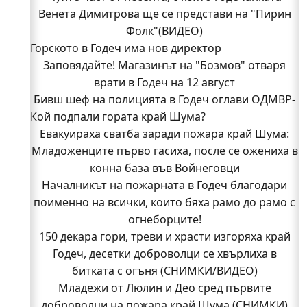
Венета Димитрова ще се представи на "Пирин
Фолк"(ВИДЕО)
Горското в Годеч има нов директор
Заповядайте! Магазинът на "Бозмов" отваря
врати в Годеч на 12 август
Бивш шеф на полицията в Годеч оглави ОДМВР-
Кой подпали гората край Шума?
Видин
Кой подпали гората край Шума?
Евакуираха сватба заради пожара край Шума:
Младоженците първо гасиха, после се ожениха в
Младежи от Люлин и Део сред първите
доброволци на пожара край Шума (СНИМКИ)
конна база във Войнеговци
Началникът на пожарната в Годеч благодари
Началникът на пожарната в Годеч благодари
поименно на всички, които бяха рамо до рамо с
поименно на всички, които бяха рамо до рамо с
огнеборците!
огнеборците!
150 декара гори, треви и храсти изгоряха край
150 декара гори, треви и храсти изгоряха край
Годеч, десетки доброволци се хвърлиха в
Годеч, десетки доброволци се хвърлиха в
битката с огъня (СНИМКИ/ВИДЕО)
битката с огъня (СНИМКИ/ВИДЕО)
Полицията влиза в селата
Младежи от Люлин и Део сред първите
Възможни са прекъсвания на тока утре в части
доброволци на пожара край Шума (СНИМКИ)