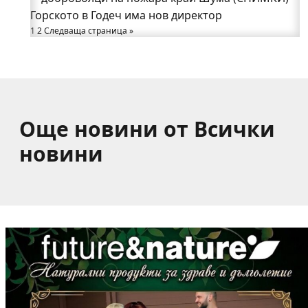
Горското в Годеч има нов директор
от община Годеч
1
Какво накара Яна и Станимир да изберат Годеч
2
Следваща страница »
пред живота в чужбина? (ВИДЕО)
Още новини от Всички
новини