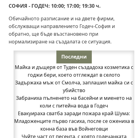
СОФИЯ - ГОДЕЧ: 10:00; 17:00; 19:30 ч.
Обичайното разписание и на двете фирми,
обслужващи направлението Годеч-София и
обратно, ще бъде възстановено при
нормализиране на създалата се ситуация.
Последни
Майка и дъщеря от Туден създадоха козметика с
годжи бери, което отглеждат в селото
Задържаха мъж от Смолча, заплашил майка си с
убийство
Забраниха пълненето на басейни и миенето на
коли с питейна вода в Годеч
Евакуираха сватба заради пожара край Шума:
Младоженците първо гасиха, после се ожениха в
конна база във Войнеговци
Чуйте част от песента, с която годечанката