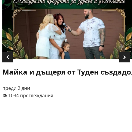
Майка и дъщеря от Туден създадох
преди 2 дни
👁️ 1034 преглеждания