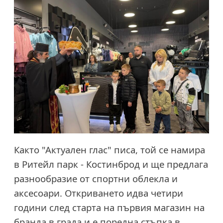
Както "Актуален глас" писа, той се намира
в Ритейл парк - Костинброд и ще предлага
разнообразие от спортни облекла и
аксесоари. Откриването идва четири
години след старта на първия магазин на
бранда в града и е поредна стъпка в