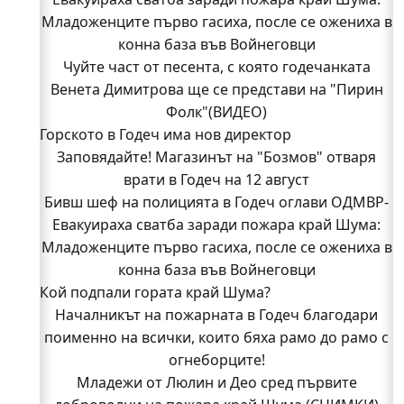
Младоженците първо гасиха, после се ожениха в
конна база във Войнеговци
Чуйте част от песента, с която годечанката
Венета Димитрова ще се представи на "Пирин
Фолк"(ВИДЕО)
Горското в Годеч има нов директор
Заповядайте! Магазинът на "Бозмов" отваря
врати в Годеч на 12 август
Бивш шеф на полицията в Годеч оглави ОДМВР-
Евакуираха сватба заради пожара край Шума:
Видин
Кой подпали гората край Шума?
Младоженците първо гасиха, после се ожениха в
Младежи от Люлин и Део сред първите
конна база във Войнеговци
Кой подпали гората край Шума?
доброволци на пожара край Шума (СНИМКИ)
Началникът на пожарната в Годеч благодари
Началникът на пожарната в Годеч благодари
поименно на всички, които бяха рамо до рамо с
поименно на всички, които бяха рамо до рамо с
огнеборците!
огнеборците!
150 декара гори, треви и храсти изгоряха край
Младежи от Люлин и Део сред първите