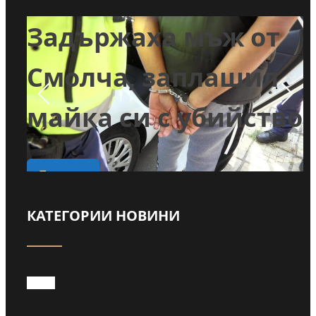
Задържаха мъж от
и
Смолча, заплашил
майка си с убийство
о
Прочети
КАТЕГОРИИ НОВИНИ