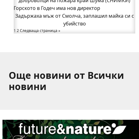
доброволци на пожара край Шума (СНИМКИ)
Годеч, десетки доброволци се хвърлиха в
Горското в Годеч има нов директор
битката с огъня (СНИМКИ/ВИДЕО)
Полицията влиза в селата
Задържаха мъж от Смолча, заплашил майка си с
Възможни са прекъсвания на тока утре в части
убийство
1
2
Следваща страница »
от община Годеч
Какво накара Яна и Станимир да изберат Годеч
пред живота в чужбина? (ВИДЕО)
Още новини от Всички
новини