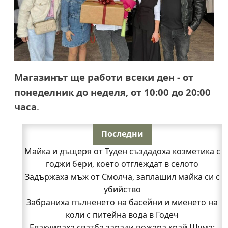
Магазинът ще работи
всеки ден - от
понеделник до неделя, от 10:00 до 20:00
часа
.
Последни
Майка и дъщеря от Туден създадоха козметика с
годжи бери, което отглеждат в селото
Задържаха мъж от Смолча, заплашил майка си с
убийство
Забраниха пълненето на басейни и миенето на
коли с питейна вода в Годеч
Евакуираха сватба заради пожара край Шума: