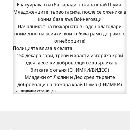
Евакуираха сватба заради пожара край Шума:
доброволци на пожара край Шума (СНИМКИ)
Младоженците първо гасиха, после се ожениха в
Началникът на пожарната в Годеч благодари
поименно на всички, които бяха рамо до рамо с
конна база във Войнеговци
Началникът на пожарната в Годеч благодари
огнеборците!
поименно на всички, които бяха рамо до рамо с
150 декара гори, треви и храсти изгоряха край
Годеч, десетки доброволци се хвърлиха в
огнеборците!
Полицията влиза в селата
битката с огъня (СНИМКИ/ВИДЕО)
Полицията влиза в селата
150 декара гори, треви и храсти изгоряха край
Възможни са прекъсвания на тока утре в части
Годеч, десетки доброволци се хвърлиха в
битката с огъня (СНИМКИ/ВИДЕО)
от община Годеч
Какво накара Яна и Станимир да изберат Годеч
Младежи от Люлин и Део сред първите
доброволци на пожара край Шума (СНИМКИ)
пред живота в чужбина? (ВИДЕО)
Родов оброк събра поколения под старата круша
1
2
Следваща страница »
в Букоровци, гостите опитаха вкуса на Годеч
(ВИДЕО)