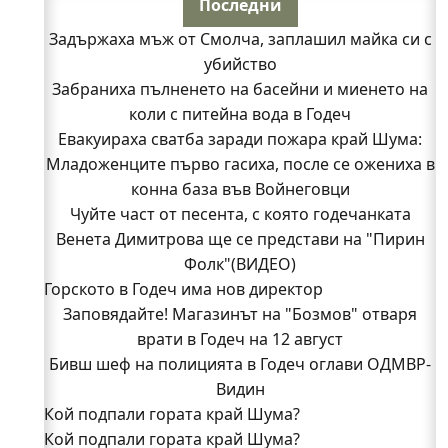
Последни
Задържаха мъж от Смолча, заплашил майка си с
убийство
Забраниха пълненето на басейни и миенето на
коли с питейна вода в Годеч
Евакуираха сватба заради пожара край Шума:
Младоженците първо гасиха, после се ожениха в
конна база във Войнеговци
Чуйте част от песента, с която годечанката
Венета Димитрова ще се представи на "Пирин
Фолк"(ВИДЕО)
Горското в Годеч има нов директор
Заповядайте! Магазинът на "Бозмов" отваря
врати в Годеч на 12 август
Бивш шеф на полицията в Годеч оглави ОДМВР-
Видин
Кой подпали гората край Шума?
Кой подпали гората край Шума?
Младежи от Люлин и Део сред първите