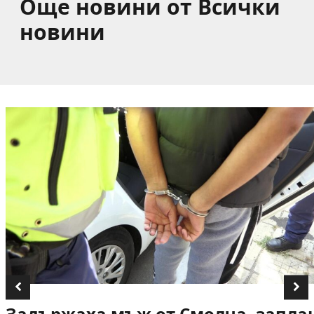
Още новини от Всички
новини
Задържаха мъж от Смолча, заплаш