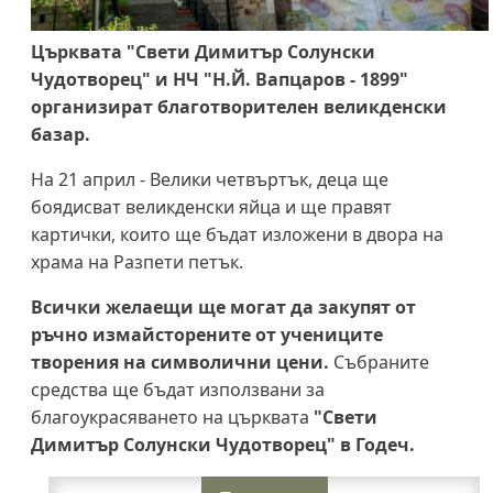
Църквата "Свети Димитър Солунски
Чудотворец" и НЧ "Н.Й. Вапцаров - 1899"
организират благотворителен великденски
базар.
На 21 април - Велики четвъртък, деца ще
боядисват великденски яйца и ще правят
картички, които ще бъдат изложени в двора на
храма на Разпети петък.
Всички желаещи ще могат да закупят от
ръчно измайсторените от учениците
творения на символични цени.
Събраните
средства ще бъдат използвани за
благоукрасяването на църквата
"Свети
Димитър Солунски Чудотворец" в Годеч.