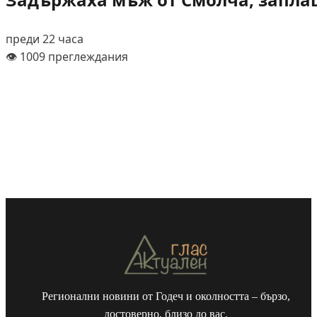
преди 22 часа
👁️ 1009 преглеждания
Регионални новини от Годеч и околността – бързо,
достоверно, близо до вас.