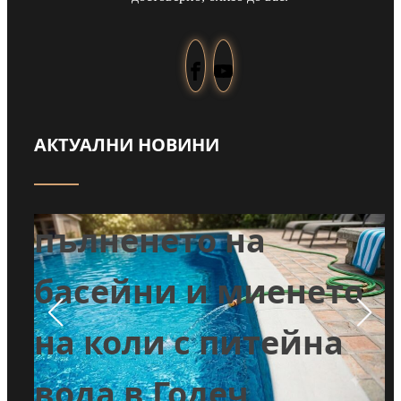
АКТУАЛНИ НОВИНИ
Забраниха
т
пълненето на
л
басейни и миенето
во
на коли с питейна
вода в Годеч