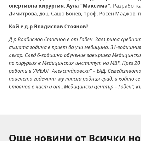
опертивна хирургия, Аула "Максима".
Разработкат
Димитрова, доц. Сашо Бонев, проф. Росен Маджов, п
Кой е д-р Владислав Стоянов?
Д-р Владислав Стоянов е от Годеч. Завършва средното
същата година е приет да учи медицина. 31-годишния
лекар. След 6-годишно обучение завършва Медицински
по хирургия в Медицинския институт на МВР. През 20
работи в УМБАЛ „Александровска” – ЕАД. Семейството 
повечето годечани, му липсва родния град, в който се
Стоянов е част и от „Медицински център – Годеч”, к
Още новини от Всички н