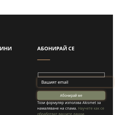
а
ВИНИ
АБОНИРАЙ СЕ
ади
ай
Задържаха мъж
от Смолча,
ите
Този формуляр използва Akismet за
намаляване на спама.
Научете как се
заплашил
обработват вашите данни.