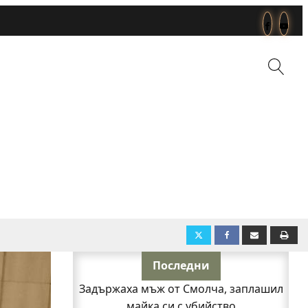
Последни
Задържаха мъж от Смолча, заплашил
майка си с убийство