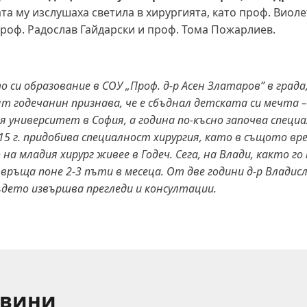
а му изслушаха светила в хирургията, като проф. Виоле
роф. Радослав Гайдарски и проф. Тома Пожарлиев.
 си образование в СОУ „Проф. д-р Асен Златаров” в града
т годечанин признава, че е сбъднал детската си мечта –
я университет в София, а година по-късно започва специ
15 г. придобива специалност хирургия, като в същото вр
на младия хирург живее в Годеч. Сега, на Влади, както г
 връща поне 2-3 пъти в месеца. От две години д-р Владис
ъдето извършва прегледи и консултации.
овини