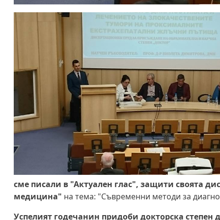
сме писали в "Актуален глас", защити своята ди
медицина"
на тема: "Съвременни методи за диагно
Успелият годечанин придоби докторска степен д