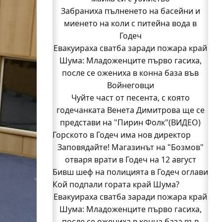
Забраниха пълненето на басейни и
миенето на коли с питейна вода в
Годеч
Евакуираха сватба заради пожара край
Шума: Младоженците първо гасиха,
после се ожениха в конна база във
Войнеговци
Чуйте част от песента, с която
годечанката Венета Димитрова ще се
представи на "Пирин Фолк"(ВИДЕО)
Горското в Годеч има нов директор
Заповядайте! Магазинът на "Бозмов"
отваря врати в Годеч на 12 август
Бивш шеф на полицията в Годеч оглави
Кой подпали гората край Шума?
ОДМВР-Видин
Кой подпали гората край Шума?
Евакуираха сватба заради пожара край
Младежи от Люлин и Део сред първите
Шума: Младоженците първо гасиха,
после се ожениха в конна база във
доброволци на пожара край Шума