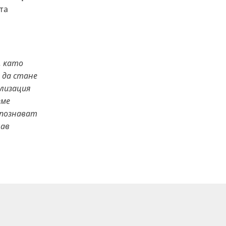
та
, като
 да стане
ализация
еме
о познават
лав