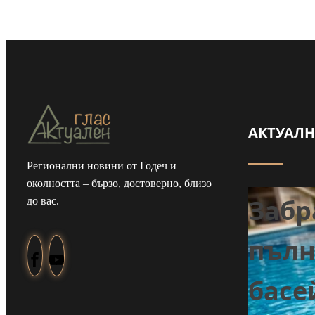
АКТУАЛ
Регионални новини от Годеч и
околността – бързо, достоверно, близо
Забр
до вас.
Задържаха мъж
пълн
от Смолча,
е
басе
заплашил