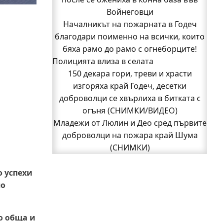
Войнеговци
(СНИМКИ)
Началникът на пожарната в Годеч
Началникът на пожарната в Годеч
благодари поименно на всички, които
благодари поименно на всички, които
бяха рамо до рамо с огнеборците!
бяха рамо до рамо с огнеборците!
Полицията влиза в селата
150 декара гори, треви и храсти
150 декара гори, треви и храсти
изгоряха край Годеч, десетки
доброволци се хвърлиха в битката с
изгоряха край Годеч, десетки
доброволци се хвърлиха в битката с
огъня (СНИМКИ/ВИДЕО)
Полицията влиза в селата
огъня (СНИМКИ/ВИДЕО)
Възможни са прекъсвания на тока утре
Младежи от Люлин и Део сред първите
доброволци на пожара край Шума
в части от община Годеч
Какво накара Яна и Станимир да
(СНИМКИ)
1
изберат Годеч пред живота в чужбина?
2
Следваща страница »
(ВИДЕО)
о успехи
Родов оброк събра поколения под
по
старата круша в Букоровци, гостите
опитаха вкуса на Годеч (ВИДЕО)
о обща и