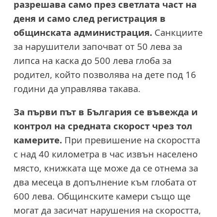
разрешава само през светлата част на
деня и само след регистрация в
общинската администрация.
Санкциите
за нарушители започват от 50 лева за
липса на каска до 500 лева глоба за
родител, който позволява на дете под 16
години да управлява такава.
За първи път в България се въвежда и
контрол на средната скорост чрез тол
камерите.
При превишение на скоростта
с над 40 километра в час извън населено
място, книжката ще може да се отнема за
два месеца в допълнение към глобата от
600 лева. Общинските камери също ще
могат да засичат нарушения на скоростта,