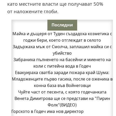
като местните власти ще получават 50%
от наложените глоби.
Последни
Майка и дъщеря от Туден създадоха козметика с
годжи бери, което отглеждат в селото
Задържаха мъж от Смолча, заплашил майка си с
убийство
Забраниха пълненето на басейни и миенето на
коли с питейна вода в Годеч
Евакуираха сватба заради пожара край Шума:
Младоженците първо гасиха, после се ожениха в
конна база във Войнеговци
Чуйте част от песента, с която годечанката
Венета Димитрова ще се представи на "Пирин
Фолк"(ВИДЕО)
Горското в Годеч има нов директор