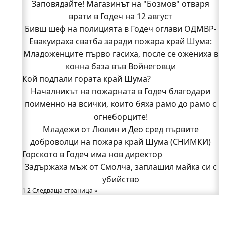
Заповядайте! Магазинът на "Бозмов" отваря
врати в Годеч на 12 август
Бивш шеф на полицията в Годеч оглави ОДМВР-
Евакуираха сватба заради пожара край Шума:
Видин
Кой подпали гората край Шума?
Младоженците първо гасиха, после се ожениха в
Младежи от Люлин и Део сред първите
конна база във Войнеговци
Кой подпали гората край Шума?
доброволци на пожара край Шума (СНИМКИ)
Началникът на пожарната в Годеч благодари
Началникът на пожарната в Годеч благодари
поименно на всички, които бяха рамо до рамо с
поименно на всички, които бяха рамо до рамо с
огнеборците!
огнеборците!
150 декара гори, треви и храсти изгоряха край
Младежи от Люлин и Део сред първите
доброволци на пожара край Шума (СНИМКИ)
Годеч, десетки доброволци се хвърлиха в
Горското в Годеч има нов директор
битката с огъня (СНИМКИ/ВИДЕО)
Полицията влиза в селата
Задържаха мъж от Смолча, заплашил майка си с
Възможни са прекъсвания на тока утре в части
убийство
1
2
Следваща страница »
от община Годеч
Какво накара Яна и Станимир да изберат Годеч
пред живота в чужбина? (ВИДЕО)