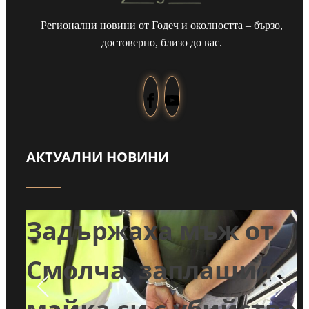
Регионални новини от Годеч и околността – бързо,
достоверно, близо до вас.
АКТУАЛНИ НОВИНИ
т
Задържаха мъж от
и
Смолча, заплашил