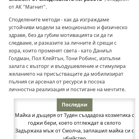
от АК "Магнит".
Споделените методи - как да изграждаме
устойчиви модели за емоционално и физическо
здраве, без да губим мотивацията си да ги
следваме, и разказите за личните й срещи с
хора, които променят света - като Даниъл
Голдман, Пол Клейтън, Тони Робинс, изпълни
залата с възторг и въодушевление и стимулира
желанието на присъстващите да мобилизират
пълния си арсенал от ресурси в посока
личностна реализация и постигане на мечтите.
Последни
Майка и дъщеря от Туден създадоха козметика с
годжи бери, което отглеждат в селото
Задържаха мъж от Смолча, заплашил майка си с
убийство