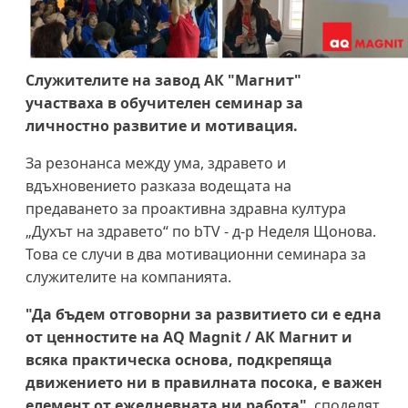
Служителите на завод АК "Магнит"
участваха в обучителен семинар за
личностно развитие и мотивация.
За резонанса между ума, здравето и
вдъхновението разказа водещата на
предаването за проактивна здравна култура
„Духът на здравето“ по bTV - д-р Неделя Щонова.
Това се случи в два мотивационни семинара за
служителите на компанията.
"Да бъдем отговорни за развитието си е една
от ценностите на AQ Magnit / АК Магнит и
всяка практическа основа, подкрепяща
движението ни в правилната посока, е важен
елемент от ежедневната ни работа"
, споделят