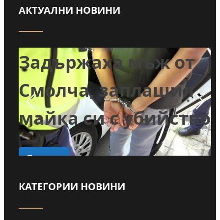
АКТУАЛНИ НОВИНИ
т
Задържаха мъж от
и
Смолча, заплашил
майка си с убийство
о
Прочети
КАТЕГОРИИ НОВИНИ