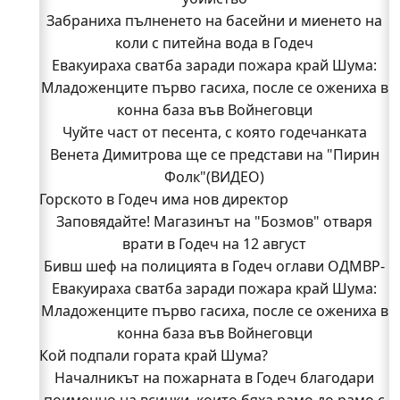
Забраниха пълненето на басейни и миенето на
коли с питейна вода в Годеч
Евакуираха сватба заради пожара край Шума:
Младоженците първо гасиха, после се ожениха в
конна база във Войнеговци
Чуйте част от песента, с която годечанката
Венета Димитрова ще се представи на "Пирин
Фолк"(ВИДЕО)
Горското в Годеч има нов директор
Заповядайте! Магазинът на "Бозмов" отваря
врати в Годеч на 12 август
Бивш шеф на полицията в Годеч оглави ОДМВР-
Евакуираха сватба заради пожара край Шума:
Видин
Кой подпали гората край Шума?
Младоженците първо гасиха, после се ожениха в
Младежи от Люлин и Део сред първите
конна база във Войнеговци
Кой подпали гората край Шума?
доброволци на пожара край Шума (СНИМКИ)
Началникът на пожарната в Годеч благодари
Началникът на пожарната в Годеч благодари
поименно на всички, които бяха рамо до рамо с
поименно на всички, които бяха рамо до рамо с