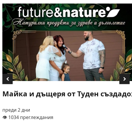
Майка и дъщеря от Туден създадох
преди 2 дни
👁️ 1034 преглеждания