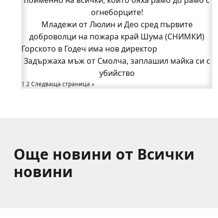
огнеборците!
огнеборците!
150 декара гори, треви и храсти изгоряха край
Младежи от Люлин и Део сред първите
доброволци на пожара край Шума (СНИМКИ)
Годеч, десетки доброволци се хвърлиха в
Горското в Годеч има нов директор
битката с огъня (СНИМКИ/ВИДЕО)
Полицията влиза в селата
Задържаха мъж от Смолча, заплашил майка си с
Възможни са прекъсвания на тока утре в части
убийство
1
2
Следваща страница »
от община Годеч
Какво накара Яна и Станимир да изберат Годеч
пред живота в чужбина? (ВИДЕО)
Още новини от Всички
новини