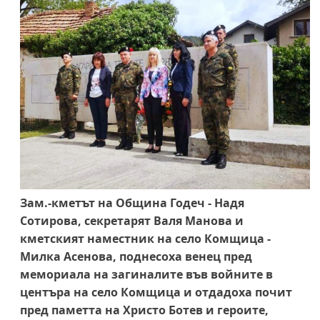
Зам.-кметът на Община Годеч - Надя
Сотирова, секретарят Валя Манова и
кметският наместник на село Комщица -
Милка Асенова, поднесоха венец пред
мемориала на загиналите във войните в
центъра на село Комщица и отдадоха почит
пред паметта на Христо Ботев и героите,