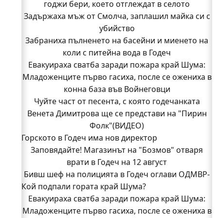
годжи бери, което отглеждат в селото
Задържаха мъж от Смолча, заплашил майка си с
убийство
Забраниха пълненето на басейни и миенето на
коли с питейна вода в Годеч
Евакуираха сватба заради пожара край Шума:
Младоженците първо гасиха, после се ожениха в
конна база във Войнеговци
Чуйте част от песента, с която годечанката
Венета Димитрова ще се представи на "Пирин
Фолк"(ВИДЕО)
Горското в Годеч има нов директор
Заповядайте! Магазинът на "Бозмов" отваря
врати в Годеч на 12 август
Бивш шеф на полицията в Годеч оглави ОДМВР-
Кой подпали гората край Шума?
Видин
Кой подпали гората край Шума?
Евакуираха сватба заради пожара край Шума:
Младоженците първо гасиха, после се ожениха в
Младежи от Люлин и Део сред първите