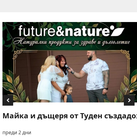
Майка и дъщеря от Туден създадох
преди 2 дни