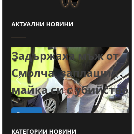
АКТУАЛНИ НОВИНИ
Забраниха
т
пълненето на
л
басейни и миенето
во
на коли с питейна
вода в Годеч
КАТЕГОРИИ НОВИНИ
Прочети