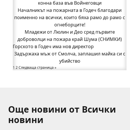
доброволци на пожара край Шума (СНИМКИ)
конна база във Войнеговци
Началникът на пожарната в Годеч благодари
Началникът на пожарната в Годеч благодари
поименно на всички, които бяха рамо до рамо с
поименно на всички, които бяха рамо до рамо с
огнеборците!
огнеборците!
150 декара гори, треви и храсти изгоряха край
Младежи от Люлин и Део сред първите
доброволци на пожара край Шума (СНИМКИ)
Годеч, десетки доброволци се хвърлиха в
Горското в Годеч има нов директор
битката с огъня (СНИМКИ/ВИДЕО)
Полицията влиза в селата
Задържаха мъж от Смолча, заплашил майка си с
Възможни са прекъсвания на тока утре в части
убийство
1
2
Следваща страница »
от община Годеч
Какво накара Яна и Станимир да изберат Годеч
пред живота в чужбина? (ВИДЕО)
Още новини от Всички
новини