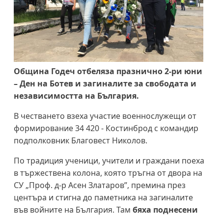
Община Годеч отбеляза празнично 2-ри юни
– Ден на Ботев и загиналите за свободата и
независимостта на България.
В честването взеха участие военнослужещи от
формирование 34 420 - Костинброд с командир
подполковник Благовест Николов.
По традиция ученици, учители и граждани поеха
в тържествена колона, която тръгна от двора на
СУ „Проф. д-р Асен Златаров”, премина през
центъра и стигна до паметника на загиналите
във войните на България. Там
бяха поднесени