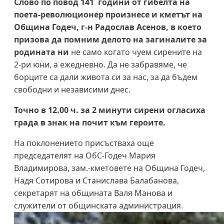
Слово по повод 141 години от гибелта на
поета-революционер произнесе и кметът на
Община Годеч, г-н Радослав Асенов, в което
призова да помним делото на загиналите за
родината ни
не само когато чуем сирените на
2-ри юни, а ежедневно. Да не забравяме, че
борците са дали живота си за нас, за да бъдем
свободни и независими днес.
Точно в 12.00 ч. за 2 минути сирени огласиха
града в знак на почит към героите.
На поклонението присъстваха още
председателят на ОбС-Годеч Мария
Владимирова, зам.-кметовете на Община Годеч,
Надя Сотирова и Станислава Балабанова,
секретарят на общината Валя Манова и
служители от общинската администрация.