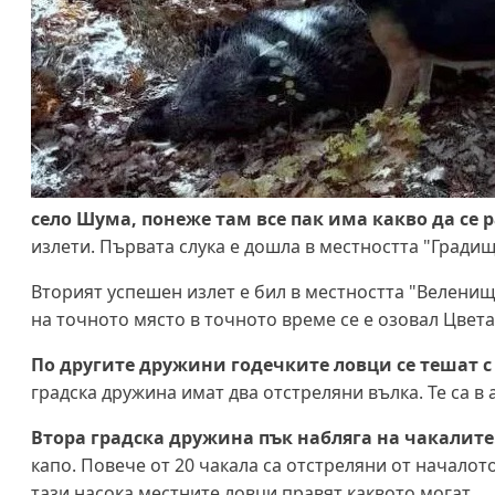
село Шума, понеже там все пак има какво да се 
излети. Първата слука е дошла в местността "Градищ
Вторият успешен излет е бил в местността "Веленищ
на точното място в точното време се е озовал Цвета
По другите дружини годечките ловци се тешат 
градска дружина имат два отстреляни вълка. Те са 
Втора градска дружина пък набляга на чакалите
капо. Повече от 20 чакала са отстреляни от началот
тази насока местните ловци правят каквото могат.