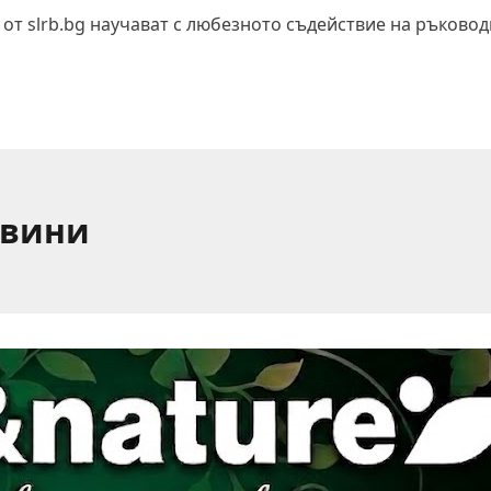
 от slrb.bg научават с любезното съдействие на ръковод
овини