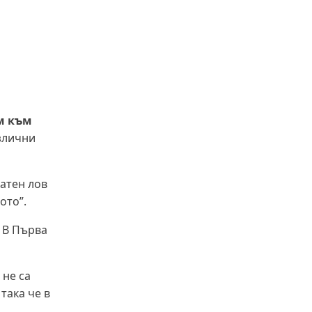
м към
азлични
атен лов
ото”.
. В Първа
 не са
така че в