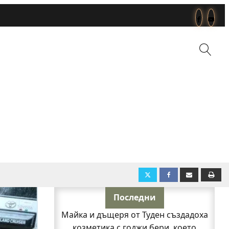
Последни
Майка и дъщеря от Туден създадоха
козметика с годжи бери, което