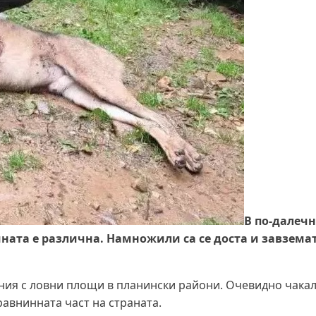
В по-далеч
ината е различна. Намножили са се доста и завзема
ния с ловни площи в планински райони. Очевидно чакал
равнинната част на страната.