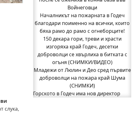
Кой подпали гората край Шума?
Войнеговци
Младежи от Люлин и Део сред първите
Началникът на пожарната в Годеч
благодари поименно на всички, които
доброволци на пожара край Шума
бяха рамо до рамо с огнеборците!
(СНИМКИ)
Началникът на пожарната в Годеч
150 декара гори, треви и храсти
благодари поименно на всички, които
изгоряха край Годеч, десетки
доброволци се хвърлиха в битката с
бяха рамо до рамо с огнеборците!
150 декара гори, треви и храсти
огъня (СНИМКИ/ВИДЕО)
Младежи от Люлин и Део сред първите
изгоряха край Годеч, десетки
доброволци се хвърлиха в битката с
доброволци на пожара край Шума
огъня (СНИМКИ/ВИДЕО)
(СНИМКИ)
Полицията влиза в селата
Горското в Годеч има нов директор
иви
1
Възможни са прекъсвания на тока утре
2
Следваща страница »
т слука,
в части от община Годеч
Какво накара Яна и Станимир да
изберат Годеч пред живота в чужбина?
(ВИДЕО)