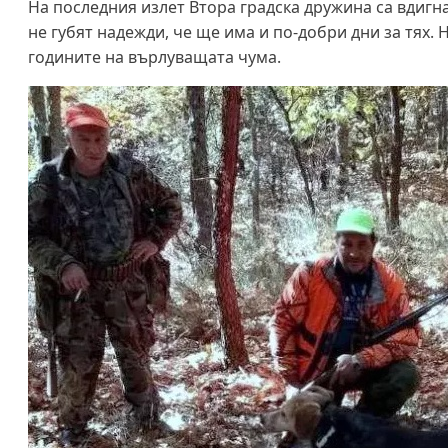
На последния излет Втора градска дружина са вдигнал
не губят надежди, че ще има и по-добри дни за тях.
годините на върлуващата чума.