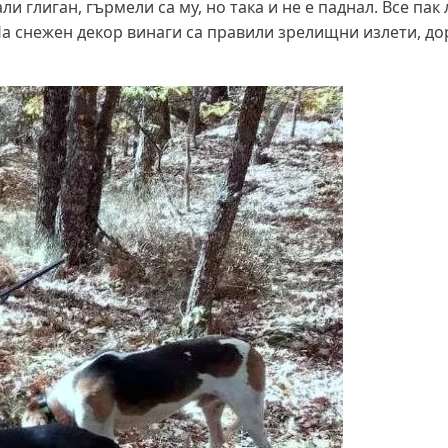
и глиган, гърмели са му, но така и не е паднал. Все пак
 На снежен декор винаги са правили зрелищни излети, до