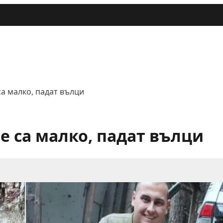
са малко, падат вълци
е са малко, падат вълци