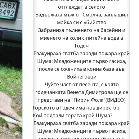
отглеждат в селото
Задържаха мъж от Смолча, заплашил
майка си с убийство
Забраниха пълненето на басейни и
миенето на коли с питейна вода в
Годеч
Евакуираха сватба заради пожара край
Шума: Младоженците първо гасиха,
после се ожениха в конна база във
Войнеговци
Чуйте част от песента, с която
годечанката Венета Димитрова ще се
представи на "Пирин Фолк"(ВИДЕО)
Горското в Годеч има нов директор
Кой подпали гората край Шума?
Заповядайте! Магазинът на "Бозмов"
Евакуираха сватба заради пожара край
отваря врати в Годеч на 12 август
Бивш шеф на полицията в Годеч оглави
Шума: Младоженците първо гасиха,
после се ожениха в конна база във
ОДМВР-Видин