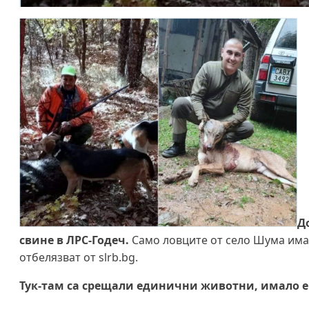
Д
свине в ЛРС-Годеч.
Само ловците от село Шума имат
отбелязват от slrb.bg.
Тук-там са срещали единични животни, имало е с