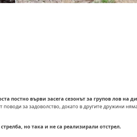
оста постно върви засега сезонът за групов лов на д
 поводи за задоволство, докато в другите дружини няма
трелба, но така и не са реализирали отстрел.