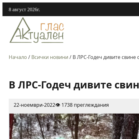
8 август 2026г.
Начало
/
Всички новини
/
В ЛРС-Годеч дивите свине 
В ЛРС-Годеч дивите свин
22-ноември-2022
👁️ 1738 преглеждания