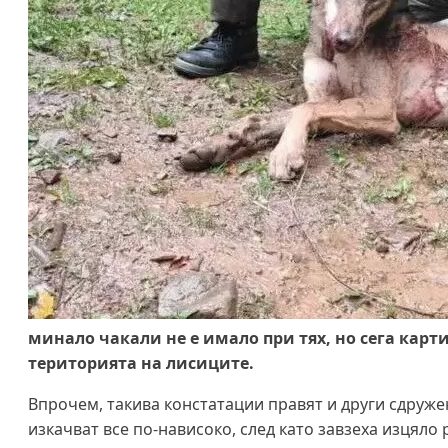
минало чакали не е имало при тях, но сега карт
територията на лисиците.
Впрочем, такива констатации правят и други сдруже
изкачват все по-нависоко, след като завзеха изцяло 