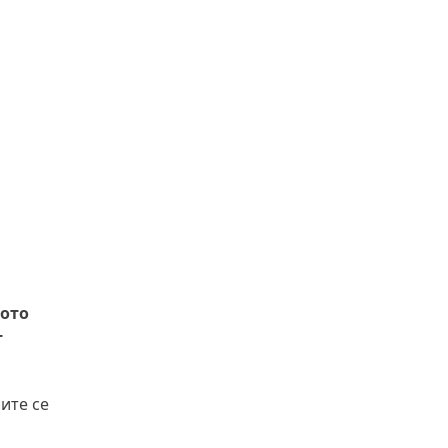
ното
т
ите се