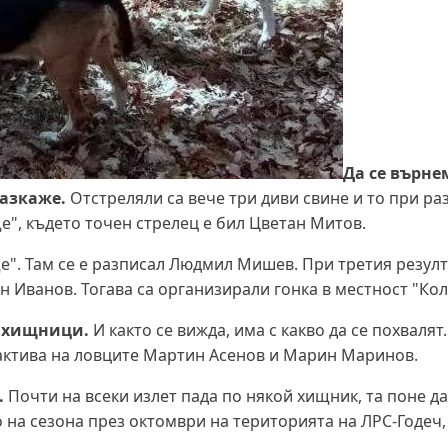
Да се върне
разкаже.
Отстреляли са вече три диви свине и то при р
е", където точен стрелец е бил Цветан Митов.
е". Там се е разписал Людмил Мишев. При третия резулт
н Иванов. Тогава са организирали гонка в местност "Кол
с хищници.
И както се вижда, има с какво да се похвалят
в актива на ловците Мартин Асенов и Марин Маринов.
.
Почти на всеки излет пада по някой хищник, та поне да
о на сезона през октомври на територията на ЛРС-Годеч, 