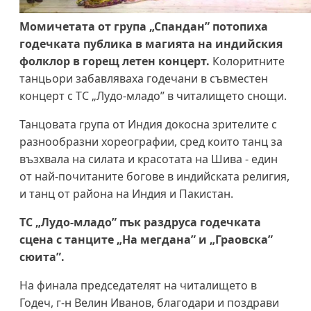
Момичетата от група „Спандан” потопиха
годечката публика в магията на индийския
фолклор в горещ летен концерт.
Колоритните
танцьори забавляваха годечани в съвместен
концерт с ТС „Лудо-младо” в читалището снощи.
Танцовата група от Индия докосна зрителите с
разнообразни хореографии, сред които танц за
възхвала на силата и красотата на Шива - един
от най-почитаните богове в индийската религия,
и танц от района на Индия и Пакистан.
ТС „Лудо-младо” пък раздруса годечката
сцена с танците „На мегдана” и „Граовска”
сюита”.
На финала председателят на читалището в
Годеч, г-н Велин Иванов, благодари и поздрави