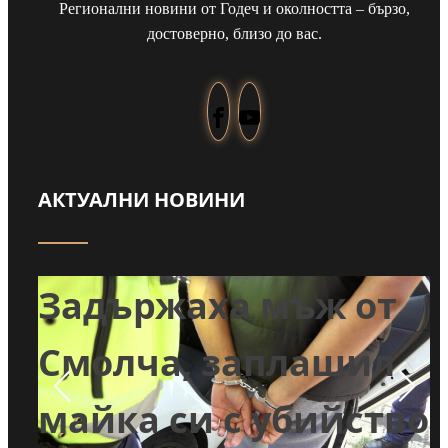
Регионални новини от Годеч и околността – бързо,
достоверно, близо до вас.
АКТУАЛНИ НОВИНИ
т
Задържаха мъж от
и
Смолча, заплашил
майка си с убийство