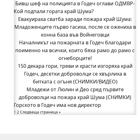
Бивш шеф на полицията в Годеч оглави ОДМВР-
Кой подпали гората край Шума?
Видин
Кой подпали гората край Шума?
Евакуираха сватба заради пожара край Шума:
Младоженците първо гасиха, после се ожениха в
Младежи от Люлин и Део сред първите
доброволци на пожара край Шума (СНИМКИ)
конна база във Войнеговци
Началникът на пожарната в Годеч благодари
Началникът на пожарната в Годеч благодари
поименно на всички, които бяха рамо до рамо с
поименно на всички, които бяха рамо до рамо с
огнеборците!
огнеборците!
150 декара гори, треви и храсти изгоряха край
150 декара гори, треви и храсти изгоряха край
Годеч, десетки доброволци се хвърлиха в
Годеч, десетки доброволци се хвърлиха в
битката с огъня (СНИМКИ/ВИДЕО)
битката с огъня (СНИМКИ/ВИДЕО)
Полицията влиза в селата
Младежи от Люлин и Део сред първите
Възможни са прекъсвания на тока утре в части
доброволци на пожара край Шума (СНИМКИ)
Горското в Годеч има нов директор
от община Годеч
1
Какво накара Яна и Станимир да изберат Годеч
2
Следваща страница »
пред живота в чужбина? (ВИДЕО)