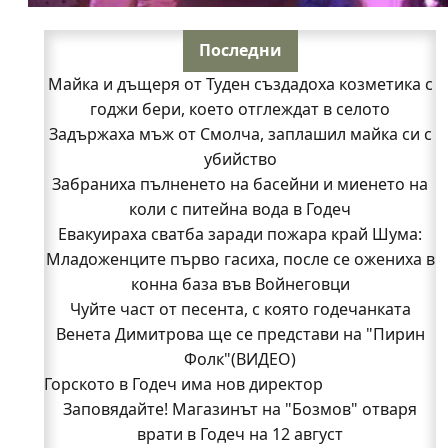
Последни
Майка и дъщеря от Туден създадоха козметика с
годжи бери, което отглеждат в селото
Задържаха мъж от Смолча, заплашил майка си с
убийство
Забраниха пълненето на басейни и миенето на
коли с питейна вода в Годеч
Евакуираха сватба заради пожара край Шума:
Младоженците първо гасиха, после се ожениха в
конна база във Войнеговци
Чуйте част от песента, с която годечанката
Венета Димитрова ще се представи на "Пирин
Фолк"(ВИДЕО)
Горското в Годеч има нов директор
Заповядайте! Магазинът на "Бозмов" отваря
врати в Годеч на 12 август