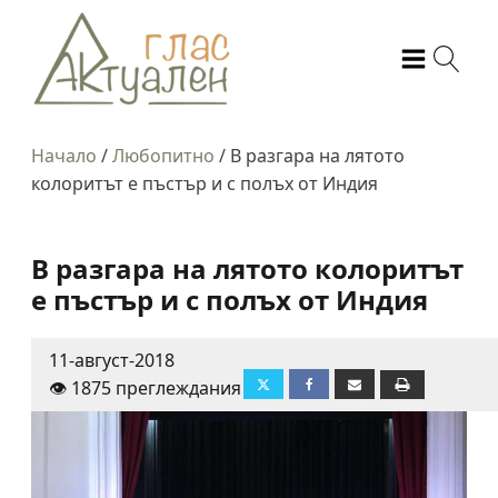
Начало
/
Любопитно
/
В разгара на лятото
колоритът е пъстър и с полъх от Индия
В разгара на лятото колоритът
е пъстър и с полъх от Индия
11-август-2018
👁️ 1875 преглеждания