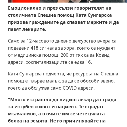
Емоционално и през сълзи говорителят на
столичната Спешна помощ Катя Сунгарска
призова гражданите да спазват мерките и да
пазят лекарите.
Само за 12-часовото дневно дежурство вчера са
подадени 418 сигнала за хора, които се нуждаят
от медицинска помощ. 200 от тях са за Ковид
адреси, хоспитализациите са едва 16.
Катя Сунгарска подчерта, че ресурсът на Спешна
помощ е твърде малък, за да се обособи звено,
което да обслужва само COVID адреси.
"Много е страшно да видиш лекар да страда
за изгубен живот и пациент. Те страдат
мълчаливо, а в очите им се чете цялата
болка на земята. Не го причинявайте на