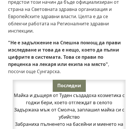
предстои този начин да бъде официализиран от
страна на Световната здравна организация и
Европейските здравни власти. Целта е да се
облекчи работата на Регионалните здравни
инспекции.
"Не е задължение на Спешна помощ да прави
изследване и това да е нещо, което да пълни
цифрите в системата. Това се прави по
преценка на лекаря или екипа на място"
,
посочи още Сунгарска.
Последни
Майка и дъщеря от Туден създадоха козметика с
годжи бери, което отглеждат в селото
Задържаха мъж от Смолча, заплашил майка си с
убийство
Забраниха пълненето на басейни и миенето на