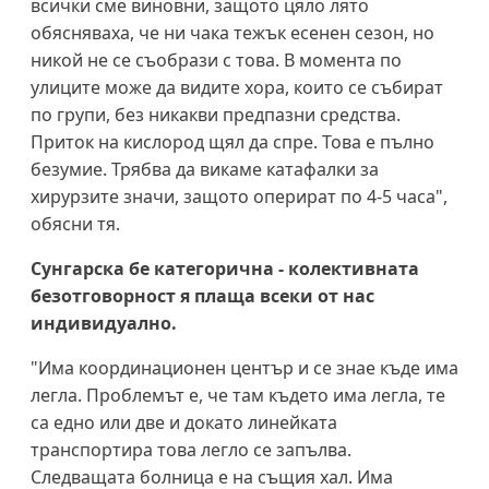
всички сме виновни, защото цяло лято
обясняваха, че ни чака тежък есенен сезон, но
никой не се съобрази с това. В момента по
улиците може да видите хора, които се събират
по групи, без никакви предпазни средства.
Приток на кислород щял да спре. Това е пълно
безумие. Трябва да викаме катафалки за
хирурзите значи, защото оперират по 4-5 часа",
обясни тя.
Сунгарска бе категорична - колективната
безотговорност я плаща всеки от нас
индивидуално.
"Има координационен център и се знае къде има
легла. Проблемът е, че там където има легла, те
са едно или две и докато линейката
транспортира това легло се запълва.
Следващата болница е на същия хал. Има