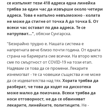
се изпълнят тези 418 адреса една линейка
трябва за един час да извърши около четири
адреса. Това е напълно невъзможно - колата
не може да стигне от точка А до точка Б. От
всеки час остават по два адреса. Те се
натрупват..."
, обясни Сунгарска.
"Безкрайно трудно е. Нашата система е
напрегната вече близо почти година. От едната
страна на бариерата сме всички. На второ място
сме по смъртност от COVID-19 на този етап.
Надявам се това да се промени. Лекарите
изнемогват - те са човешки същества и не може
да се издевателства над тях.
Хората трябва да
разберат, че това да ходят на дискотека
може малко да поизчака. Всеки трябва да
носи отговорност, не да се обвиняват
лекарите, линейките, политиците.
Не -