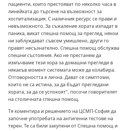
пациенти, които престояват по няколко часа в
линейката до търсене на възможност за
хоспитализация. С наличния ресурс се прави и
невъзможното. За съжаление хората изпадат в
паника, викат спешна помощ за преглед, някои
ни заблуждават съвсем умишлено, други го
правят несъзнателно. Спешна помощ обслужва
спешни състояния. Ако не престанем да
измъчваме тези хора за домашни прегледи в
някакъв момент системата може да колабира.
Отговорността е лична. Дават се симптоми,
които не са истина, за да бъдат прегледани
хората, за да се успокоят", посочи говорителят
на столичната спешна помощ.
Тя коментира и решението на ЦСМП-София да
започне употребата на антигенни тестове на
терен. Те са били закупени от Спешна помощ и