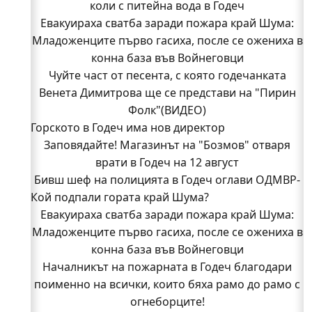
коли с питейна вода в Годеч
Евакуираха сватба заради пожара край Шума:
Младоженците първо гасиха, после се ожениха в
конна база във Войнеговци
Чуйте част от песента, с която годечанката
Венета Димитрова ще се представи на "Пирин
Фолк"(ВИДЕО)
Горското в Годеч има нов директор
Заповядайте! Магазинът на "Бозмов" отваря
врати в Годеч на 12 август
Бивш шеф на полицията в Годеч оглави ОДМВР-
Кой подпали гората край Шума?
Видин
Кой подпали гората край Шума?
Евакуираха сватба заради пожара край Шума:
Младоженците първо гасиха, после се ожениха в
Младежи от Люлин и Део сред първите
доброволци на пожара край Шума (СНИМКИ)
конна база във Войнеговци
Началникът на пожарната в Годеч благодари
Началникът на пожарната в Годеч благодари
поименно на всички, които бяха рамо до рамо с
поименно на всички, които бяха рамо до рамо с
огнеборците!
огнеборците!