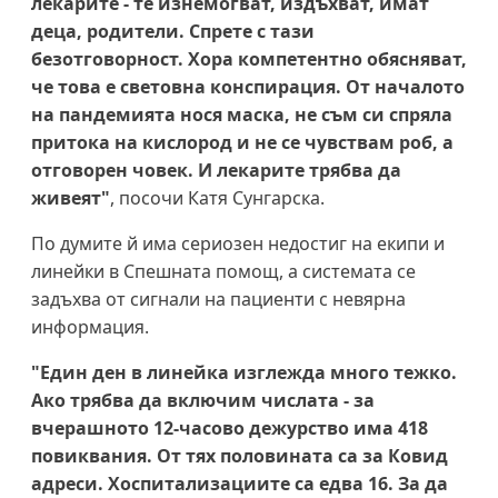
лекарите - те изнемогват, издъхват, имат
деца, родители. Спрете с тази
безотговорност. Хора компетентно обясняват,
че това е световна конспирация. От началото
на пандемията нося маска, не съм си спряла
притока на кислород и не се чувствам роб, а
отговорен човек. И лекарите трябва да
живеят"
, посочи Катя Сунгарска.
По думите й има сериозен недостиг на екипи и
линейки в Спешната помощ, а системата се
задъхва от сигнали на пациенти с невярна
информация.
"Един ден в линейка изглежда много тежко.
Ако трябва да включим числата - за
вчерашното 12-часово дежурство има 418
повиквания. От тях половината са за Ковид
адреси. Хоспитализациите са едва 16. За да