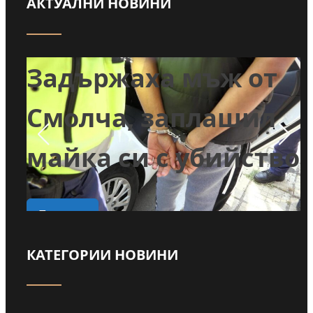
АКТУАЛНИ НОВИНИ
т
Задържаха мъж от
и
Смолча, заплашил
майка си с убийство
о
Прочети
КАТЕГОРИИ НОВИНИ