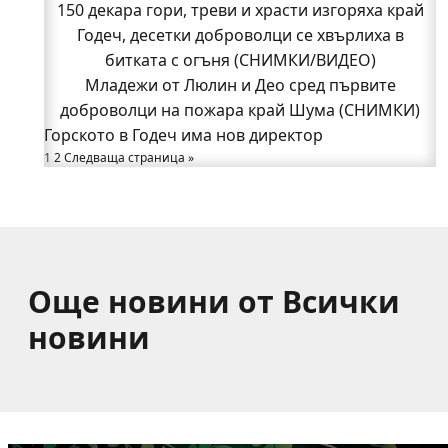
150 декара гори, треви и храсти изгоряха край
150 декара гори, треви и храсти изгоряха край
Годеч, десетки доброволци се хвърлиха в
Годеч, десетки доброволци се хвърлиха в
битката с огъня (СНИМКИ/ВИДЕО)
битката с огъня (СНИМКИ/ВИДЕО)
Полицията влиза в селата
Младежи от Люлин и Део сред първите
Възможни са прекъсвания на тока утре в части
доброволци на пожара край Шума (СНИМКИ)
Горското в Годеч има нов директор
от община Годеч
1
Какво накара Яна и Станимир да изберат Годеч
2
Следваща страница »
пред живота в чужбина? (ВИДЕО)
Още новини от Всички
новини