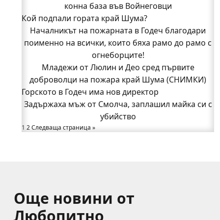
Младежи от Люлин и Део сред първите
конна база във Войнеговци
Кой подпали гората край Шума?
доброволци на пожара край Шума (СНИМКИ)
Началникът на пожарната в Годеч благодари
Началникът на пожарната в Годеч благодари
поименно на всички, които бяха рамо до рамо с
поименно на всички, които бяха рамо до рамо с
огнеборците!
огнеборците!
150 декара гори, треви и храсти изгоряха край
Младежи от Люлин и Део сред първите
доброволци на пожара край Шума (СНИМКИ)
Годеч, десетки доброволци се хвърлиха в
Горското в Годеч има нов директор
битката с огъня (СНИМКИ/ВИДЕО)
Полицията влиза в селата
Задържаха мъж от Смолча, заплашил майка си с
Възможни са прекъсвания на тока утре в части
убийство
1
2
Следваща страница »
от община Годеч
Какво накара Яна и Станимир да изберат Годеч
пред живота в чужбина? (ВИДЕО)
Още новини от
Любопитно