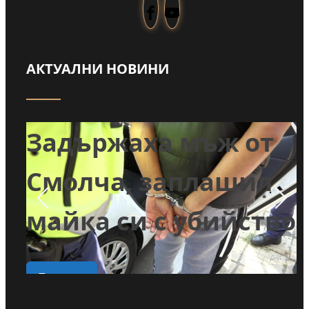
АКТУАЛНИ НОВИНИ
т
Задържаха мъж от
и
Смолча, заплашил
майка си с убийство
о
Прочети