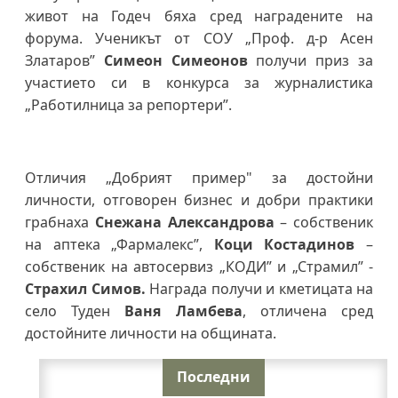
живот на Годеч бяха сред наградените на
форума. Ученикът от СОУ „Проф. д-р Асен
Златаров”
Симеон Симеонов
получи приз за
участието си в конкурса за журналистика
„Работилница за репортери”.
Отличия „Добрият пример" за достойни
личности, отговорен бизнес и добри практики
грабнаха
Снежана Александрова
– собственик
на аптека „Фармалекс”,
Коци Костадинов
–
собственик на автосервиз „КОДИ” и „Страмил” -
Страхил Симов.
Награда получи и кметицата на
село Туден
Ваня Ламбева
, отличена сред
достойните личности на общината.
Последни