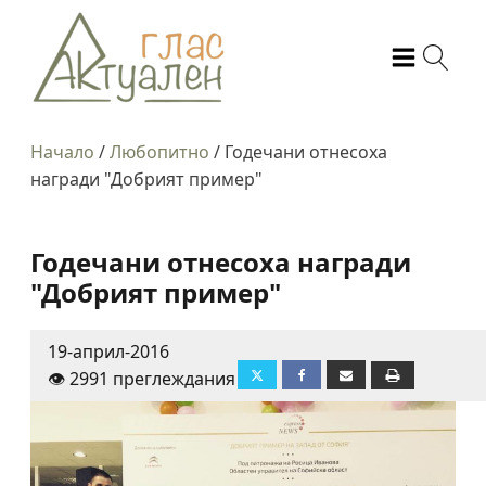
Начало
/
Любопитно
/
Годечани отнесоха
награди "Добрият пример"
Годечани отнесоха награди
"Добрият пример"
19-април-2016
👁️ 2991 преглеждания