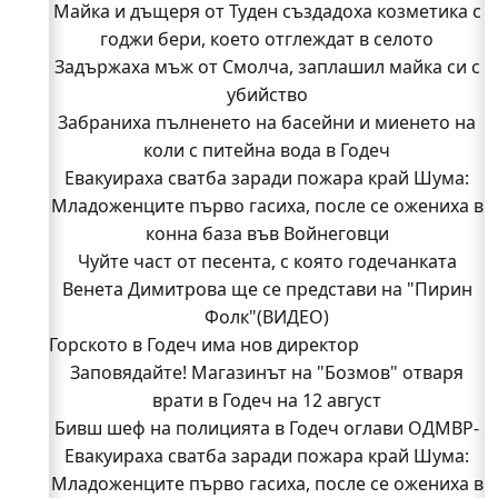
Майка и дъщеря от Туден създадоха козметика с
годжи бери, което отглеждат в селото
Задържаха мъж от Смолча, заплашил майка си с
убийство
Забраниха пълненето на басейни и миенето на
коли с питейна вода в Годеч
Евакуираха сватба заради пожара край Шума:
Младоженците първо гасиха, после се ожениха в
конна база във Войнеговци
Чуйте част от песента, с която годечанката
Венета Димитрова ще се представи на "Пирин
Фолк"(ВИДЕО)
Горското в Годеч има нов директор
Заповядайте! Магазинът на "Бозмов" отваря
врати в Годеч на 12 август
Бивш шеф на полицията в Годеч оглави ОДМВР-
Евакуираха сватба заради пожара край Шума:
Видин
Кой подпали гората край Шума?
Младоженците първо гасиха, после се ожениха в