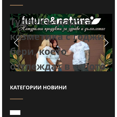
Майка и дъщеря от
Туден създадоха
козметика с годжи
бери, което
отглеждат в селото
КАТЕГОРИИ НОВИНИ
Прочети