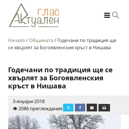
Начало
/
Общината
/
Годечани по традиция ще
се хвърлят за Богоявленския кръст в Нишава
Годечани по традиция ще се
хвърлят за Богоявленския
кръст в Нишава
3-януари-2018
👁️ 2086 преглеждания