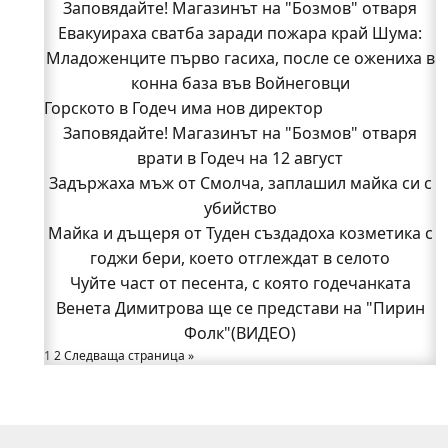
Заповядайте! Магазинът на "Бозмов" отваря
Евакуираха сватба заради пожара край Шума:
врати в Годеч на 12 август
Младоженците първо гасиха, после се ожениха в
Бивш шеф на полицията в Годеч оглави ОДМВР-
конна база във Войнеговци
Видин
Кой подпали гората край Шума?
Горското в Годеч има нов директор
Заповядайте! Магазинът на "Бозмов" отваря
Младежи от Люлин и Део сред първите
доброволци на пожара край Шума (СНИМКИ)
врати в Годеч на 12 август
Задържаха мъж от Смолча, заплашил майка си с
Началникът на пожарната в Годеч благодари
поименно на всички, които бяха рамо до рамо с
убийство
Майка и дъщеря от Туден създадоха козметика с
огнеборците!
150 декара гори, треви и храсти изгоряха край
годжи бери, което отглеждат в селото
Чуйте част от песента, с която годечанката
Годеч, десетки доброволци се хвърлиха в
Венета Димитрова ще се представи на "Пирин
битката с огъня (СНИМКИ/ВИДЕО)
Полицията влиза в селата
Фолк"(ВИДЕО)
1
Възможни са прекъсвания на тока утре в части
2
Следваща страница »
от община Годеч