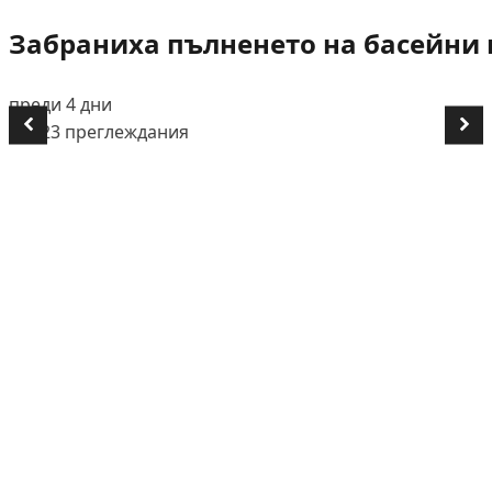
Забраниха пълненето на басейни и
преди 4 дни
👁️ 723 преглеждания