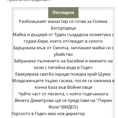
Последни
Разбоишкият манастир се готви за Голяма
Богородица
Майка и дъщеря от Туден създадоха козметика с
годжи бери, което отглеждат в селото
Задържаха мъж от Смолча, заплашил майка си с
убийство
Забраниха пълненето на басейни и миенето на
коли с питейна вода в Годеч
Евакуираха сватба заради пожара край Шума:
Младоженците първо гасиха, после се ожениха в
конна база във Войнеговци
Чуйте част от песента, с която годечанката
Венета Димитрова ще се представи на "Пирин
Фолк"(ВИДЕО)
Горското в Годеч има нов директор