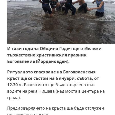
И тази година Община Годеч ще отбележи
тържествено християнския празник
Богоявление (Йордановден).
Ритуалното спасяване на Богоявленския
кръст ще се състои на 6 януари, събота, от
12.30 ч.
Разпятието ще бъде хвърлено във
водите на река Нишава (над моста в центъра на
града).
Преди хвърлянето на кръста ще бъде отслужен
празничен водосвет.