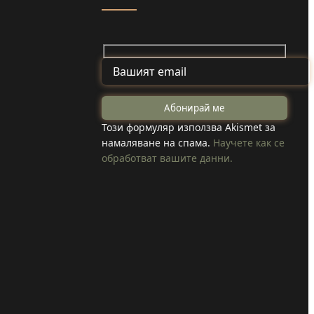
Майка и дъщеря
от Туден
на
създадоха
Този формуляр използва Akismet за
намаляване на спама.
Научете как се
козметика с
обработват вашите данни.
 коли
годжи бери,
вода в
което отглеждат
в селото