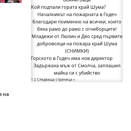
Кой подпали гората край Шума?
Кой подпали гората край Шума?
Младежи от Люлин и Део сред първите
Началникът на пожарната в Годеч
благодари поименно на всички, които
доброволци на пожара край Шума
бяха рамо до рамо с огнеборците!
(СНИМКИ)
Младежи от Люлин и Део сред първите
Началникът на пожарната в Годеч
благодари поименно на всички, които
доброволци на пожара край Шума
бяха рамо до рамо с огнеборците!
(СНИМКИ)
Горското в Годеч има нов директор
150 декара гори, треви и храсти
Задържаха мъж от Смолча, заплашил
изгоряха край Годеч, десетки
доброволци се хвърлиха в битката с
майка си с убийство
1
2
Следваща страница »
огъня (СНИМКИ/ВИДЕО)
Полицията влиза в селата
е на
Възможни са прекъсвания на тока утре
в части от община Годеч
Какво накара Яна и Станимир да
изберат Годеч пред живота в чужбина?
(ВИДЕО)