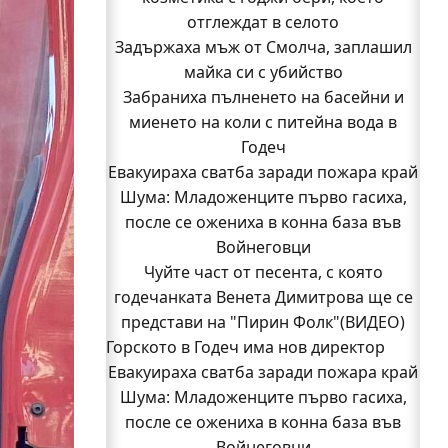
отглеждат в селото
Задържаха мъж от Смолча, заплашил
майка си с убийство
Забраниха пълненето на басейни и
миенето на коли с питейна вода в
Годеч
Евакуираха сватба заради пожара край
Шума: Младоженците първо гасиха,
после се ожениха в конна база във
Войнеговци
Чуйте част от песента, с която
годечанката Венета Димитрова ще се
представи на "Пирин Фолк"(ВИДЕО)
Горското в Годеч има нов директор
Евакуираха сватба заради пожара край
Заповядайте! Магазинът на "Бозмов"
Шума: Младоженците първо гасиха,
отваря врати в Годеч на 12 август
Бивш шеф на полицията в Годеч оглави
после се ожениха в конна база във
ОДМВР-Видин
Войнеговци