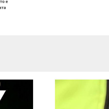
то е
ата