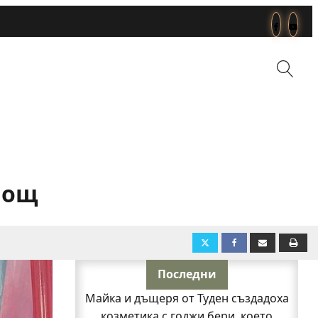
мощ
Последни
Майка и дъщеря от Туден създадоха
козметика с годжи бери, което