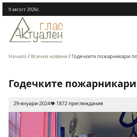
9 август 2026г.
Начало
/
Всички новини
/
Годечките пожарникари п
Годечките пожарникари
29-януари-2024
👁️ 1872 преглеждания