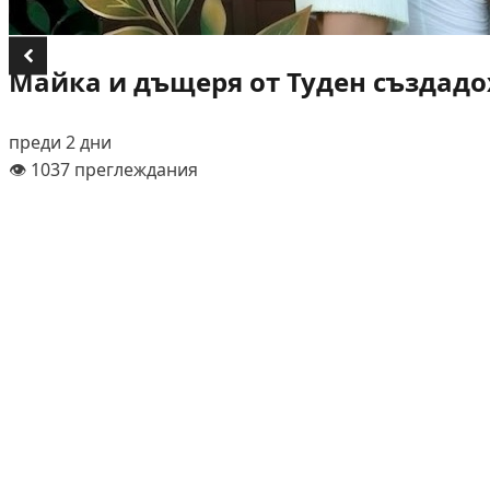
Майка и дъщеря от Туден създадох
преди 2 дни
👁️ 1037 преглеждания