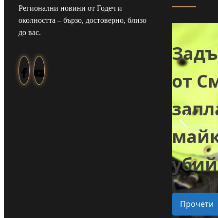
Регионални новини от Годеч и
Майка и дъщеря
околността – бързо, достоверно, близо
до вас.
от Туден
Зад
създадоха
от С
козметика с
зап
ли
годжи бери,
майк
 в
което отглеждат
убий
в селото
Прочети