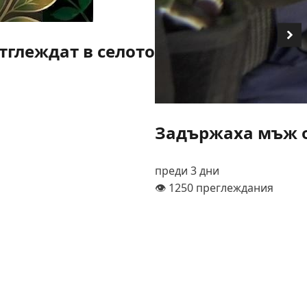
тглеждат в селото
Задържаха мъж о
преди 3 дни
👁️ 1250 преглеждания