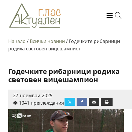
Начало
/
Всички новини
/
Годечките рибарници
родиха световен вицешампион
Годечките рибарници родиха
световен вицешампион
27-ноември-2025
👁️ 1041 преглеждания