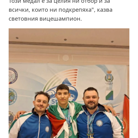
Този медал е за целия ни отбор и за
всички, които ни подкрепяха", казва
световния вицешампион.