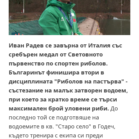
Иван Радев се завърна от Италия със
сребърен медал от Световното
първенство по спортен риболов.
Българинът финишира втори в
дисциплината "Риболов на пастърва" -
състезание на малък затворен водоем,
при което за кратко време се търси
максимален брой уловени риби.
До
последно той се подготвяше на
водоемите в кв. "Старо село" в Годеч,
където тренира с екипа си преди