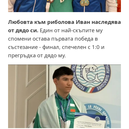
Любовта към риболова Иван наследява
от дядо си.
Един от най-скъпите му
спомени остава първата победа в
състезание - финал, спечелен с 1:0 и
прегръдка от дядо му.