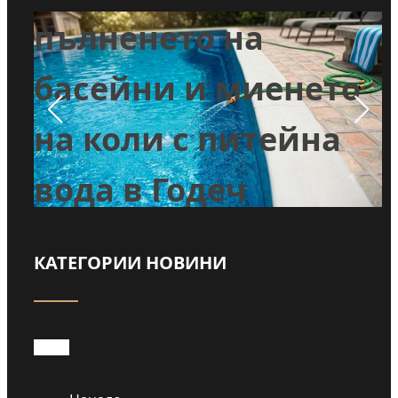
т
пълненето на
л
басейни и миенето
во
на коли с питейна
вода в Годеч
КАТЕГОРИИ НОВИНИ
Прочети