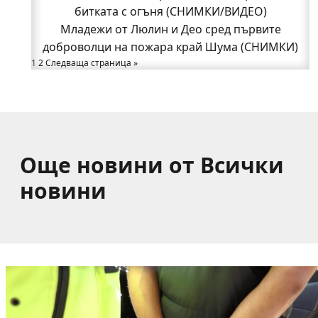
битката с огъня (СНИМКИ/ВИДЕО)
от община Годеч
Какво накара Яна и Станимир да изберат Годеч
Младежи от Люлин и Део сред първите
доброволци на пожара край Шума (СНИМКИ)
пред живота в чужбина? (ВИДЕО)
Родов оброк събра поколения под старата круша
1
2
Следваща страница »
в Букоровци, гостите опитаха вкуса на Годеч
(ВИДЕО)
Още новини от Всички
новини