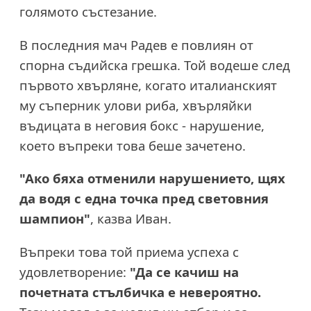
голямото състезание.
В последния мач Радев е повлиян от
спорна съдийска грешка. Той водеше след
първото хвърляне, когато италианският
му съперник улови риба, хвърляйки
въдицата в неговия бокс - нарушение,
което въпреки това беше зачетено.
"Ако бяха отменили нарушението, щях
да водя с една точка пред световния
шампион"
, казва Иван.
Въпреки това той приема успеха с
удовлетворение:
"Да се качиш на
почетната стълбичка е невероятно.