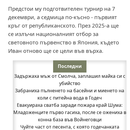
Предстои му подготвителен турнир на 7
декември, а седмица по-късно - първият
кръг от републиканското. През 2025-а ще
се излъчи националният отбор за
световното първенство в Япония, където
Иван отново ще се цели във върха.
Последни
Задържаха мъж от Смолча, заплашил майка си с
убийство
Забраниха пълненето на басейни и миенето на
коли с питейна вода в Годеч
Евакуираха сватба заради пожара край Шума:
Младоженците първо гасиха, после се ожениха в
конна база във Войнеговци
Чуйте част от песента, с която годечанката