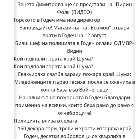
Венета Димитрова ще се представи на "Пирин
Фолк"(ВИДЕО)
Горското в Годеч има нов директор
Заповядайте! Магазинът на "Бозмов" отваря
врати в Годеч на 12 август
Бивш шеф на полицията в Годеч оглави ОДМВР-
Видин
Кой подпали гората край Шума?
Кой подпали гората край Шума?
Младежи от Люлин и Део сред първите
Евакуираха сватба заради пожара край Шума:
доброволци на пожара край Шума (СНИМКИ)
Младоженците първо гасиха, после се ожениха в
Началникът на пожарната в Годеч благодари
поименно на всички, които бяха рамо до рамо с
конна база във Войнеговци
Началникът на пожарната в Годеч благодари
огнеборците!
поименно на всички, които бяха рамо до рамо с
150 декара гори, треви и храсти изгоряха край
Годеч, десетки доброволци се хвърлиха в
огнеборците!
Полицията влиза в селата
битката с огъня (СНИМКИ/ВИДЕО)
Полицията влиза в селата
150 декара гори, треви и храсти изгоряха край
Възможни са прекъсвания на тока утре в части
Годеч, десетки доброволци се хвърлиха в