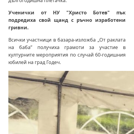
дългогодишна плетачка.
Ученички от НУ "Христо Ботев" пък
подредиха свой щанд с ръчно изработени
гривни.
Всички участници в базара-изложба „От раклата
на баба” получиха грамоти за участие в
културните мероприятия по случай 60-годишния
юбилей на град Годеч.