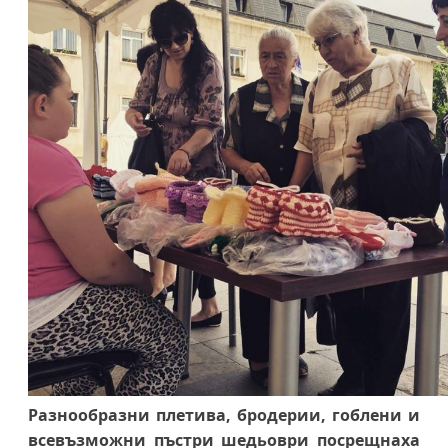
Разнообразни плетива, бродерии, гоблени и
всевъзможни пъстри шедьоври посрещнаха