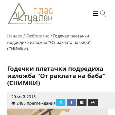
Начало
/
Любопитно
/
Годечки плетачки
подредиха изложба "От раклата на баба"
(СНИМКИ)
Годечки плетачки подредиха
изложба "От раклата на баба"
(СНИМКИ)
29-май-2016
👁️ 2485 преглеждания