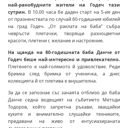
най-ранобудните жители на Годеч тази
сутрин.
В 10.00 часа бе даден старт на 5-ия ден
от празненствата по случай 60-годишния юбилей
на град Годеч. „От раклата на баба” събра
чевръсти плетачки, творящи разноцветни
красоти, плетени с желание и настроение.
На щанда на 80-годишната баба Данче от
Годеч беше най-интересно и привлекателно.
Плетенето е най-голямото й удоволствие. Реди
бримка след бримка от ученичка, а днес
колекцията й от плетива е внушителна.
За да се запознае със занаята отблизо до баба
Данче седна водещият на събитието Методи
Тодоров, който запретна ръкави, хващайки
куките и внимателно слушайки техниките,
предавани на живо от ентусиазираната