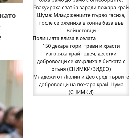
Евакуираха сватба заради пожара край
(СНИМКИ)
 като
Шума: Младоженците първо гасиха,
Началникът на пожарната в Годеч
благодари поименно на всички, които
после се ожениха в конна база във
е
бяха рамо до рамо с огнеборците!
Войнеговци
е
Полицията влиза в селата
150 декара гори, треви и храсти
150 декара гори, треви и храсти
изгоряха край Годеч, десетки
доброволци се хвърлиха в битката с
изгоряха край Годеч, десетки
доброволци се хвърлиха в битката с
огъня (СНИМКИ/ВИДЕО)
Полицията влиза в селата
огъня (СНИМКИ/ВИДЕО)
Възможни са прекъсвания на тока утре
Младежи от Люлин и Део сред първите
доброволци на пожара край Шума
в части от община Годеч
Какво накара Яна и Станимир да
(СНИМКИ)
1
изберат Годеч пред живота в чужбина?
2
3
Следваща страница »
(ВИДЕО)
Родов оброк събра поколения под
старата круша в Букоровци, гостите
опитаха вкуса на Годеч (ВИДЕО)