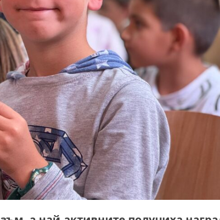
азъм, а най-активните получиха
награ