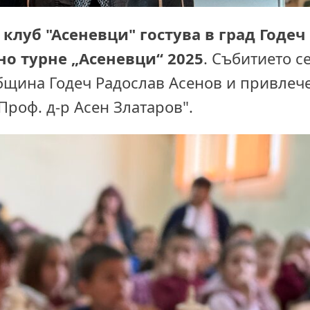
клуб "Асеневци" гостува в град Годеч
о турне „Асеневци“ 2025
. Събитието с
бщина Годеч Радослав Асенов и привлеч
"Проф. д-р Асен Златаров".