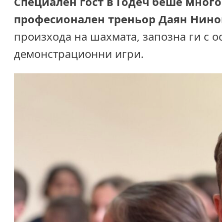
Специален гост в Годеч беше мног
професионален треньор Даян Нино
произхода на шахмата, запозна ги с 
демонстрационни игри.