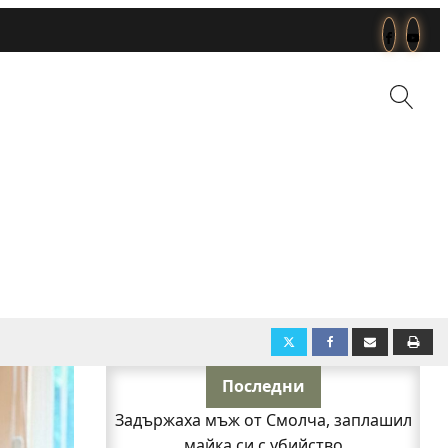
Последни
Задържаха мъж от Смолча, заплашил
майка си с убийство