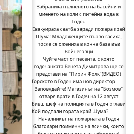
Забраниха пълненето на басейни и
миенето на коли с питейна вода в
Годеч
Евакуираха сватба заради пожара край
Шума: Младоженците първо гасиха,
после се ожениха в конна база във
Войнеговци
Чуйте част от песента, с която
годечанката Венета Димитрова ще се
представи на "Пирин Фолк"(ВИДЕО)
Горското в Годеч има нов директор
Заповядайте! Магазинът на "Бозмов"
отваря врати в Годеч на 12 август
Бивш шеф на полицията в Годеч оглави
Кой подпали гората край Шума?
ОДМВР-Видин
Кой подпали гората край Шума?
Началникът на пожарната в Годеч
Младежи от Люлин и Део сред първите
благодари поименно на всички, които
доброволци на пожара край Шума
бяха рамо до рамо с огнеборците!