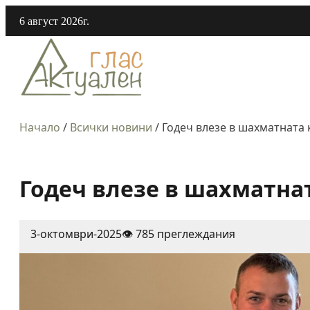
6 август 2026г.
Начало
/
Всички новини
/
Годеч влезе в шахматната 
Годеч влезе в шахматна
3-октомври-2025
👁️ 785 преглеждания