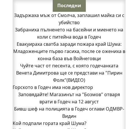
Последни
Задържаха мъж от Смолча, заплашил майка си с
убийство
Забраниха пълненето на басейни и миенето на
коли с питейна вода в Годеч
Евакуираха сватба заради пожара край Шума:
Младоженците първо гасиха, после се ожениха в
конна база във Войнеговци
Чуйте част от песента, с която годечанката
Венета Димитрова ще се представи на "Пирин
Фолк"(ВИДЕО)
Горското в Годеч има нов директор
Заповядайте! Магазинът на "Бозмов" отваря
врати в Годеч на 12 август
Бивш шеф на полицията в Годеч оглави ОДМВР-
Видин
Кой подпали гората край Шума?