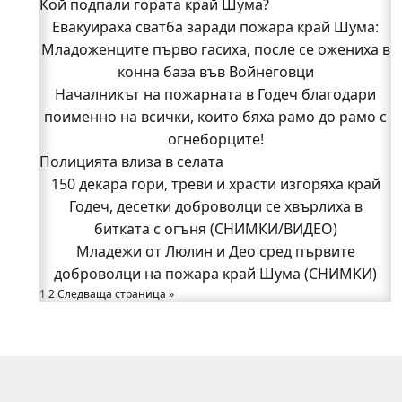
Кой подпали гората край Шума?
Младежи от Люлин и Део сред първите
Евакуираха сватба заради пожара край Шума:
доброволци на пожара край Шума (СНИМКИ)
Младоженците първо гасиха, после се ожениха в
Началникът на пожарната в Годеч благодари
поименно на всички, които бяха рамо до рамо с
конна база във Войнеговци
Началникът на пожарната в Годеч благодари
огнеборците!
поименно на всички, които бяха рамо до рамо с
150 декара гори, треви и храсти изгоряха край
Годеч, десетки доброволци се хвърлиха в
огнеборците!
Полицията влиза в селата
битката с огъня (СНИМКИ/ВИДЕО)
Полицията влиза в селата
150 декара гори, треви и храсти изгоряха край
Възможни са прекъсвания на тока утре в части
Годеч, десетки доброволци се хвърлиха в
битката с огъня (СНИМКИ/ВИДЕО)
от община Годеч
Какво накара Яна и Станимир да изберат Годеч
Младежи от Люлин и Део сред първите
доброволци на пожара край Шума (СНИМКИ)
пред живота в чужбина? (ВИДЕО)
Родов оброк събра поколения под старата круша
1
2
Следваща страница »
в Букоровци, гостите опитаха вкуса на Годеч
(ВИДЕО)