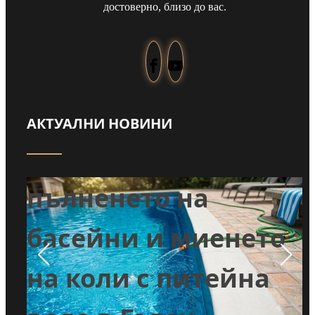
достоверно, близо до вас.
АКТУАЛНИ НОВИНИ
Забраниха
т
пълненето на
л
басейни и миенето
во
на коли с питейна