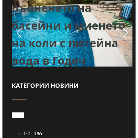
т
пълненето на
л
басейни и миенето
во
на коли с питейна
вода в Годеч
КАТЕГОРИИ НОВИНИ
Прочети
Начало