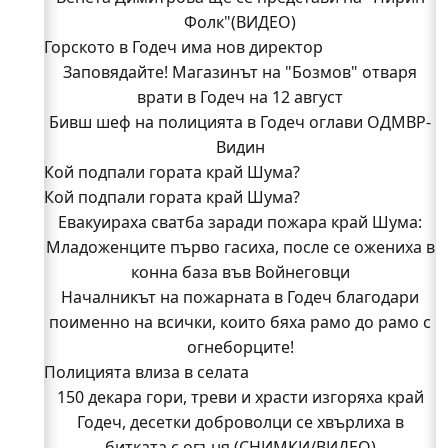
Фолк"(ВИДЕО)
Горското в Годеч има нов директор
Заповядайте! Магазинът на "Бозмов" отваря
врати в Годеч на 12 август
Бивш шеф на полицията в Годеч оглави ОДМВР-
Видин
Кой подпали гората край Шума?
Кой подпали гората край Шума?
Младежи от Люлин и Део сред първите
Евакуираха сватба заради пожара край Шума:
доброволци на пожара край Шума (СНИМКИ)
Младоженците първо гасиха, после се ожениха в
Началникът на пожарната в Годеч благодари
поименно на всички, които бяха рамо до рамо с
конна база във Войнеговци
Началникът на пожарната в Годеч благодари
огнеборците!
поименно на всички, които бяха рамо до рамо с
150 декара гори, треви и храсти изгоряха край
Годеч, десетки доброволци се хвърлиха в
огнеборците!
Полицията влиза в селата
битката с огъня (СНИМКИ/ВИДЕО)
Полицията влиза в селата
150 декара гори, треви и храсти изгоряха край
Възможни са прекъсвания на тока утре в части
Годеч, десетки доброволци се хвърлиха в
битката с огъня (СНИМКИ/ВИДЕО)
от община Годеч