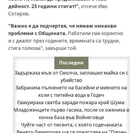
дейност. 23 години стигат!"
, отсече Иво
Сотиров.
"Важно е да подчертая, че нямам никакви
проблеми с Общината.
Работили сме коректно
и с диалог през годините, времената са трудни,
стига толкова", завърши той.
Последни
Задържаха мъж от Смолча, заплашил майка си с
убийство
Забраниха пълненето на басейни и миенето на
коли с питейна вода в Годеч
Евакуираха сватба заради пожара край Шума:
Младоженците първо гасиха, после се ожениха в
конна база във Войнеговци
Чуйте част от песента, с която годечанката
Венета Димитрова ще се представи на "Пирин