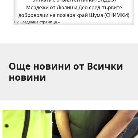
Какво накара Яна и Станимир да изберат Годеч
Младежи от Люлин и Део сред първите
доброволци на пожара край Шума (СНИМКИ)
пред живота в чужбина? (ВИДЕО)
Родов оброк събра поколения под старата круша
1
2
Следваща страница »
в Букоровци, гостите опитаха вкуса на Годеч
(ВИДЕО)
Още новини от Всички
новини