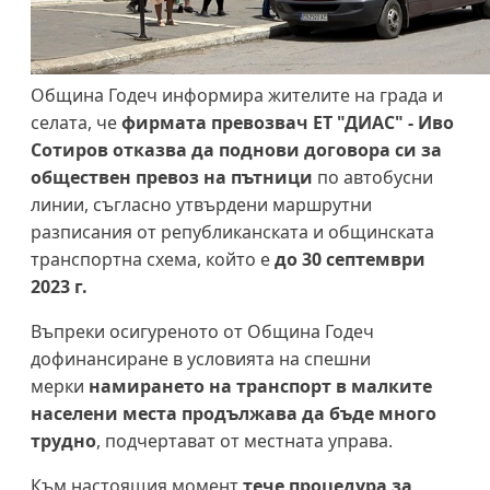
Община Годеч информира жителите на града и
селата, че
фирмата превозвач ЕТ "ДИАС" - Иво
Сотиров отказва да поднови договора си за
обществен превоз на пътници
по автобусни
линии, съгласно утвърдени маршрутни
разписания от републиканската и общинската
транспортна схема, който е
до 30 септември
2023 г.
Въпреки осигуреното от Община Годеч
дофинансиране в условията на спешни
мерки
намирането на транспорт в малките
населени места продължава да бъде много
трудно
, подчертават от местната управа.
Към настоящия момент
тече процедура за