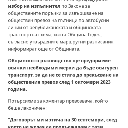
избор на изпълнител
по Закона за
обществените поръчки за извършване на
обществен превоз на пътници по автобусни
линии от републиканската и общинската
транспортна схема, квота Община Годеч,
съгласно утвърдените маршрутни разписания,
информират още от Общината.
Общинското ръководство ще предприеме
всички необходими мерки да бъде осигурен
транспорт, за да не се стига до прекъсване на
обществения превоз след 1 октомври 2023
година.
Потърсихме за коментар превозвача, който
беше лаконичен:
"Договорът ми изтича на 30 септември, след
което не желая да продължавам с тази