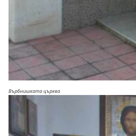
Върбнишката църква