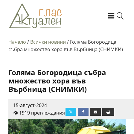
Начало
/
Всички новини
/
Голяма Богородица
събра множество хора във Върбница (СНИМКИ)
Голяма Богородица събра
множество хора във
Върбница (СНИМКИ)
15-август-2024
👁️ 1919 преглеждания