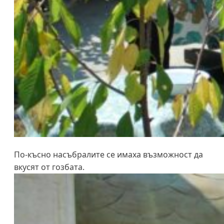
По-късно насъбралите се имаха възможност да
вкусят от гозбата.