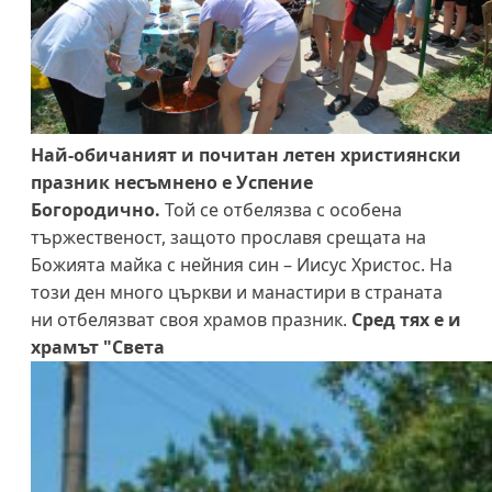
Най-обичаният и почитан летен християнски
празник несъмнено е Успение
Богородично.
Той се отбелязва с особена
тържественост, защото прославя срещата на
Божията майка с нейния син – Иисус Христос. На
този ден много църкви и манастири в страната
ни отбелязват своя храмов празник.
Сред тях е и
храмът "Света