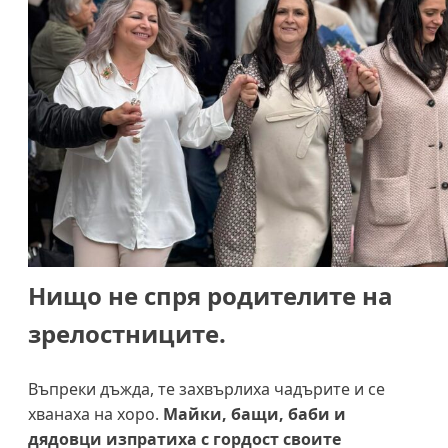
Нищо не спря родителите на
зрелостниците.
Въпреки дъжда, те захвърлиха чадърите и се
хванаха на хоро.
Майки, бащи, баби и
дядовци изпратиха с гордост своите