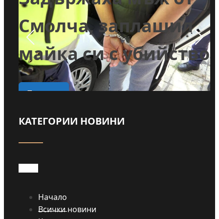
и
Смолча, заплашил
майка си с убийство
о
Прочети
КАТЕГОРИИ НОВИНИ
Начало
Всички новини