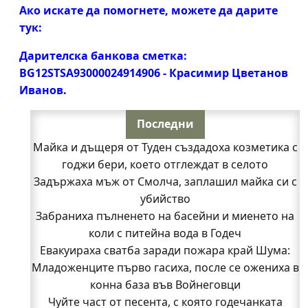
Ако искате да помогнете, можете да дарите
тук:
Дарителска банкова сметка:
BG12STSA93000024914906 - Красимир Цветанов
Иванов.
Последни
Майка и дъщеря от Туден създадоха козметика с
годжи бери, което отглеждат в селото
Задържаха мъж от Смолча, заплашил майка си с
убийство
Забраниха пълненето на басейни и миенето на
коли с питейна вода в Годеч
Евакуираха сватба заради пожара край Шума:
Младоженците първо гасиха, после се ожениха в
конна база във Войнеговци
Чуйте част от песента, с която годечанката