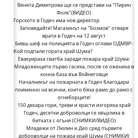
Венета Димитрова ще се представи на "Пирин
Фолк"(ВИДЕО)
Горското в Годеч има нов директор
Заповядайте! Магазинът на "Бозмов" отваря
врати в Годеч на 12 август
Бивш шеф на полицията в Годеч оглави ОДМВР-
Кой подпали гората край Шума?
Видин
Кой подпали гората край Шума?
Евакуираха сватба заради пожара край Шума:
Младоженците първо гасиха, после се ожениха в
Младежи от Люлин и Део сред първите
доброволци на пожара край Шума (СНИМКИ)
конна база във Войнеговци
Началникът на пожарната в Годеч благодари
Началникът на пожарната в Годеч благодари
поименно на всички, които бяха рамо до рамо с
поименно на всички, които бяха рамо до рамо с
огнеборците!
огнеборците!
150 декара гори, треви и храсти изгоряха край
150 декара гори, треви и храсти изгоряха край
Годеч, десетки доброволци се хвърлиха в
Годеч, десетки доброволци се хвърлиха в
битката с огъня (СНИМКИ/ВИДЕО)
битката с огъня (СНИМКИ/ВИДЕО)
Полицията влиза в селата
Младежи от Люлин и Део сред първите
Възможни са прекъсвания на тока утре в части
доброволци на пожара край Шума (СНИМКИ)