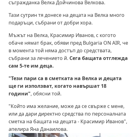
съгражданка Велка Дойчинова Велкова.
Тази сутрин тя донесе на децата на Велка много
подаръци, събрани от добри хора.
Мъжът на Велка, Красимир Иванов, с когото
обаче нямат брак, обяви пред Bulgaria ON AIR, че
в момента той няма достъп до средствата,
събрани за лечението й.
Сега бащата отглежда
сам 5-те им деца.
"Тези пари са в сметката на Велка и децата
ще ги използват, когато навършат 18
години"
, обясни той.
"Който има желание, може да се свърже с мене,
или да дари директно средства по персоналната
сметка на бащата на децата - Красимир Иванов",
апелира Яна Данаилова.