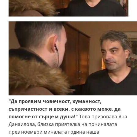
"Да проявим човечност, хуманност,
съпричастност и всеки, с каквото може, да
помогне от сърце и душа!"
Това призовава Яна
Данаилова, близка приятелка на починалата
през ноември миналата година наша