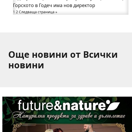
Горското в Годеч има нов директор
от община Годеч
1
Какво накара Яна и Станимир да изберат Годеч
2
Следваща страница »
пред живота в чужбина? (ВИДЕО)
Още новини от Всички
новини