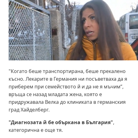
"Когато беше транспортирана, беше прекалено
късно. Лекарите в Германия ни посъветваха да я
приберем при семейството й и да не я мъчим”,
връща се назад младата жена, която е
придружавала Велка до клиниката в германския
град Хайделберг.
"Диагнозата й бе объркана в България"
,
категорична е още тя.