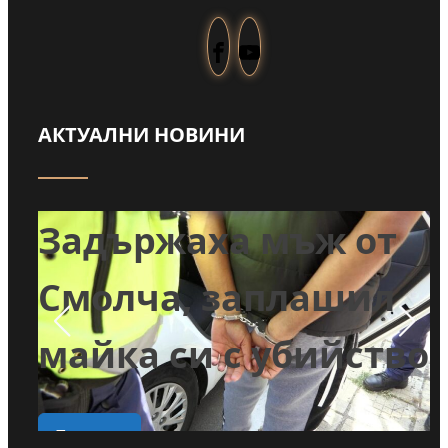
АКТУАЛНИ НОВИНИ
т
Задържаха мъж от
и
Смолча, заплашил
майка си с убийство
о
Прочети