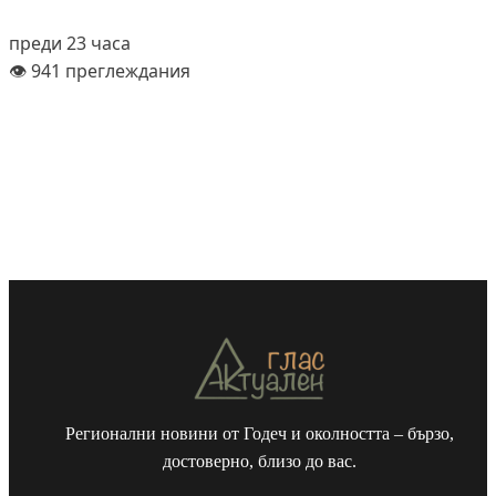
преди 23 часа
👁️ 941 преглеждания
Регионални новини от Годеч и околността – бързо,
достоверно, близо до вас.