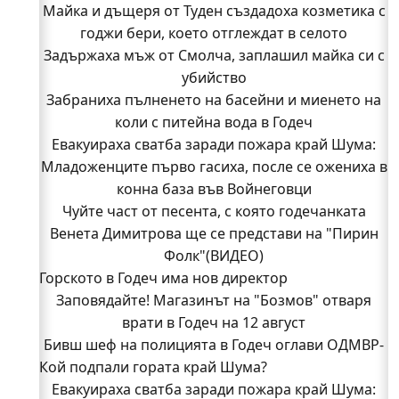
Майка и дъщеря от Туден създадоха козметика с
годжи бери, което отглеждат в селото
Задържаха мъж от Смолча, заплашил майка си с
убийство
Забраниха пълненето на басейни и миенето на
коли с питейна вода в Годеч
Евакуираха сватба заради пожара край Шума:
Младоженците първо гасиха, после се ожениха в
конна база във Войнеговци
Чуйте част от песента, с която годечанката
Венета Димитрова ще се представи на "Пирин
Фолк"(ВИДЕО)
Горското в Годеч има нов директор
Заповядайте! Магазинът на "Бозмов" отваря
врати в Годеч на 12 август
Бивш шеф на полицията в Годеч оглави ОДМВР-
Кой подпали гората край Шума?
Видин
Кой подпали гората край Шума?
Евакуираха сватба заради пожара край Шума: