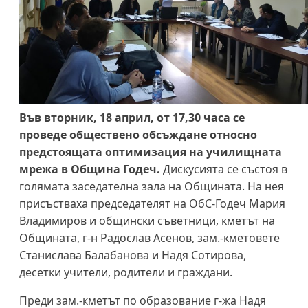
Във вторник, 18 април, от 17,30 часа се
проведе обществено обсъждане относно
предстоящата оптимизация на училищната
мрежа в Община Годеч.
Дискусията се състоя в
голямата заседателна зала на Общината. На нея
присъстваха председателят на ОбС-Годеч Мария
Владимиров и общински съветници, кметът на
Общината, г-н Радослав Асенов, зам.-кметовете
Станислава Балабанова и Надя Сотирова,
десетки учители, родители и граждани.
Преди зам.-кметът по образование г-жа Надя