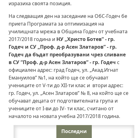
изразиха своята позиция.
На следващия ден на заседание на ОбС-Годеч бе
приета Програмата за оптимизация на
училищната мрежа в Община Годеч от учебната
2017/2018 година и
НУ „Христо Ботев” - гр.
Годеч и СУ „Проф. д-р Асен Златаров” - гр.
Годеч да бъдат преобразувани чрез сливане
в СУ ”Проф. д-р Асен Златаров” - гр. Годеч
с
официален адрес: град Годеч, ул. „Акад.Игнат
Емануилов” №1, на който ще се обучават
учениците от V-ти до XII-ти клас и втори адрес:
гр. Годеч, ул. „Асен Златаров” № 8, на който ще се
обучават децата от подготвителната група и
учениците от I-ви до IV- ти клас, считано от
началото на новата учебна 2017/2018 година.
Последни