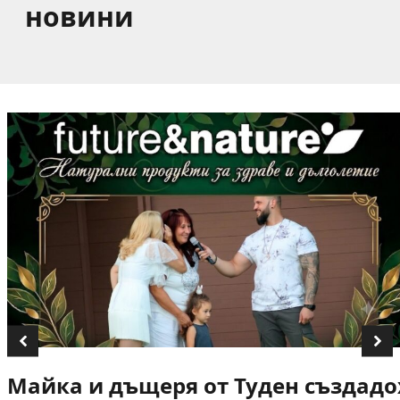
новини
Майка и дъщеря от Туден създадох