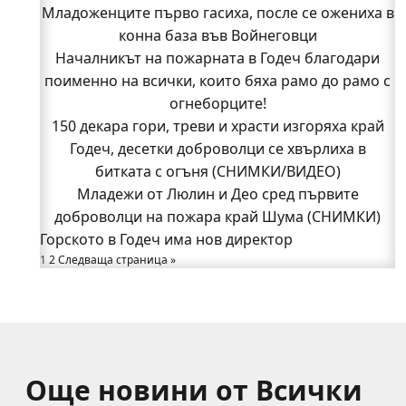
Младоженците първо гасиха, после се ожениха в
Младежи от Люлин и Део сред първите
доброволци на пожара край Шума (СНИМКИ)
конна база във Войнеговци
Началникът на пожарната в Годеч благодари
Началникът на пожарната в Годеч благодари
поименно на всички, които бяха рамо до рамо с
поименно на всички, които бяха рамо до рамо с
огнеборците!
огнеборците!
150 декара гори, треви и храсти изгоряха край
150 декара гори, треви и храсти изгоряха край
Годеч, десетки доброволци се хвърлиха в
Годеч, десетки доброволци се хвърлиха в
битката с огъня (СНИМКИ/ВИДЕО)
битката с огъня (СНИМКИ/ВИДЕО)
Полицията влиза в селата
Младежи от Люлин и Део сред първите
Възможни са прекъсвания на тока утре в части
доброволци на пожара край Шума (СНИМКИ)
Горското в Годеч има нов директор
от община Годеч
1
Какво накара Яна и Станимир да изберат Годеч
2
Следваща страница »
пред живота в чужбина? (ВИДЕО)
Още новини от Всички