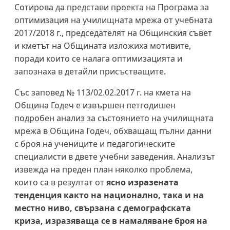
Сотирова да представи проекта на Програма за
оптимизация на училищната мрежа от учебната
2017/2018 г., председателят на Общинския съвет
и кметът на Общината изложиха мотивите,
поради които се налага оптимизацията и
запознаха в детайли присъстващите.
Със заповед № 113/02.02.2017 г. на кмета на
Община Годеч е извършен петгодишен
подробен анализ за състоянието на училищната
мрежа в Община Годеч, обхващащ пълни данни
с броя на учениците и педагогическите
специалисти в двете учебни заведения. Анализът
извежда на преден план няколко проблема,
които са в резултат от
ясно изразената
тенденция както на национално, така и на
местно ниво, свързана с демографската
криза, изразяваща се в намаляване броя на