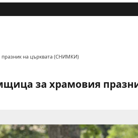
я празник на църквата (СНИМКИ)
омщица за храмовия празн