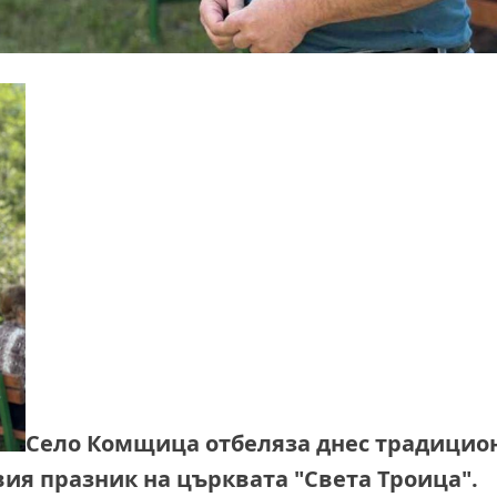
Село Комщица отбеляза днес традицио
ия празник на църквата "Света Троица".