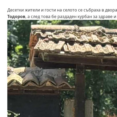
Десетки жители и гости на селото се събраха в двор
Тодоров
, а след това бе раздаден курбан за здраве 