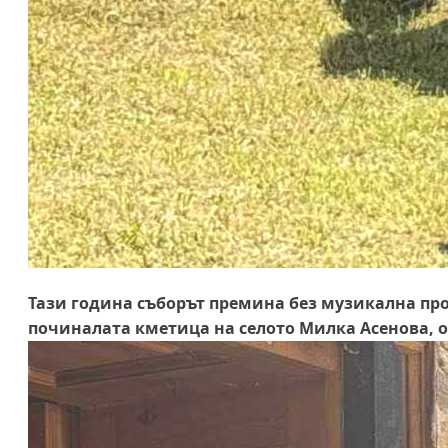
Тази година съборът премина без музикална пр
починалата кметица на селото Милка Асенова, 