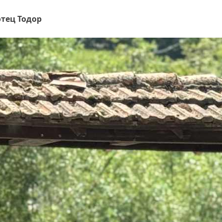
чужбина? (ВИДЕО)
отец Тодор
Родов оброк събра поколения под
старата круша в Букоровци, гостите
опитаха вкуса на Годеч (ВИДЕО)