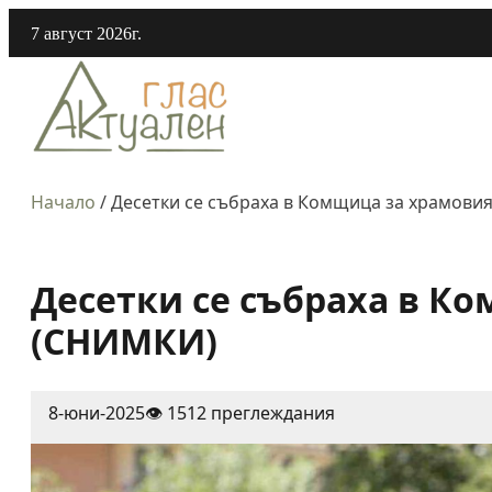
7 август 2026г.
Начало
/
Десетки се събраха в Комщица за храмови
Десетки се събраха в К
(СНИМКИ)
8-юни-2025
👁️ 1512 преглеждания