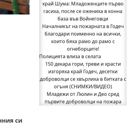
край Шума: Младоженците първо
оглави ОДМВР-Видин
Кой подпали гората край Шума?
гасиха, после се ожениха в конна
Младежи от Люлин и Део сред
база във Войнеговци
Началникът на пожарната в Годеч
първите доброволци на пожара
благодари поименно на всички,
край Шума (СНИМКИ)
Началникът на пожарната в Годеч
които бяха рамо до рамо с
благодари поименно на всички,
огнеборците!
Полицията влиза в селата
които бяха рамо до рамо с
150 декара гори, треви и храсти
огнеборците!
150 декара гори, треви и храсти
изгоряха край Годеч, десетки
доброволци се хвърлиха в битката с
изгоряха край Годеч, десетки
доброволци се хвърлиха в битката с
огъня (СНИМКИ/ВИДЕО)
Младежи от Люлин и Део сред
огъня (СНИМКИ/ВИДЕО)
Полицията влиза в селата
първите доброволци на пожара
Възможни са прекъсвания на тока
край Шума (СНИМКИ)
1
2
Следваща страница »
утре в части от община Годеч
нния си
Какво накара Яна и Станимир да
изберат Годеч пред живота в