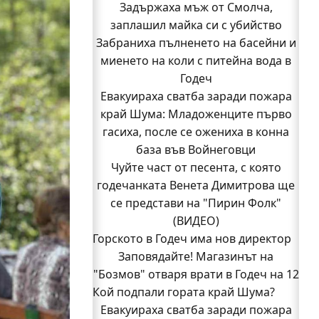
Задържаха мъж от Смолча,
заплашил майка си с убийство
Забраниха пълненето на басейни и
миенето на коли с питейна вода в
Годеч
Евакуираха сватба заради пожара
край Шума: Младоженците първо
гасиха, после се ожениха в конна
база във Войнеговци
Чуйте част от песента, с която
годечанката Венета Димитрова ще
се представи на "Пирин Фолк"
(ВИДЕО)
Горското в Годеч има нов директор
Заповядайте! Магазинът на
"Бозмов" отваря врати в Годеч на 12
Кой подпали гората край Шума?
август
Евакуираха сватба заради пожара
Бивш шеф на полицията в Годеч