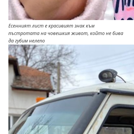
Есенният лист е красивият знак към
пъстротата на човешкия живот, който не бива
да губим нелепо