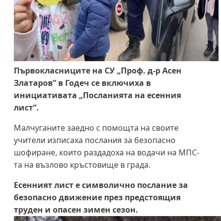
Първокласниците на СУ „Проф. д-р Асен
Златаров” в Годеч се включиха в
инициативата „Посланията на есенния
лист”.
Малчуганите заедно с помощта на своите
учители изписаха послания за безопасно
шофиране, които раздадоха на водачи на МПС-
та на възлово кръстовище в града.
Есенният лист е символично послание за
безопасно движение през предстоящия
труден и опасен зимен сезон.