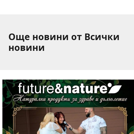
Какво накара Яна и Станимир да изберат Годеч
пред живота в чужбина? (ВИДЕО)
Още новини от Всички
новини