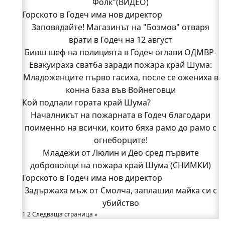
Фолк"(ВИДЕО)
Горското в Годеч има нов директор
Заповядайте! Магазинът на "Бозмов" отваря
врати в Годеч на 12 август
Бивш шеф на полицията в Годеч оглави ОДМВР-
Евакуираха сватба заради пожара край Шума:
Видин
Кой подпали гората край Шума?
Младоженците първо гасиха, после се ожениха в
Младежи от Люлин и Део сред първите
конна база във Войнеговци
Кой подпали гората край Шума?
доброволци на пожара край Шума (СНИМКИ)
Началникът на пожарната в Годеч благодари
Началникът на пожарната в Годеч благодари
поименно на всички, които бяха рамо до рамо с
поименно на всички, които бяха рамо до рамо с
огнеборците!
огнеборците!
150 декара гори, треви и храсти изгоряха край
Младежи от Люлин и Део сред първите
доброволци на пожара край Шума (СНИМКИ)
Годеч, десетки доброволци се хвърлиха в
Горското в Годеч има нов директор
битката с огъня (СНИМКИ/ВИДЕО)
Полицията влиза в селата
Задържаха мъж от Смолча, заплашил майка си с
Възможни са прекъсвания на тока утре в части
убийство
1
2
Следваща страница »
от община Годеч