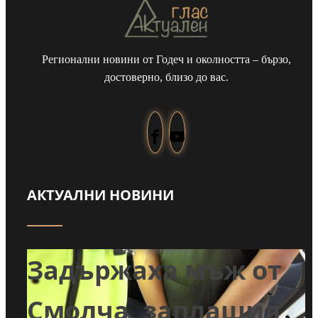
Регионални новини от Годеч и околността – бързо,
достоверно, близо до вас.
АКТУАЛНИ НОВИНИ
т
Задържаха мъж от
и
Смолча, заплашил