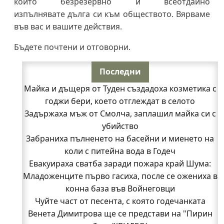
които безрезервно и всеотдайно
изпълнявате дълга си към обществото. Вярваме
във вас и вашите действия.
Бъдете почтени и отговорни.
Последни
Майка и дъщеря от Туден създадоха козметика с
годжи бери, което отглеждат в селото
Задържаха мъж от Смолча, заплашил майка си с
убийство
Забраниха пълненето на басейни и миенето на
коли с питейна вода в Годеч
Евакуираха сватба заради пожара край Шума:
Младоженците първо гасиха, после се ожениха в
конна база във Войнеговци
Чуйте част от песента, с която годечанката
Венета Димитрова ще се представи на "Пирин