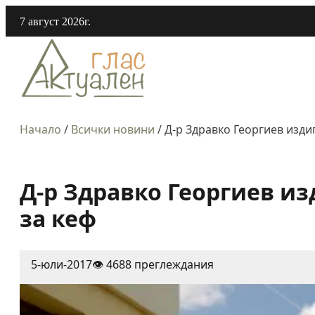
7 август 2026г.
Начало
/
Всички новини
/
Д-р Здравко Георгиев издиг
Д-р Здравко Георгиев из
за кеф
5-юли-2017
👁️ 4688 преглеждания