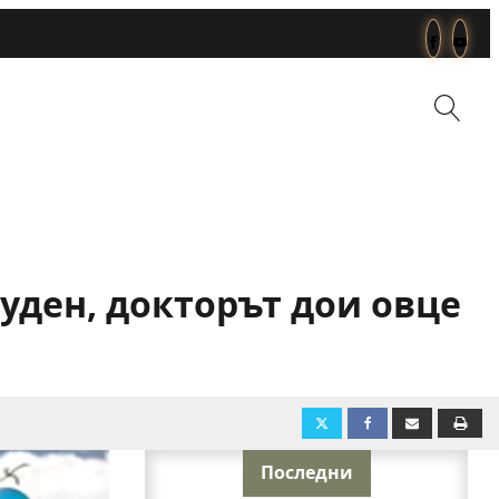
Туден, докторът дои овце
Последни