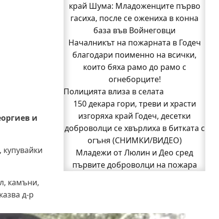
край Шума: Младоженците първо
оглави ОДМВР-Видин
Кой подпали гората край Шума?
гасиха, после се ожениха в конна
Младежи от Люлин и Део сред
база във Войнеговци
Началникът на пожарната в Годеч
първите доброволци на пожара
благодари поименно на всички,
край Шума (СНИМКИ)
Началникът на пожарната в Годеч
които бяха рамо до рамо с
благодари поименно на всички,
огнеборците!
Полицията влиза в селата
които бяха рамо до рамо с
150 декара гори, треви и храсти
огнеборците!
150 декара гори, треви и храсти
изгоряха край Годеч, десетки
еоргиев и
доброволци се хвърлиха в битката с
изгоряха край Годеч, десетки
доброволци се хвърлиха в битката с
огъня (СНИМКИ/ВИДЕО)
, купувайки
Младежи от Люлин и Део сред
огъня (СНИМКИ/ВИДЕО)
Полицията влиза в селата
първите доброволци на пожара
Възможни са прекъсвания на тока
край Шума (СНИМКИ)
л, камъни,
1
2
Следваща страница »
утре в части от община Годеч
казва д-р
Какво накара Яна и Станимир да
изберат Годеч пред живота в