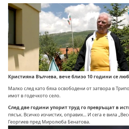
Кристияна Вълчева, вече близо 10 години се люб
Малко след като бяха освободени от затвора в Трипо
имот в годечкото село.
След две години упорит труд го превръщат в ист
пясък. Всичко изчистих, оправих... И сега е вила „Ве
Георгиев пред Миролюба Бенатова.