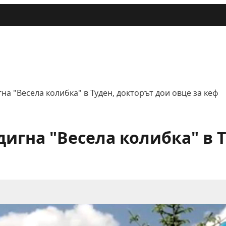
на "Весела колибка" в Туден, докторът дои овце за кеф
дигна "Весела колибка" в 