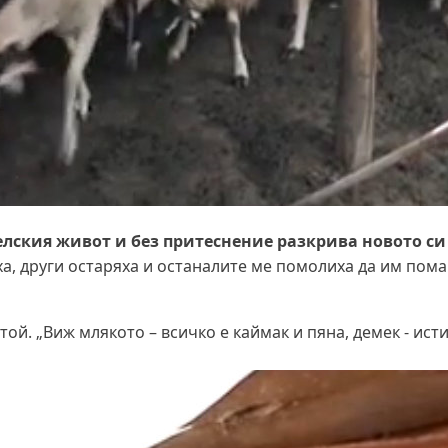
селския живот и без притеснение разкрива новото си
а, други остаряха и останалите ме помолиха да им пома
ой. „Виж млякото – всичко е каймак и пяна, демек - исти