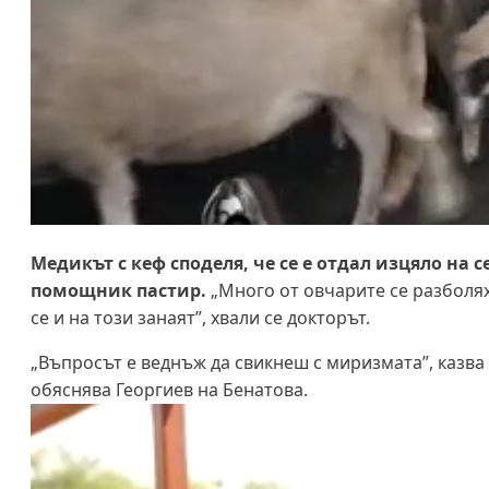
Медикът с кеф споделя, че се е отдал изцяло на 
помощник пастир.
„Много от овчарите се разболях
се и на този занаят”, хвали се докторът.
„Въпросът е веднъж да свикнеш с миризмата”, казва т
обяснява Георгиев на Бенатова.