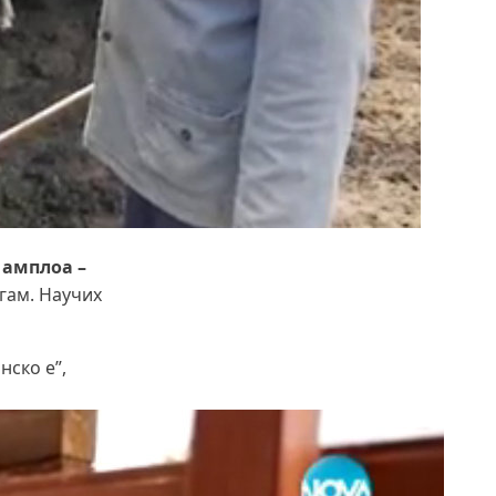
 амплоа –
гам. Научих
нско е”,