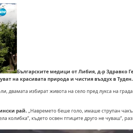
Българските медици от Либия, д-р Здравко Г
уват на красивата природа и чистия въздух в Туден.
ли, двамата избират живота на село пред лукса на града
ински рай.
„Навремето беше голо, имаше струпан чакъ
села колибка”, където освен птиците друго не чуваш”, раз