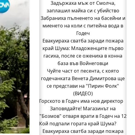
Задържаха мъж от Смолча,
заплашил майка си с убийство
Забраниха пълненето на басейни и
миенето на коли с питейна вода в
Годеч
Евакуираха сватба заради пожара
край Шума: Младоженците първо
гасиха, после се ожениха в конна
база във Войнеговци
Чуйте част от песента, с която
годечанката Венета Димитрова ще
се представи на "Пирин Фолк"
(ВИДЕО)
Горското в Годеч има нов директор
Заповядайте! Магазинът на
"Бозмов" отваря врати в Годеч на 12
Кой подпали гората край Шума?
август
Евакуираха сватба заради пожара
Бивш шеф на полицията в Годеч