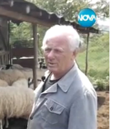
чужбина? (ВИДЕО)
Родов оброк събра поколения под
старата круша в Букоровци, гостите
опитаха вкуса на Годеч (ВИДЕО)