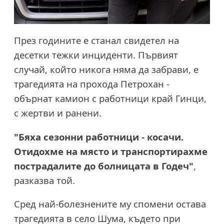
През годините е станал свидетел на
десетки тежки инциденти. Първият
случай, който никога няма да забрави, е
трагедията на прохода Петрохан -
обърнат камион с работници край Гинци,
с жертви и ранени.
"Бяха сезонни работници - косачи.
Отидохме на място и транспортирахме
пострадалите до болницата в Годеч"
,
разказва той.
Сред най-болезнените му спомени остава
трагедията в село Шума, където при