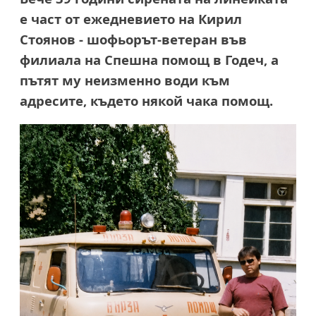
е част от ежедневието на Кирил
Стоянов -
шофьорът-ветеран във
филиала на Спешна помощ в Годеч, а
пътят му неизменно води към
адресите, където някой чака помощ.