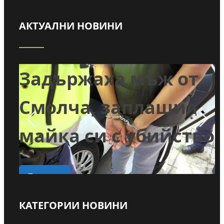
АКТУАЛНИ НОВИНИ
Забраниха
от
пълненето на
ил
басейни и миенето
ство
на коли с питейна
вода в Годеч
КАТЕГОРИИ НОВИНИ
Прочети