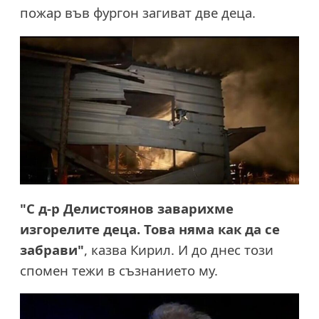
пожар във фургон загиват две деца.
"С д-р Делистоянов заварихме
изгорелите деца. Това няма как да се
забрави"
, казва Кирил. И до днес този
спомен тежи в съзнанието му.