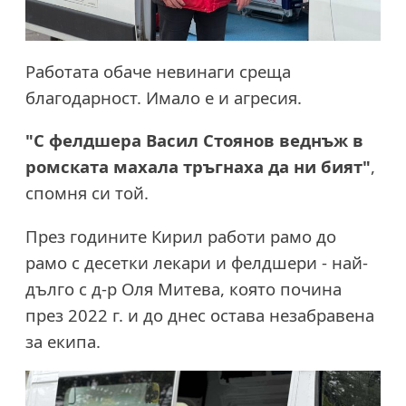
Работата обаче невинаги среща
благодарност. Имало е и агресия.
"С фелдшера Васил Стоянов веднъж в
ромската махала тръгнаха да ни бият"
,
спомня си той.
През годините Кирил работи рамо до
рамо с десетки лекари и фелдшери - най-
дълго с д-р Оля Митева, която почина
през 2022 г. и до днес остава незабравена
за екипа.