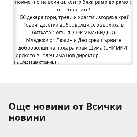
поименно на всички, които бяха рамо до рамо с
поименно на всички, които бяха рамо до рамо с
огнеборците!
огнеборците!
150 декара гори, треви и храсти изгоряха край
150 декара гори, треви и храсти изгоряха край
Годеч, десетки доброволци се хвърлиха в
Годеч, десетки доброволци се хвърлиха в
битката с огъня (СНИМКИ/ВИДЕО)
битката с огъня (СНИМКИ/ВИДЕО)
Полицията влиза в селата
Младежи от Люлин и Део сред първите
Възможни са прекъсвания на тока утре в части
доброволци на пожара край Шума (СНИМКИ)
Горското в Годеч има нов директор
от община Годеч
1
Какво накара Яна и Станимир да изберат Годеч
2
Следваща страница »
пред живота в чужбина? (ВИДЕО)
Още новини от Всички
новини