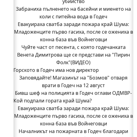
убийство
Забраниха пълненето на басейни и миенето на
коли с питейна вода в Годеч
Евакуираха сватба заради пожара край Шума:
Младоженците първо гасиха, после се ожениха в
конна база във Войнеговци
Чуйте част от песента, с която годечанката
Венета Димитрова ще се представи на "Пирин
Фолк"(ВИДЕО)
Горското в Годеч има нов директор
Заповядайте! Магазинът на "Бозмов" отваря
врати в Годеч на 12 август
Бивш шеф на полицията в Годеч оглави ОДМВР-
Кой подпали гората край Шума?
Видин
Кой подпали гората край Шума?
Евакуираха сватба заради пожара край Шума:
Младоженците първо гасиха, после се ожениха в
Младежи от Люлин и Део сред първите
доброволци на пожара край Шума (СНИМКИ)
конна база във Войнеговци
Началникът на пожарната в Годеч благодари
Началникът на пожарната в Годеч благодари