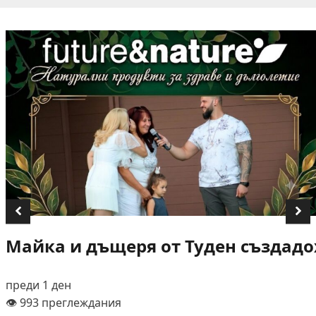
Майка и дъщеря от Туден създадох
преди 1 ден
👁️ 993 преглеждания