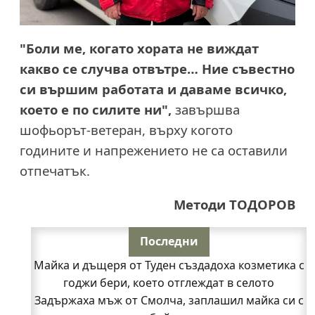
"Боли ме, когато хората не виждат
какво се случва отвътре… Ние съвестно
си вършим работата и даваме всичко,
което е по силите ни",
завършва
шофьорът-ветеран, върху когото
годините и напрежението не са оставили
отпечатък.
Методи ТОДОРОВ
Последни
Майка и дъщеря от Туден създадоха козметика с
годжи бери, което отглеждат в селото
Задържаха мъж от Смолча, заплашил майка си с