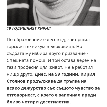
19-ГОДИШНИЯТ
КИРИЛ
По образование е лесовъд, завършил
горския техникум в Берковица. Но
съдбата му избира друго призвание -
Спешната помощ. И той остава верен на
тази професия цял живот. Не е работил
нищо друго.
Днес, на 59 години, Кирил
Стоянов продължава да тръгва на
всяко дежурство със същото чувство за
отговорност, с което е започнал преди
близо четири десетилетия.