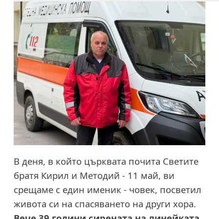
В деня, в който църквата почита Светите
братя Кирил и Методий - 11 май, ви
срещаме с един именик - човек, посветил
живота си на спасяването на други хора.
Вече 39 години сирената на линейката