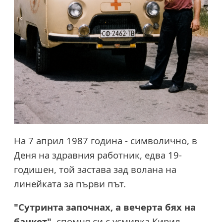
На 7 април 1987 година - символично, в
Деня на здравния работник, едва 19-
годишен, той застава зад волана на
линейката за първи път.
"Сутринта започнах, а вечерта бях на
банкет"
, спомня си с усмивка Кирил.