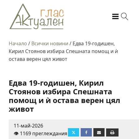
Начало
/
Всички новини
/
Едва 19-годишен,
Кирил Стоянов избира Спешната помощ и ѝ
остава верен цял живот
Едва 19-годишен, Кирил
Стоянов избира Спешната
помощ и ѝ остава верен цял
живот
11-май-2026
👁️ 1169 преглеждания