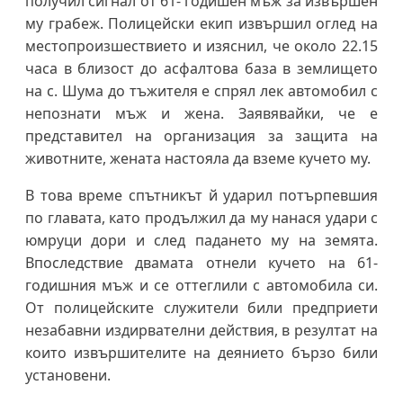
получил сигнал от 61- годишен мъж за извършен
му грабеж. Полицейски екип извършил оглед на
местопроизшествието и изяснил, че около 22.15
часа в близост до асфалтова база в землището
на с. Шума до тъжителя е спрял лек автомобил с
непознати мъж и жена. Заявявайки, че е
представител на организация за защита на
животните, жената настояла да вземе кучето му.
В това време спътникът й ударил потърпевшия
по главата, като продължил да му нанася удари с
юмруци дори и след падането му на земята.
Впоследствие двамата отнели кучето на 61-
годишния мъж и се оттеглили с автомобила си.
От полицейските служители били предприети
незабавни издирвателни действия, в резултат на
които извършителите на деянието бързо били
установени.