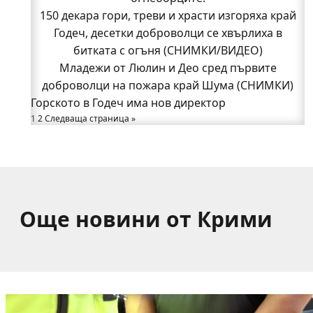
150 декара гори, треви и храсти изгоряха край
150 декара гори, треви и храсти изгоряха край
Годеч, десетки доброволци се хвърлиха в
Годеч, десетки доброволци се хвърлиха в
битката с огъня (СНИМКИ/ВИДЕО)
битката с огъня (СНИМКИ/ВИДЕО)
Полицията влиза в селата
Младежи от Люлин и Део сред първите
Възможни са прекъсвания на тока утре в части
доброволци на пожара край Шума (СНИМКИ)
Горското в Годеч има нов директор
от община Годеч
1
Какво накара Яна и Станимир да изберат Годеч
2
Следваща страница »
пред живота в чужбина? (ВИДЕО)
Още новини от Крими