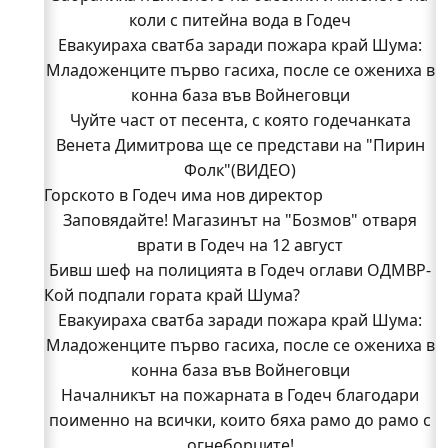
коли с питейна вода в Годеч
Евакуираха сватба заради пожара край Шума:
Младоженците първо гасиха, после се ожениха в
конна база във Войнеговци
Чуйте част от песента, с която годечанката
Венета Димитрова ще се представи на "Пирин
Фолк"(ВИДЕО)
Горското в Годеч има нов директор
Заповядайте! Магазинът на "Бозмов" отваря
врати в Годеч на 12 август
Бивш шеф на полицията в Годеч оглави ОДМВР-
Кой подпали гората край Шума?
Видин
Кой подпали гората край Шума?
Евакуираха сватба заради пожара край Шума:
Младоженците първо гасиха, после се ожениха в
Младежи от Люлин и Део сред първите
доброволци на пожара край Шума (СНИМКИ)
конна база във Войнеговци
Началникът на пожарната в Годеч благодари
Началникът на пожарната в Годеч благодари
поименно на всички, които бяха рамо до рамо с
поименно на всички, които бяха рамо до рамо с
огнеборците!
огнеборците!