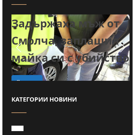
т
Задържаха мъж от
и
Смолча, заплашил
майка си с убийство
о
Прочети
КАТЕГОРИИ НОВИНИ