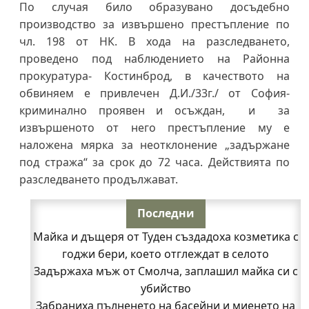
По случая било образувано досъдебно
производство за извършено престъпление по
чл. 198 от НК. В хода на разследването,
проведено под наблюдението на Районна
прокуратура- Костинброд, в качеството на
обвиняем е привлечен Д.И./33г./ от София-
криминално проявен и осъждан, и за
извършеното от него престъпление му е
наложена мярка за неотклонение „задържане
под стража“ за срок до 72 часа. Действията по
разследването продължават.
Последни
Майка и дъщеря от Туден създадоха козметика с
годжи бери, което отглеждат в селото
Задържаха мъж от Смолча, заплашил майка си с
убийство
Забраниха пълненето на басейни и миенето на