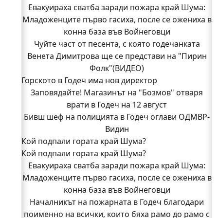
Евакуираха сватба заради пожара край Шума:
Младоженците първо гасиха, после се ожениха в
конна база във Войнеговци
Чуйте част от песента, с която годечанката
Венета Димитрова ще се представи на "Пирин
Фолк"(ВИДЕО)
Горското в Годеч има нов директор
Заповядайте! Магазинът на "Бозмов" отваря
врати в Годеч на 12 август
Бивш шеф на полицията в Годеч оглави ОДМВР-
Видин
Кой подпали гората край Шума?
Кой подпали гората край Шума?
Младежи от Люлин и Део сред първите
Евакуираха сватба заради пожара край Шума:
доброволци на пожара край Шума (СНИМКИ)
Младоженците първо гасиха, после се ожениха в
Началникът на пожарната в Годеч благодари
поименно на всички, които бяха рамо до рамо с
конна база във Войнеговци
Началникът на пожарната в Годеч благодари
огнеборците!
поименно на всички, които бяха рамо до рамо с
150 декара гори, треви и храсти изгоряха край