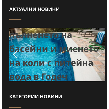
АКТУАЛНИ НОВИНИ
Забраниха
т
пълненето на
л
басейни и миенето
во
на коли с питейна
вода в Годеч
КАТЕГОРИИ НОВИНИ
Прочети