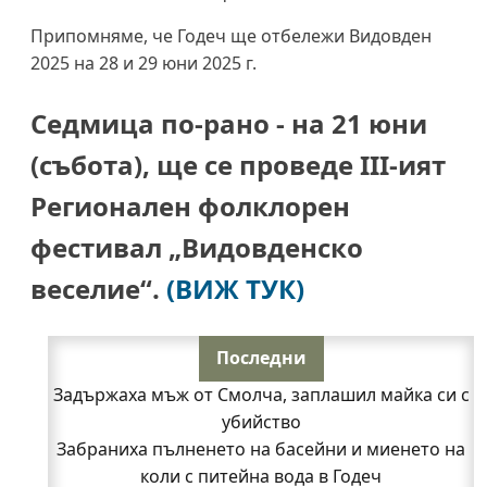
Припомняме, че Годеч ще отбележи Видовден
2025 на 28 и 29 юни 2025 г.
Седмица по-рано -
на 21 юни
(събота)
, ще се проведе III-ият
Регионален фолклорен
фестивал „Видовденско
веселие“.
(ВИЖ ТУК)
Последни
Задържаха мъж от Смолча, заплашил майка си с
убийство
Забраниха пълненето на басейни и миенето на
коли с питейна вода в Годеч