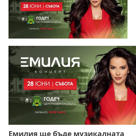
Емилия ще бъде музикалната