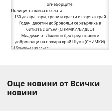
Годеч, десетки доброволци се хвърлиха в
огнеборците!
Полицията влиза в селата
битката с огъня (СНИМКИ/ВИДЕО)
Полицията влиза в селата
150 декара гори, треви и храсти изгоряха край
Възможни са прекъсвания на тока утре в части
Годеч, десетки доброволци се хвърлиха в
битката с огъня (СНИМКИ/ВИДЕО)
от община Годеч
Какво накара Яна и Станимир да изберат Годеч
Младежи от Люлин и Део сред първите
доброволци на пожара край Шума (СНИМКИ)
пред живота в чужбина? (ВИДЕО)
Родов оброк събра поколения под старата круша
1
2
Следваща страница »
в Букоровци, гостите опитаха вкуса на Годеч
(ВИДЕО)
Още новини от Всички
новини