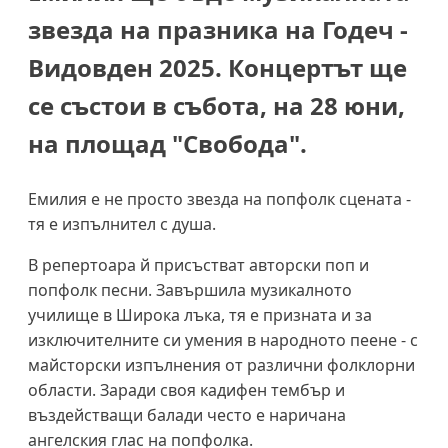
звезда на празника на Годеч -
Видовден 2025. Концертът ще
се състои в събота, на 28 юни,
на площад "Свобода".
Емилия е не просто звезда на попфолк сцената -
тя е изпълнител с душа.
В репертоара й присъстват авторски поп и
попфолк песни. Завършила музикалното
училище в Широка лъка, тя е призната и за
изключителните си умения в народното пеене - с
майсторски изпълнения от различни фолклорни
области. Заради своя кадифен тембър и
въздействащи балади често е наричана
ангелския глас на попфолка.