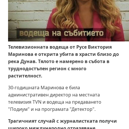
Телевизионната водеща от Русе Виктория
Маринова е открита убита в храсти близо до
река Дунав. Тялото е намерено в събота в
труднодостъпен регион с много
растителност.
30-годишната Маринова е била
административен директор на местната
телевизия TVN и водеща на предаването
"Подиум" и на програмата "Детектор".
Трагичният случай с журналистката получи
широко международно отразяване.