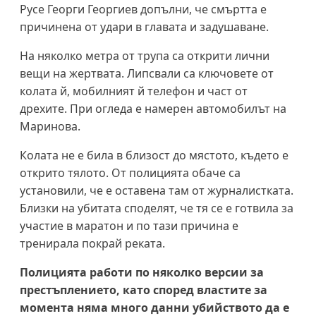
Русе Георги Георгиев допълни, че смъртта е
причинена от удари в главата и задушаване.
На няколко метра от трупа са открити лични
вещи на жертвата. Липсвали са ключовете от
колата й, мобилният й телефон и част от
дрехите. При огледа е намерен автомобилът на
Маринова.
Колата не е била в близост до мястото, където е
открито тялото. От полицията обаче са
установили, че е оставена там от журналистката.
Близки на убитата споделят, че тя се е готвила за
участие в маратон и по тази причина е
тренирала покрай реката.
Полицията работи по няколко версии за
престъплението, като според властите за
момента няма много данни убийството да е