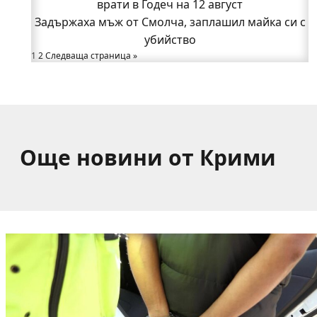
Годеч, десетки доброволци се хвърлиха в
врати в Годеч на 12 август
Задържаха мъж от Смолча, заплашил майка си с
битката с огъня (СНИМКИ/ВИДЕО)
Полицията влиза в селата
убийство
1
Възможни са прекъсвания на тока утре в части
2
Следваща страница »
от община Годеч
Какво накара Яна и Станимир да изберат Годеч
пред живота в чужбина? (ВИДЕО)
Още новини от Крими