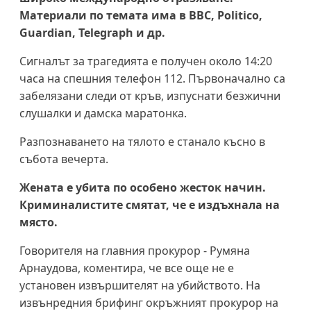
Материали по темата има в BBC, Politico,
Guardian, Telegraph и др.
Сигналът за трагедията е получен около 14:20
часа на спешния телефон 112. Първоначално са
забелязани следи от кръв, изпуснати безжични
слушалки и дамска маратонка.
Разпознаването на тялото е станало късно в
събота вечерта.
Жената е убита по особено жесток начин.
Криминалистите смятат, че е издъхнала на
място.
Говорителя на главния прокурор - Румяна
Арнаудова, коментира, че все още не е
установен извършителят на убийството. На
извънредния брифинг окръжният прокурор на