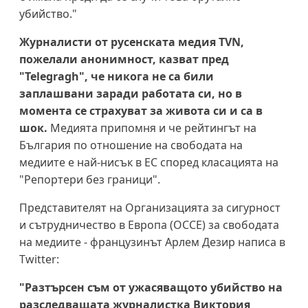
убийство."
Журналисти от русенската медия TVN,
пожелали анонимност, казват пред
"Telegragh", че никога не са били
заплашвани заради работата си, но в
момента се страхуват за живота си и са в
шок.
Медията припомня и че рейтингът на
България по отношение на свободата на
медиите е най-нисък в ЕС според класацията на
"Репортери без граници".
Представителят на Организацията за сигурност
и сътрудничество в Европа (ОССЕ) за свободата
на медиите - французинът Арлем Дезир написа в
Twitter:
"Разтърсен съм от ужасяващото убийство на
разследващата журналистка Виктория