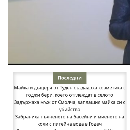
Последни
Майка и дъщеря от Туден създадоха козметика с
годжи бери, което отглеждат в селото
Задържаха мъж от Смолча, заплашил майка си с
убийство
Забраниха пълненето на басейни и миенето на
коли с питейна вода в Годеч