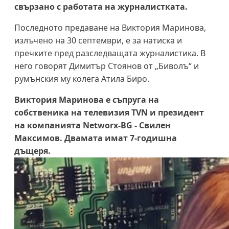
свързано с работата на журналистката.
Последното предаване на Виктория Маринова,
излъчено на 30 септември, е за натиска и
пречките пред разследващата журналистика. В
него говорят Димитър Стоянов от „Биволъ“ и
румънския му колега Атила Биро.
Виктория Маринова е съпруга на
собственика на телевизия TVN и президент
на компанията Networx-BG - Свилен
Максимов. Двамата имат 7-годишна
дъщеря.