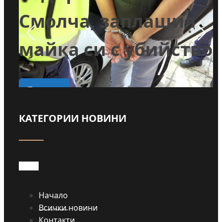
и
Смолча, заплашил
майка си с убийство
о
Прочети
КАТЕГОРИИ НОВИНИ
Начало
Всички новини
Контакти