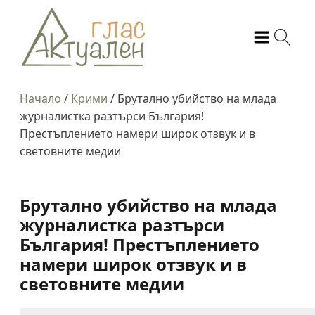
Начало
/
Крими
/
Брутално убийство на млада
журналистка разтърси България!
Престъплението намери широк отзвук и в
световните медии
Брутално убийство на млада
журналистка разтърси
България! Престъплението
намери широк отзвук и в
световните медии