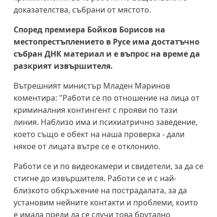
доказателства, събрани от мястото.
Според премиера Бойков Борисов на
местопрестъплението в Русе има достатъчно
събран ДНК материал и е въпрос на време да
разкрият извършителя.
Вътрешният министър Младен Маринов
коментира: "Работи се по отношение на лица от
криминалния контингент с прояви по тази
линия. Наблизо има и психиатрично заведение,
което също е обект на наша проверка - дали
някое от лицата вътре се е отклонило.
Работи се и по видеокамери и свидетели, за да се
стигне до извършителя. Работи се и с най-
близкото обкръжение на пострадалата, за да
установим нейните контакти и проблеми, които
е имала преди да се случи това брутално