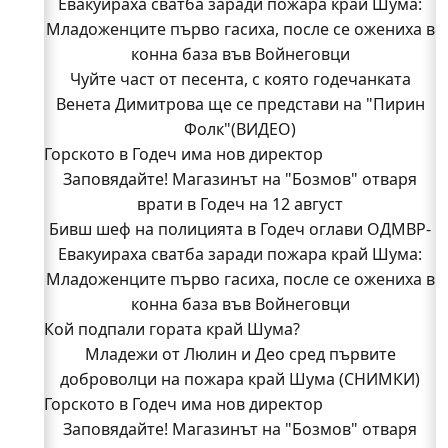
Евакуираха сватба заради пожара край Шума:
Младоженците първо гасиха, после се ожениха в
конна база във Войнеговци
Чуйте част от песента, с която годечанката
Венета Димитрова ще се представи на "Пирин
Фолк"(ВИДЕО)
Горското в Годеч има нов директор
Заповядайте! Магазинът на "Бозмов" отваря
врати в Годеч на 12 август
Бивш шеф на полицията в Годеч оглави ОДМВР-
Евакуираха сватба заради пожара край Шума:
Видин
Кой подпали гората край Шума?
Младоженците първо гасиха, после се ожениха в
Младежи от Люлин и Део сред първите
конна база във Войнеговци
Кой подпали гората край Шума?
доброволци на пожара край Шума (СНИМКИ)
Началникът на пожарната в Годеч благодари
Младежи от Люлин и Део сред първите
поименно на всички, които бяха рамо до рамо с
доброволци на пожара край Шума (СНИМКИ)
Горското в Годеч има нов директор
огнеборците!
150 декара гори, треви и храсти изгоряха край
Заповядайте! Магазинът на "Бозмов" отваря