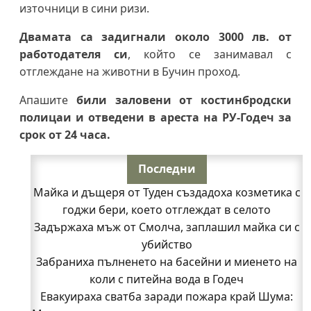
източници в сини ризи.
Двамата са задигнали около 3000 лв. от
работодателя си
, който се занимавал с
отглеждане на животни в Бучин проход.
Апашите
били заловени от костинбродски
полицаи и отведени в ареста на РУ-Годеч за
срок от 24 часа.
Последни
Майка и дъщеря от Туден създадоха козметика с
годжи бери, което отглеждат в селото
Задържаха мъж от Смолча, заплашил майка си с
убийство
Забраниха пълненето на басейни и миенето на
коли с питейна вода в Годеч
Евакуираха сватба заради пожара край Шума: