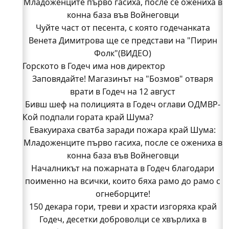
Младоженците първо гасиха, после се ожениха в
конна база във Войнеговци
Чуйте част от песента, с която годечанката
Венета Димитрова ще се представи на "Пирин
Фолк"(ВИДЕО)
Горското в Годеч има нов директор
Заповядайте! Магазинът на "Бозмов" отваря
врати в Годеч на 12 август
Бивш шеф на полицията в Годеч оглави ОДМВР-
Кой подпали гората край Шума?
Видин
Кой подпали гората край Шума?
Евакуираха сватба заради пожара край Шума:
Младоженците първо гасиха, после се ожениха в
Младежи от Люлин и Део сред първите
доброволци на пожара край Шума (СНИМКИ)
конна база във Войнеговци
Началникът на пожарната в Годеч благодари
Началникът на пожарната в Годеч благодари
поименно на всички, които бяха рамо до рамо с
поименно на всички, които бяха рамо до рамо с
огнеборците!
огнеборците!
150 декара гори, треви и храсти изгоряха край
150 декара гори, треви и храсти изгоряха край
Годеч, десетки доброволци се хвърлиха в
Годеч, десетки доброволци се хвърлиха в