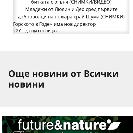
битката с огъня (СНИМКИ/ВИДЕО)
битката с огъня (СНИМКИ/ВИДЕО)
Полицията влиза в селата
Младежи от Люлин и Део сред първите
Възможни са прекъсвания на тока утре в части
доброволци на пожара край Шума (СНИМКИ)
Горското в Годеч има нов директор
от община Годеч
1
Какво накара Яна и Станимир да изберат Годеч
2
Следваща страница »
пред живота в чужбина? (ВИДЕО)
Още новини от Всички
новини