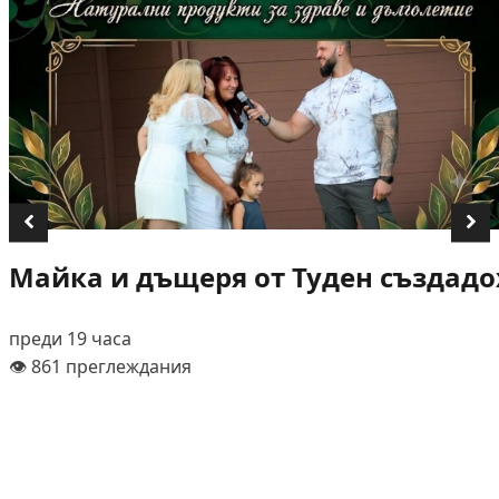
Майка и дъщеря от Туден създадох
преди 19 часа
👁️ 861 преглеждания