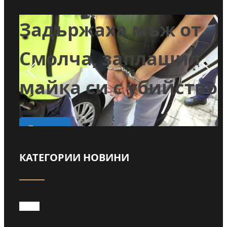
т
Задържаха мъж от
и
Смолча, заплашил
майка си с убийство
о
Прочети
КАТЕГОРИИ НОВИНИ