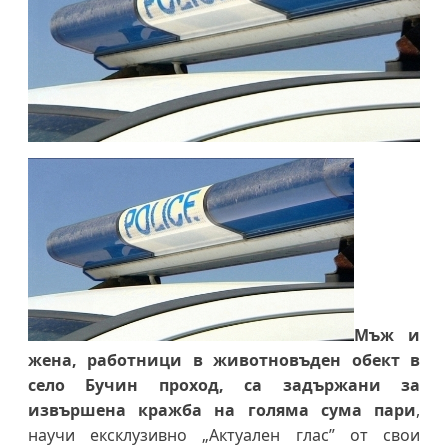
Мъж и
жена, работници в животновъден обект в
село Бучин проход, са задържани за
извършена кражба на голяма сума пари
,
научи ексклузивно „Актуален глас” от свои