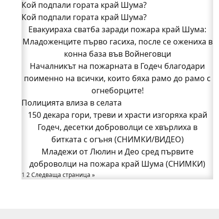
Кой подпали гората край Шума?
Кой подпали гората край Шума?
Младежи от Люлин и Део сред първите
Евакуираха сватба заради пожара край Шума:
доброволци на пожара край Шума (СНИМКИ)
Младоженците първо гасиха, после се ожениха в
Началникът на пожарната в Годеч благодари
поименно на всички, които бяха рамо до рамо с
конна база във Войнеговци
Началникът на пожарната в Годеч благодари
огнеборците!
поименно на всички, които бяха рамо до рамо с
150 декара гори, треви и храсти изгоряха край
Годеч, десетки доброволци се хвърлиха в
огнеборците!
Полицията влиза в селата
битката с огъня (СНИМКИ/ВИДЕО)
Полицията влиза в селата
150 декара гори, треви и храсти изгоряха край
Възможни са прекъсвания на тока утре в части
Годеч, десетки доброволци се хвърлиха в
битката с огъня (СНИМКИ/ВИДЕО)
от община Годеч
Какво накара Яна и Станимир да изберат Годеч
Младежи от Люлин и Део сред първите
доброволци на пожара край Шума (СНИМКИ)
пред живота в чужбина? (ВИДЕО)
Родов оброк събра поколения под старата круша
1
2
Следваща страница »
в Букоровци, гостите опитаха вкуса на Годеч
(ВИДЕО)