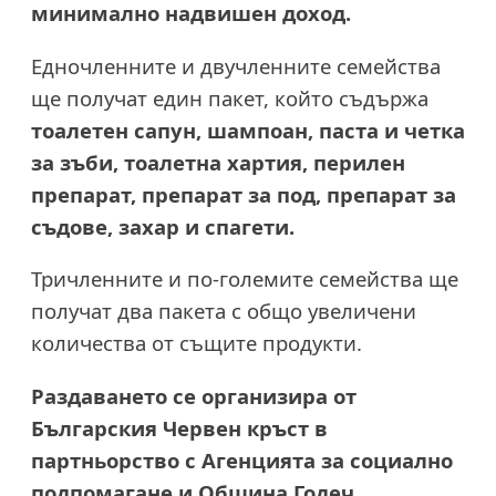
минимално надвишен доход.
Едночленните и двучленните семейства
ще получат един пакет, който съдържа
тоалетен сапун, шампоан, паста и четка
за зъби, тоалетна хартия, перилен
препарат, препарат за под, препарат за
съдове, захар и спагети.
Тричленните и по-големите семейства ще
получат два пакета с общо увеличени
количества от същите продукти.
Раздаването се организира от
Българския Червен кръст в
партньорство с Агенцията за социално
подпомагане и Община Годеч.