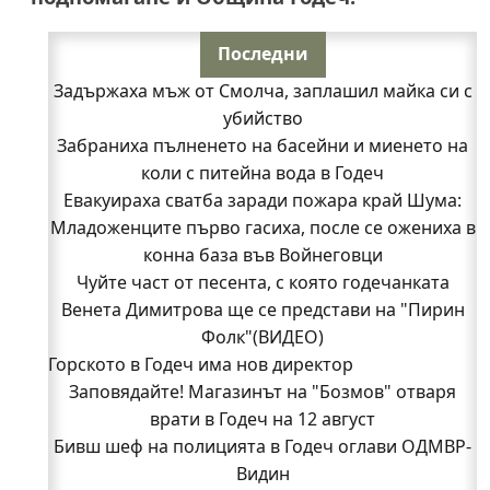
Последни
Задържаха мъж от Смолча, заплашил майка си с
убийство
Забраниха пълненето на басейни и миенето на
коли с питейна вода в Годеч
Евакуираха сватба заради пожара край Шума:
Младоженците първо гасиха, после се ожениха в
конна база във Войнеговци
Чуйте част от песента, с която годечанката
Венета Димитрова ще се представи на "Пирин
Фолк"(ВИДЕО)
Горското в Годеч има нов директор
Заповядайте! Магазинът на "Бозмов" отваря
врати в Годеч на 12 август
Бивш шеф на полицията в Годеч оглави ОДМВР-
Видин