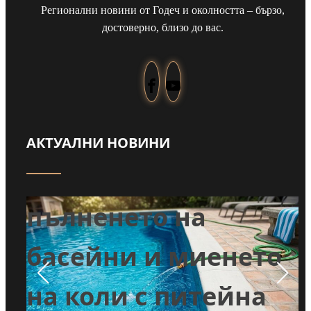
Регионални новини от Годеч и околността – бързо,
достоверно, близо до вас.
АКТУАЛНИ НОВИНИ
Забраниха
т
пълненето на
л
басейни и миенето
во
на коли с питейна