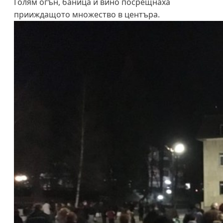
Голям огън, баница и вино посрещнаха
прииждащото множество в центъра.