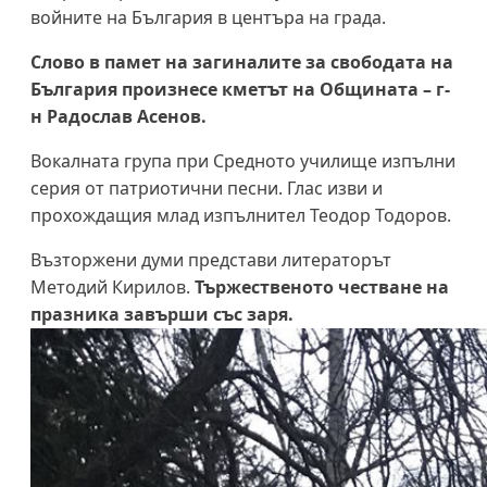
войните на България в центъра на града.
Слово в памет на загиналите за свободата на
България произнесе кметът на Общината – г-
н Радослав Асенов.
Вокалната група при Средното училище изпълни
серия от патриотични песни. Глас изви и
прохождащия млад изпълнител Теодор Тодоров.
Възторжени думи представи литераторът
Методий Кирилов.
Тържественото честване на
празника завърши със заря.