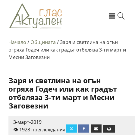
Начало
/
Общината
/
Заря и светлина на огън
огряха Годеч или как градът отбеляза 3-ти март и
Месни Заговезни
Заря и светлина на огън
огряха Годеч или как градът
отбеляза 3-ти март и Месни
Заговезни
3-март-2019
👁️ 1928 преглеждания