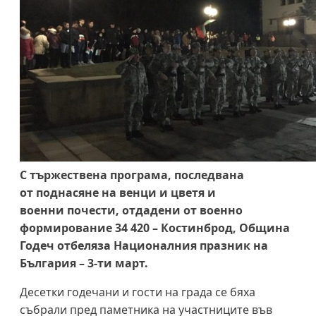
С тържествена програма, последвана
от поднасяне на венци и цветя и
военни почести, отдадени от военно
формирование 34 420 – Костинброд, Община
Годеч отбеляза Националния празник на
България – 3-ти март.
Десетки годечани и гости на града се бяха
събрали пред паметника на участниците във