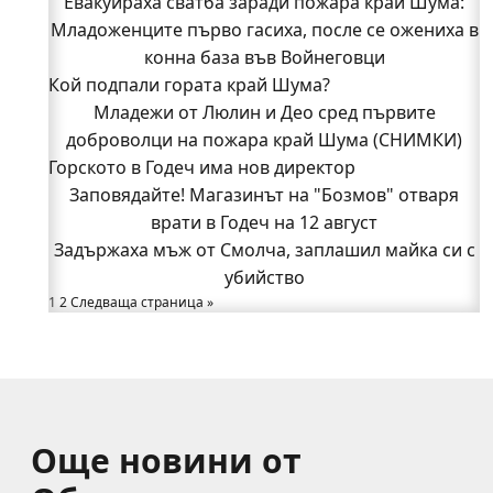
Евакуираха сватба заради пожара край Шума:
Видин
Кой подпали гората край Шума?
Младоженците първо гасиха, после се ожениха в
Младежи от Люлин и Део сред първите
конна база във Войнеговци
Кой подпали гората край Шума?
доброволци на пожара край Шума (СНИМКИ)
Началникът на пожарната в Годеч благодари
Младежи от Люлин и Део сред първите
поименно на всички, които бяха рамо до рамо с
доброволци на пожара край Шума (СНИМКИ)
Горското в Годеч има нов директор
огнеборците!
150 декара гори, треви и храсти изгоряха край
Заповядайте! Магазинът на "Бозмов" отваря
Годеч, десетки доброволци се хвърлиха в
врати в Годеч на 12 август
Задържаха мъж от Смолча, заплашил майка си с
битката с огъня (СНИМКИ/ВИДЕО)
Полицията влиза в селата
убийство
1
Възможни са прекъсвания на тока утре в части
2
Следваща страница »
от община Годеч
Какво накара Яна и Станимир да изберат Годеч
пред живота в чужбина? (ВИДЕО)
Още новини от