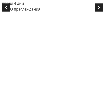
преди 4 дни
👁️ 703 преглеждания