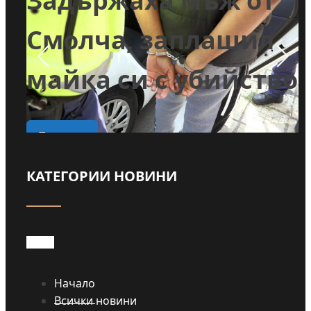
т
пълненето на
л
басейни и миенето
во
на коли с питейна
вода в Годеч
КАТЕГОРИИ НОВИНИ
Прочети
Начало
Всички новини