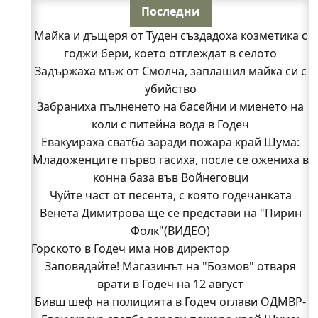
Последни
Майка и дъщеря от Туден създадоха козметика с
годжи бери, което отглеждат в селото
Задържаха мъж от Смолча, заплашил майка си с
убийство
Забраниха пълненето на басейни и миенето на
коли с питейна вода в Годеч
Евакуираха сватба заради пожара край Шума:
Младоженците първо гасиха, после се ожениха в
конна база във Войнеговци
Чуйте част от песента, с която годечанката
Венета Димитрова ще се представи на "Пирин
Фолк"(ВИДЕО)
Горското в Годеч има нов директор
Заповядайте! Магазинът на "Бозмов" отваря
врати в Годеч на 12 август
Бивш шеф на полицията в Годеч оглави ОДМВР-