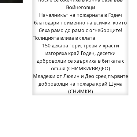
Войнеговци
(СНИМКИ)
Началникът на пожарната в Годеч
Началникът на пожарната в Годеч
благодари поименно на всички, които
благодари поименно на всички, които
бяха рамо до рамо с огнеборците!
бяха рамо до рамо с огнеборците!
Полицията влиза в селата
150 декара гори, треви и храсти
150 декара гори, треви и храсти
изгоряха край Годеч, десетки
доброволци се хвърлиха в битката с
изгоряха край Годеч, десетки
доброволци се хвърлиха в битката с
огъня (СНИМКИ/ВИДЕО)
Полицията влиза в селата
огъня (СНИМКИ/ВИДЕО)
Възможни са прекъсвания на тока утре
Младежи от Люлин и Део сред първите
доброволци на пожара край Шума
в части от община Годеч
Какво накара Яна и Станимир да
(СНИМКИ)
1
изберат Годеч пред живота в чужбина?
2
Следваща страница »
(ВИДЕО)
Родов оброк събра поколения под
старата круша в Букоровци, гостите
опитаха вкуса на Годеч (ВИДЕО)