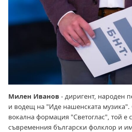
Милен Иванов
- диригент, народен п
и водещ на "Иде нашенската музика". 
вокална формация "Светоглас", той е
съвременния български фолклор и им