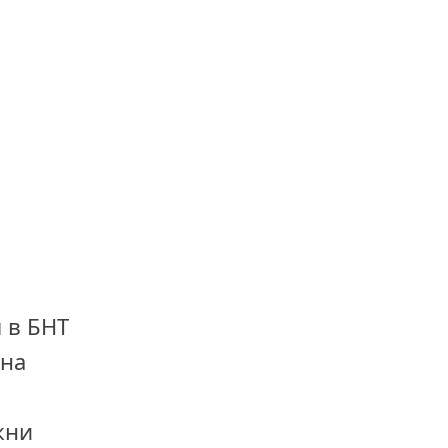
 в БНТ
 на
жни