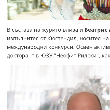
В състава на журито влиза и
Беатрис
изпълнител от Кюстендил, носител на
международни конкурси. Освен активна
докторант в ЮЗУ "Неофит Рилски", ка