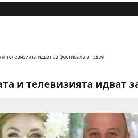
 и телевизията идват за фестивала в Годеч
та и телевизията идват з