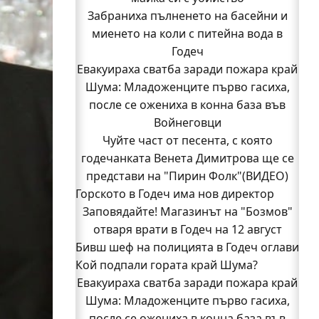
Забраниха пълненето на басейни и
миенето на коли с питейна вода в
Годеч
Евакуираха сватба заради пожара край
Шума: Младоженците първо гасиха,
после се ожениха в конна база във
Войнеговци
Чуйте част от песента, с която
годечанката Венета Димитрова ще се
представи на "Пирин Фолк"(ВИДЕО)
Горското в Годеч има нов директор
Заповядайте! Магазинът на "Бозмов"
отваря врати в Годеч на 12 август
Бивш шеф на полицията в Годеч оглави
Кой подпали гората край Шума?
ОДМВР-Видин
Кой подпали гората край Шума?
Евакуираха сватба заради пожара край
Младежи от Люлин и Део сред първите
Шума: Младоженците първо гасиха,
после се ожениха в конна база във
доброволци на пожара край Шума