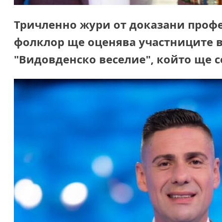
Тричленно жури от доказани профе
фолклор ще оценява участниците в
"Видовденско веселие", който ще се