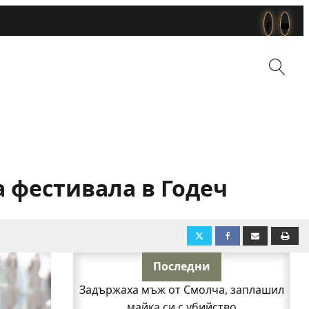
а фестивала в Годеч
Последни
Задържаха мъж от Смолча, заплашил
майка си с убийство