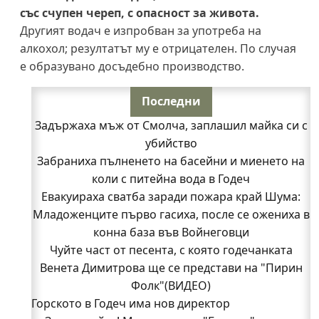
със счупен череп, с опасност за живота.
Другият водач е изпробван за употреба на
алкохол; резултатът му е отрицателен. По случая
е образувано досъдебно производство.
Последни
Задържаха мъж от Смолча, заплашил майка си с
убийство
Забраниха пълненето на басейни и миенето на
коли с питейна вода в Годеч
Евакуираха сватба заради пожара край Шума:
Младоженците първо гасиха, после се ожениха в
конна база във Войнеговци
Чуйте част от песента, с която годечанката
Венета Димитрова ще се представи на "Пирин
Фолк"(ВИДЕО)
Горското в Годеч има нов директор