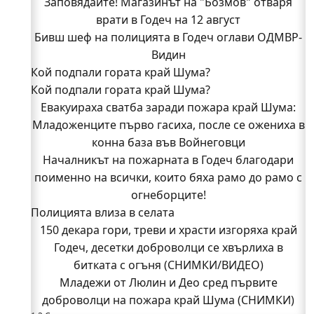
Заповядайте! Магазинът на "Бозмов" отваря
врати в Годеч на 12 август
Бивш шеф на полицията в Годеч оглави ОДМВР-
Видин
Кой подпали гората край Шума?
Кой подпали гората край Шума?
Младежи от Люлин и Део сред първите
Евакуираха сватба заради пожара край Шума:
доброволци на пожара край Шума (СНИМКИ)
Младоженците първо гасиха, после се ожениха в
Началникът на пожарната в Годеч благодари
поименно на всички, които бяха рамо до рамо с
конна база във Войнеговци
Началникът на пожарната в Годеч благодари
огнеборците!
поименно на всички, които бяха рамо до рамо с
150 декара гори, треви и храсти изгоряха край
Годеч, десетки доброволци се хвърлиха в
огнеборците!
Полицията влиза в селата
битката с огъня (СНИМКИ/ВИДЕО)
Полицията влиза в селата
150 декара гори, треви и храсти изгоряха край
Възможни са прекъсвания на тока утре в части
Годеч, десетки доброволци се хвърлиха в
битката с огъня (СНИМКИ/ВИДЕО)
от община Годеч
Какво накара Яна и Станимир да изберат Годеч
Младежи от Люлин и Део сред първите
доброволци на пожара край Шума (СНИМКИ)
пред живота в чужбина? (ВИДЕО)