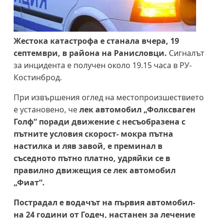
Жестока катастрофа е станала вчера, 19
септември, в района на Ранисловци.
Сигналът
за инцидента е получен около 19.15 часа в РУ-
Костинброд.
При извършения оглед на местопроизшествието
е установено, че
лек автомобил „Фолксваген
Голф“ поради движение с несъобразена с
пътните условия скорост- мокра пътна
настилка и ляв завой, е преминал в
съседното пътно платно, удряйки се в
правилно движещия се лек автомобил
„Фиат“.
Пострадал е водачът на първия автомобил-
на 24 години от Годеч, настанен за лечение