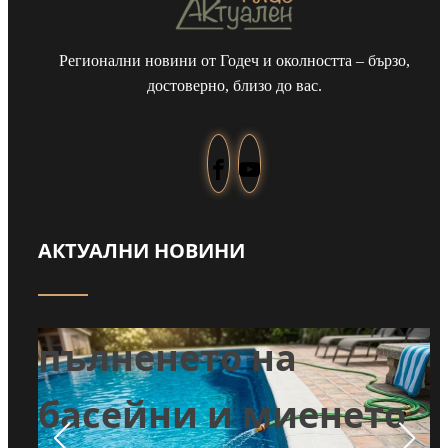
Регионални новини от Годеч и околността – бързо,
достоверно, близо до вас.
АКТУАЛНИ НОВИНИ
Забраниха
т
пълненето на
л
басейни и миенето