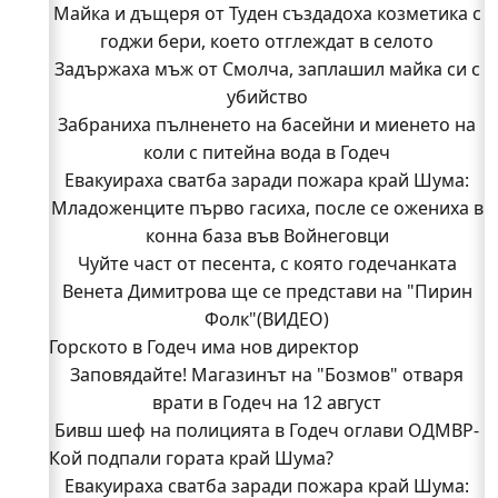
Майка и дъщеря от Туден създадоха козметика с
годжи бери, което отглеждат в селото
Задържаха мъж от Смолча, заплашил майка си с
убийство
Забраниха пълненето на басейни и миенето на
коли с питейна вода в Годеч
Евакуираха сватба заради пожара край Шума:
Младоженците първо гасиха, после се ожениха в
конна база във Войнеговци
Чуйте част от песента, с която годечанката
Венета Димитрова ще се представи на "Пирин
Фолк"(ВИДЕО)
Горското в Годеч има нов директор
Заповядайте! Магазинът на "Бозмов" отваря
врати в Годеч на 12 август
Бивш шеф на полицията в Годеч оглави ОДМВР-
Кой подпали гората край Шума?
Видин
Кой подпали гората край Шума?
Евакуираха сватба заради пожара край Шума: