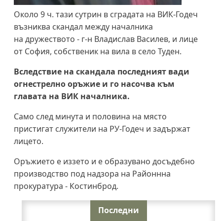
Около 9 ч. тази сутрин в сградата на ВИК-Годеч
възниква скандал между началника
на дружеството - г-н Владислав Василев, и лице
от София, собственик на вила в сeло Туден.
Вследствие на скандала последният вади
огнестрелно оръжие и го насочва към
главата на ВИК началника.
Само след минута и половина на място
пристигат служители на РУ-Годеч и задържат
лицето.
Оръжието е иззето и е образувано досъдебно
производство под надзора на Районнна
прокуратура - Костинброд.
Последни