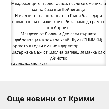
Младоженците първо гасиха, после се ожениха в
Младежи от Люлин и Део сред първите
доброволци на пожара край Шума (СНИМКИ)
конна база във Войнеговци
Началникът на пожарната в Годеч благодари
Началникът на пожарната в Годеч благодари
поименно на всички, които бяха рамо до рамо с
поименно на всички, които бяха рамо до рамо с
огнеборците!
огнеборците!
150 декара гори, треви и храсти изгоряха край
Младежи от Люлин и Део сред първите
доброволци на пожара край Шума (СНИМКИ)
Годеч, десетки доброволци се хвърлиха в
Горското в Годеч има нов директор
битката с огъня (СНИМКИ/ВИДЕО)
Полицията влиза в селата
Задържаха мъж от Смолча, заплашил майка си с
Възможни са прекъсвания на тока утре в части
убийство
1
2
Следваща страница »
от община Годеч
Какво накара Яна и Станимир да изберат Годеч
пред живота в чужбина? (ВИДЕО)
Още новини от Крими