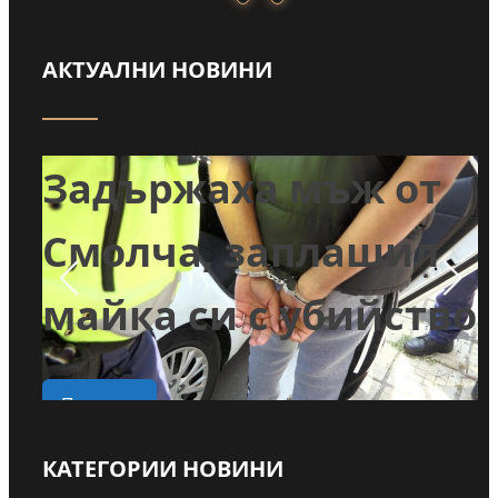
АКТУАЛНИ НОВИНИ
т
Задържаха мъж от
и
Смолча, заплашил
майка си с убийство
о
Прочети
КАТЕГОРИИ НОВИНИ