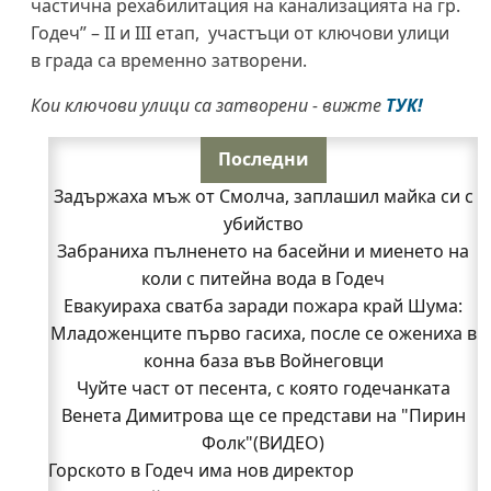
частична рехабилитация на канализацията на гр.
Годеч” – II и III етап, участъци от ключови улици
в града са временно затворени.
Кои ключови улици са затворени - вижте
ТУК!
Последни
Задържаха мъж от Смолча, заплашил майка си с
убийство
Забраниха пълненето на басейни и миенето на
коли с питейна вода в Годеч
Евакуираха сватба заради пожара край Шума:
Младоженците първо гасиха, после се ожениха в
конна база във Войнеговци
Чуйте част от песента, с която годечанката
Венета Димитрова ще се представи на "Пирин
Фолк"(ВИДЕО)
Горското в Годеч има нов директор