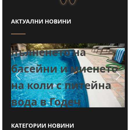
АКТУАЛНИ НОВИНИ
Забраниха
т
пълненето на
л
басейни и миенето
во
на коли с питейна
вода в Годеч
КАТЕГОРИИ НОВИНИ
Прочети