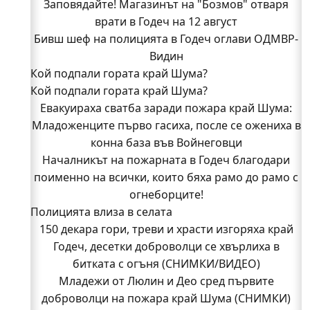
Заповядайте! Магазинът на "Бозмов" отваря
врати в Годеч на 12 август
Бивш шеф на полицията в Годеч оглави ОДМВР-
Видин
Кой подпали гората край Шума?
Кой подпали гората край Шума?
Младежи от Люлин и Део сред първите
Евакуираха сватба заради пожара край Шума:
доброволци на пожара край Шума (СНИМКИ)
Младоженците първо гасиха, после се ожениха в
Началникът на пожарната в Годеч благодари
поименно на всички, които бяха рамо до рамо с
конна база във Войнеговци
Началникът на пожарната в Годеч благодари
огнеборците!
поименно на всички, които бяха рамо до рамо с
150 декара гори, треви и храсти изгоряха край
Годеч, десетки доброволци се хвърлиха в
огнеборците!
Полицията влиза в селата
битката с огъня (СНИМКИ/ВИДЕО)
Полицията влиза в селата
150 декара гори, треви и храсти изгоряха край
Възможни са прекъсвания на тока утре в части
Годеч, десетки доброволци се хвърлиха в
битката с огъня (СНИМКИ/ВИДЕО)
от община Годеч
Какво накара Яна и Станимир да изберат Годеч
Младежи от Люлин и Део сред първите
доброволци на пожара край Шума (СНИМКИ)
пред живота в чужбина? (ВИДЕО)