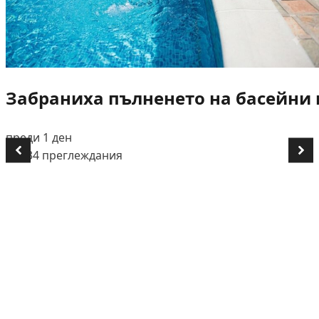
Забраниха пълненето на басейни и
преди 1 ден
👁️ 634 преглеждания