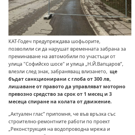
КАТ-Годеч предупреждава шофьорите,
позволили си да нарушат временната забрана за
преминаване на автомобили по участъци от
улица "Софийско шосе" и улица „Н.Й.Вапцаров”,
влезли след знак, забраняващ влизането,
ще
бъдат санкционирани с глоба от 300 лв,
лишаване от правото да управляват моторно
превозно средство за срок от 1 месец и 3
месеца спиране на колата от движение.
„Актуален глас” припомня, че във връзка със
строително-ремонтните работи по проект
„Реконструкция на водопроводна мрежа и