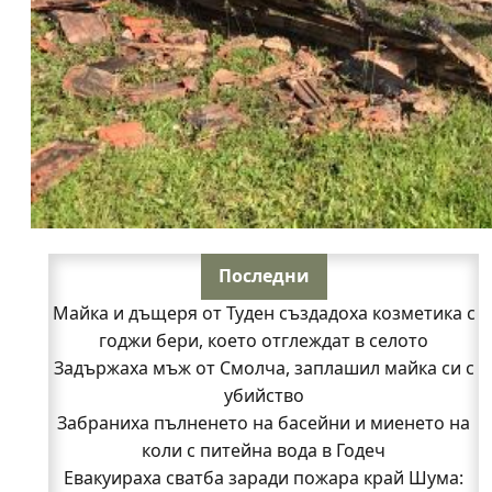
Последни
Майка и дъщеря от Туден създадоха козметика с
годжи бери, което отглеждат в селото
Задържаха мъж от Смолча, заплашил майка си с
убийство
Забраниха пълненето на басейни и миенето на
коли с питейна вода в Годеч
Евакуираха сватба заради пожара край Шума: