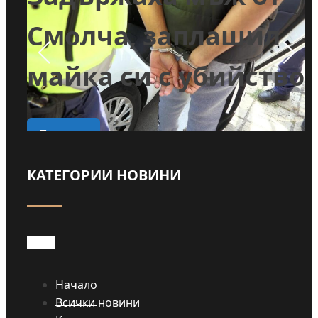
и
Смолча, заплашил
майка си с убийство
о
Прочети
КАТЕГОРИИ НОВИНИ
Начало
Всички новини