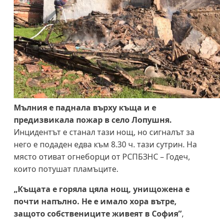
Мълния е паднала върху къща и е
предизвикала пожар в село Лопушня.
Инцидентът е станал тази нощ, но сигналът за
него е подаден едва към 8.30 ч. тази сутрин. На
място отиват огнеборци от РСПБЗНС – Годеч,
които потушат пламъците.
„Къщата е горяла цяла нощ, унищожена е
почти напълно. Не е имало хора вътре,
защото собствениците живеят в София”
,