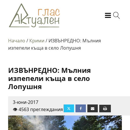
Начало
/
Крими
/
ИЗВЪНРЕДНО: Мълния
изпепели къща в село Лопушня
ИЗВЪНРЕДНО: Мълния
изпепели къща в село
Лопушня
3-юни-2017
👁️ 4563 преглеждания