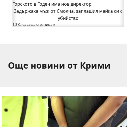
Горското в Годеч има нов директор
битката с огъня (СНИМКИ/ВИДЕО)
Полицията влиза в селата
Задържаха мъж от Смолча, заплашил майка си с
Възможни са прекъсвания на тока утре в части
убийство
1
2
Следваща страница »
от община Годеч
Какво накара Яна и Станимир да изберат Годеч
пред живота в чужбина? (ВИДЕО)
Още новини от Крими