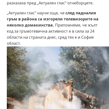
разказаха пред „Актуален глас” огнеборците.
„Актуален глас” научи още, че
след падналия
гръм в района са изгорели телевизорите на
няколко домакинства.
Припомняме, че жълт
код за гръмотевична активност е в сила за 24
области на страната днес, сред тях е и София
област.