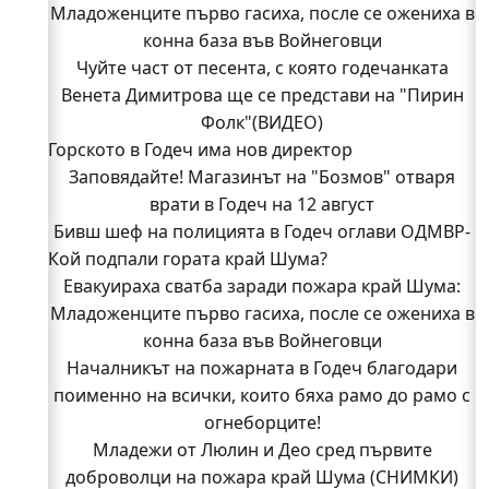
Младоженците първо гасиха, после се ожениха в
конна база във Войнеговци
Чуйте част от песента, с която годечанката
Венета Димитрова ще се представи на "Пирин
Фолк"(ВИДЕО)
Горското в Годеч има нов директор
Заповядайте! Магазинът на "Бозмов" отваря
врати в Годеч на 12 август
Бивш шеф на полицията в Годеч оглави ОДМВР-
Кой подпали гората край Шума?
Видин
Кой подпали гората край Шума?
Евакуираха сватба заради пожара край Шума:
Младоженците първо гасиха, после се ожениха в
Младежи от Люлин и Део сред първите
доброволци на пожара край Шума (СНИМКИ)
конна база във Войнеговци
Началникът на пожарната в Годеч благодари
Началникът на пожарната в Годеч благодари
поименно на всички, които бяха рамо до рамо с
поименно на всички, които бяха рамо до рамо с
огнеборците!
огнеборците!
150 декара гори, треви и храсти изгоряха край
Младежи от Люлин и Део сред първите
доброволци на пожара край Шума (СНИМКИ)
Годеч, десетки доброволци се хвърлиха в