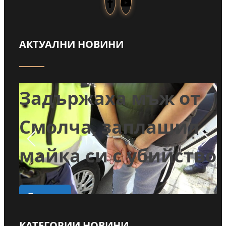
АКТУАЛНИ НОВИНИ
Забраниха
т
пълненето на
л
басейни и миенето
во
на коли с питейна
вода в Годеч
КАТЕГОРИИ НОВИНИ
Прочети