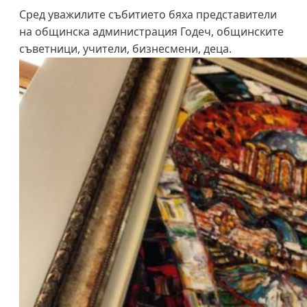
Сред уважилите събитието бяха представители
на общинска администрация Годеч, общинските
съветници, учители, бизнесмени, деца.