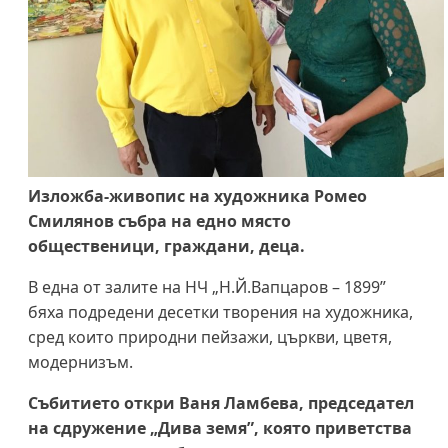
Изложба-живопис на художника Ромео
Смилянов събра на едно място
общественици, граждани, деца.
В една от залите на НЧ „Н.Й.Вапцаров – 1899”
бяха подредени десетки творения на художника,
сред които природни пейзажи, църкви, цветя,
модернизъм.
Събитието откри Ваня Ламбева, председател
на сдружение „Дива земя”, която приветства