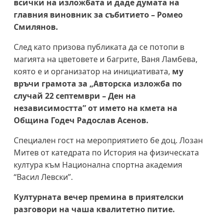
всички на изложбата и даде думата на
главния виновник за събитието – Ромео
Смилянов.
След като призова публиката да се потопи в
магията на цветовете и багрите, Ваня Ламбева,
която е и организатор на инициативата,
му
връчи грамота за „Авторска изложба по
случай 22 септември – Ден на
независимостта” от името на кмета на
Община Годеч Радослав Асенов.
Специален гост на мероприятието бе доц. Лозан
Митев от катедрата по История на физическата
култура към Национална спортна академия
“Васил Левски”.
Културната вечер премина в приятелски
разговори на чаша квалитетно питие.