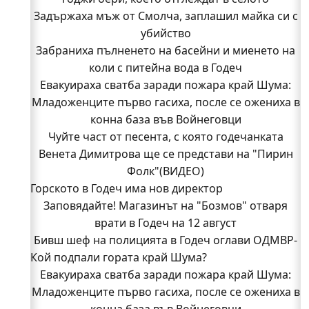
Задържаха мъж от Смолча, заплашил майка си с
убийство
Забраниха пълненето на басейни и миенето на
коли с питейна вода в Годеч
Евакуираха сватба заради пожара край Шума:
Младоженците първо гасиха, после се ожениха в
конна база във Войнеговци
Чуйте част от песента, с която годечанката
Венета Димитрова ще се представи на "Пирин
Фолк"(ВИДЕО)
Горското в Годеч има нов директор
Заповядайте! Магазинът на "Бозмов" отваря
врати в Годеч на 12 август
Бивш шеф на полицията в Годеч оглави ОДМВР-
Кой подпали гората край Шума?
Видин
Кой подпали гората край Шума?
Евакуираха сватба заради пожара край Шума:
Младоженците първо гасиха, после се ожениха в
Младежи от Люлин и Део сред първите
доброволци на пожара край Шума (СНИМКИ)
конна база във Войнеговци