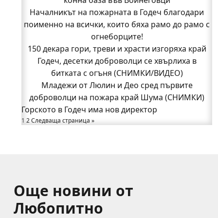
Началникът на пожарната в Годеч благодари
Началникът на пожарната в Годеч благодари
поименно на всички, които бяха рамо до рамо с
поименно на всички, които бяха рамо до рамо с
огнеборците!
огнеборците!
150 декара гори, треви и храсти изгоряха край
150 декара гори, треви и храсти изгоряха край
Годеч, десетки доброволци се хвърлиха в
Годеч, десетки доброволци се хвърлиха в
битката с огъня (СНИМКИ/ВИДЕО)
битката с огъня (СНИМКИ/ВИДЕО)
Полицията влиза в селата
Младежи от Люлин и Део сред първите
Възможни са прекъсвания на тока утре в части
доброволци на пожара край Шума (СНИМКИ)
Горското в Годеч има нов директор
от община Годеч
1
Какво накара Яна и Станимир да изберат Годеч
2
Следваща страница »
пред живота в чужбина? (ВИДЕО)
Още новини от
Любопитно