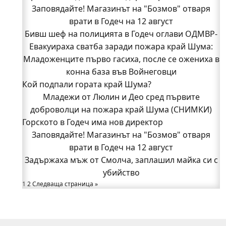
Заповядайте! Магазинът на "Бозмов" отваря
врати в Годеч на 12 август
Бивш шеф на полицията в Годеч оглави ОДМВР-
Евакуираха сватба заради пожара край Шума:
Видин
Кой подпали гората край Шума?
Младоженците първо гасиха, после се ожениха в
Младежи от Люлин и Део сред първите
конна база във Войнеговци
Кой подпали гората край Шума?
доброволци на пожара край Шума (СНИМКИ)
Началникът на пожарната в Годеч благодари
Младежи от Люлин и Део сред първите
поименно на всички, които бяха рамо до рамо с
доброволци на пожара край Шума (СНИМКИ)
Горското в Годеч има нов директор
огнеборците!
150 декара гори, треви и храсти изгоряха край
Заповядайте! Магазинът на "Бозмов" отваря
Годеч, десетки доброволци се хвърлиха в
врати в Годеч на 12 август
Задържаха мъж от Смолча, заплашил майка си с
битката с огъня (СНИМКИ/ВИДЕО)
Полицията влиза в селата
убийство
1
Възможни са прекъсвания на тока утре в части
2
Следваща страница »
от община Годеч
Какво накара Яна и Станимир да изберат Годеч
пред живота в чужбина? (ВИДЕО)