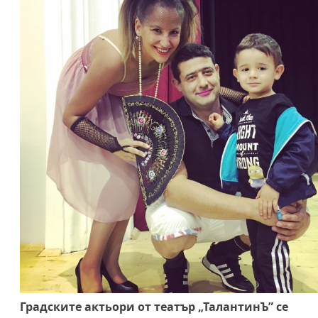
Градските актьори от театър „ТалантинЪ” се