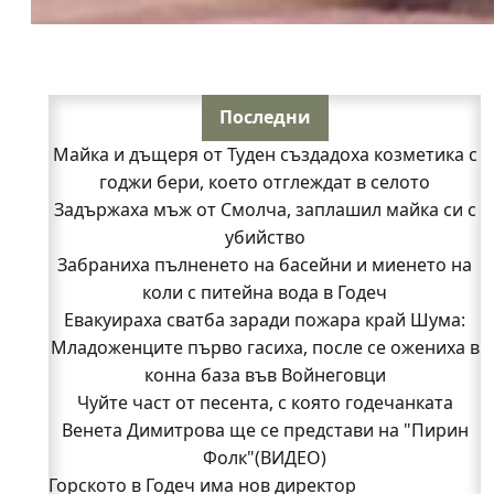
Последни
Майка и дъщеря от Туден създадоха козметика с
годжи бери, което отглеждат в селото
Задържаха мъж от Смолча, заплашил майка си с
убийство
Забраниха пълненето на басейни и миенето на
коли с питейна вода в Годеч
Евакуираха сватба заради пожара край Шума:
Младоженците първо гасиха, после се ожениха в
конна база във Войнеговци
Чуйте част от песента, с която годечанката
Венета Димитрова ще се представи на "Пирин
Фолк"(ВИДЕО)
Горското в Годеч има нов директор