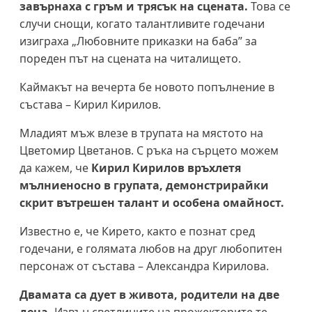
завърнаха с гръм и трясък на сцената.
Това се
случи снощи, когато талантливите годечани
изиграха „Любовните приказки на баба” за
пореден път на сцената на читалището.
Каймакът на вечерта бе новото попълнение в
състава – Кирил Кирилов.
Младият мъж влезе в трупата на мястото на
Цветомир Цветанов. С ръка на сърцето можем
да кажем, че
Кирил Кирилов връхлетя
мълниеносно в групата, демонстрирайки
скрит вътрешен талант и особена омайност.
Известно е, че Кирето, както е познат сред
годечани, е голямата любов на друг любопитен
персонаж от състава – Александра Кирилова.
Двамата са дует в живота, родители на две
деца.
Извън светлините на прожекторите те