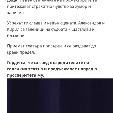
притежават страхотно чувство за хумор и
харизма.
Успехът ги следва и извън сцената. Александра и
Кирил са галеници на съдбата – щастливи и
блажени.
Приемат театъра присърце и се раздават до
краен предел.
Горди са, че са сред възродителите на
годечкия театър и продължават напред в
просперитета му.