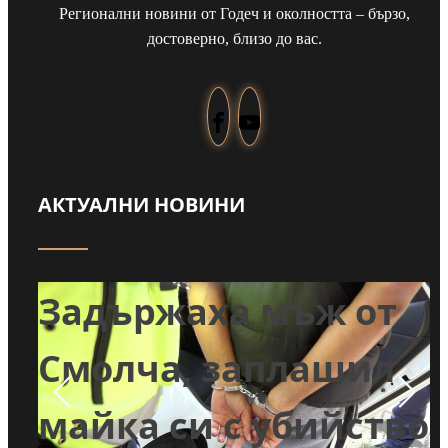
Регионални новини от Годеч и околността – бързо,
достоверно, близо до вас.
АКТУАЛНИ НОВИНИ
т
Задържаха мъж от
и
Смолча, заплашил
майка си с убийство